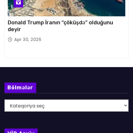
Donald Trump İranın “çöküşdə” olduğunu
deyir
Apr 30, 2026
Bölmələr
B
ö
l
m