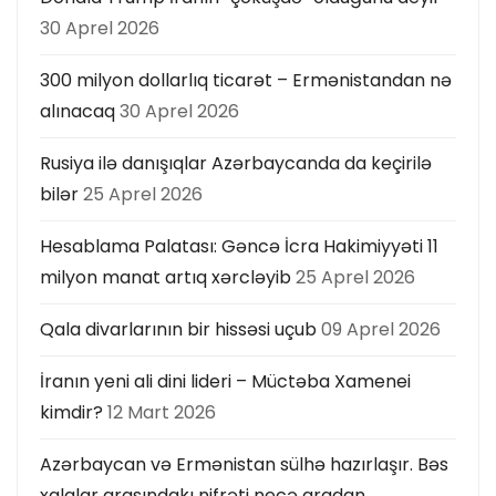
30 Aprel 2026
300 milyon dollarlıq ticarət – Ermənistandan nə
alınacaq
30 Aprel 2026
Rusiya ilə danışıqlar Azərbaycanda da keçirilə
bilər
25 Aprel 2026
Hesablama Palatası: Gəncə İcra Hakimiyyəti 11
milyon manat artıq xərcləyib
25 Aprel 2026
Qala divarlarının bir hissəsi uçub
09 Aprel 2026
İranın yeni ali dini lideri – Müctəba Xamenei
kimdir?
12 Mart 2026
Azərbaycan və Ermənistan sülhə hazırlaşır. Bəs
xalqlar arasındakı nifrəti necə aradan