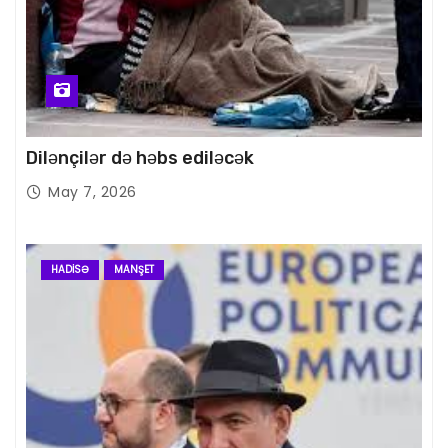
Dilənçilər də həbs ediləcək
May 7, 2026
HADISƏ
MANŞET