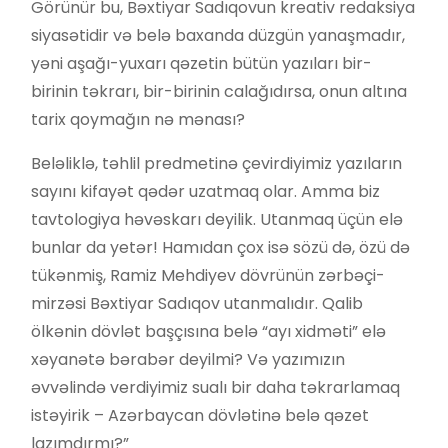
Görünür bu, Bəxtiyar Sadıqovun kreativ redaksiya
siyasətidir və belə baxanda düzgün yanaşmadır,
yəni aşağı-yuxarı qəzetin bütün yazıları bir-
birinin təkrarı, bir-birinin calağıdırsa, onun altına
tarix qoymağın nə mənası?
Beləliklə, təhlil predmetinə çevirdiyimiz yazıların
sayını kifayət qədər uzatmaq olar. Amma biz
tavtologiya həvəskarı deyilik. Utanmaq üçün elə
bunlar da yetər! Hamıdan çox isə sözü də, özü də
tükənmiş, Ramiz Mehdiyev dövrünün zərbəçi-
mirzəsi Bəxtiyar Sadıqov utanmalıdır. Qalib
ölkənin dövlət başçısına belə “ayı xidməti” elə
xəyanətə bərabər deyilmi? Və yazımızın
əvvəlində verdiyimiz sualı bir daha təkrarlamaq
istəyirik – Azərbaycan dövlətinə belə qəzet
lazımdırmı?”