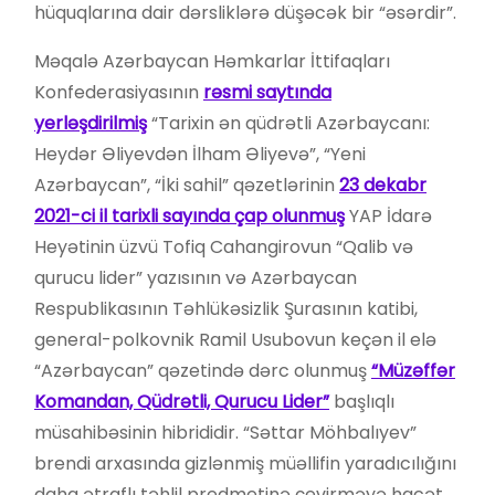
hüquqlarına dair dərsliklərə düşəcək bir “əsərdir”.
Məqalə Azərbaycan Həmkarlar İttifaqları
Konfederasiyasının
rəsmi saytında
yerləşdirilmiş
“Tarixin ən qüdrətli Azərbaycanı:
Heydər Əliyevdən İlham Əliyevə”, “Yeni
Azərbaycan”, “İki sahil” qəzetlərinin
23 dekabr
2021-ci il tarixli sayında çap olunmuş
YAP İdarə
Heyətinin üzvü Tofiq Cahangirovun “Qalib və
qurucu lider” yazısının və Azərbaycan
Respublikasının Təhlükəsizlik Şurasının katibi,
general-polkovnik Ramil Usubovun keçən il elə
“Azərbaycan” qəzetində dərc olunmuş
“Müzəffər
Komandan, Qüdrətli, Qurucu Lider”
başlıqlı
müsahibəsinin hibrididir. “Səttar Möhbalıyev”
brendi arxasında gizlənmiş müəllifin yaradıcılığını
daha ətraflı təhlil predmetinə çevirməyə hacət