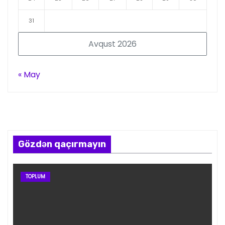
31
Avqust 2026
« May
Gözdən qaçırmayın
TOPLUM