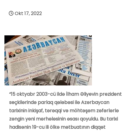
Okt 17, 2022
“15 oktyabr 2003-cü ildə İlham Əliyevin prezident
seçkilərində parlaq qələbəsi ilə Azərbaycan
tarixinin inkişaf, tərəqqi və möhtəşəm zəfərlərlə
zəngin yeni mərhələsinin əsası qoyuldu. Bu tarixi
hadisənin 19-cu ili ölkə mətbuatının diqqət