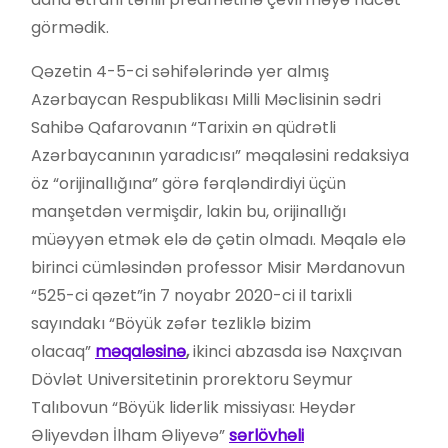
görmədik.
Qəzetin 4-5-ci səhifələrində yer almış
Azərbaycan Respublikası Milli Məclisinin sədri
Sahibə Qafarovanın “Tarixin ən qüdrətli
Azərbaycanının yaradıcısı” məqaləsini redaksiya
öz “orijinallığına” görə fərqləndirdiyi üçün
manşetdən vermişdir, lakin bu, orijinallığı
müəyyən etmək elə də çətin olmadı. Məqalə elə
birinci cümləsindən professor Misir Mərdanovun
“525-ci qəzet”in 7 noyabr 2020-ci il tarixli
sayındakı “Böyük zəfər tezliklə bizim
olacaq”
məqaləsinə
,
ikinci abzasda isə Naxçıvan
Dövlət Universitetinin prorektoru Seymur
Talıbovun “Böyük liderlik missiyası: Heydər
Əliyevdən İlham Əliyevə”
sərlövhəli