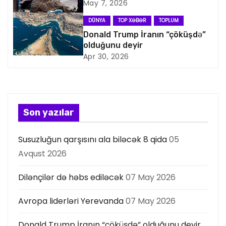
q
May 7, 2026
a
DÜNYA
TOP XƏBƏR
TOPLUM
Donald Trump İranın “çöküşdə”
s
olduğunu deyir
Apr 30, 2026
i
y
a
Son yazılar
s
Susuzluğun qarşısını ala biləcək 8 qida
05
ı
Avqust 2026
Dilənçilər də həbs ediləcək
07 May 2026
Avropa liderləri Yerevanda
07 May 2026
Donald Trump İranın “çöküşdə” olduğunu deyir