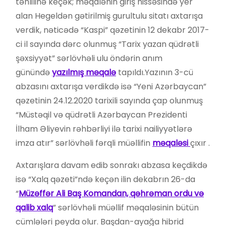
təhlilinə keçək; məqalənin giriş hissəsində yer
alan Hegeldən gətirilmiş gurultulu sitatı axtarışa
verdik, nəticədə “Kaspi” qəzetinin 12 dekabr 2017-
ci il sayında dərc olunmuş “Tarix yazan qüdrətli
şəxsiyyət” sərlövhəli ulu öndərin anım
günündə
yazılmış məqalə
tapıldı.Yazının 3-cü
abzasını axtarışa verdikdə isə “Yeni Azərbaycan”
qəzetinin 24.12.2020 tarixili sayında çap olunmuş
“Müstəqil və qüdrətli Azərbaycan Prezidenti
İlham Əliyevin rəhbərliyi ilə tarixi nailiyyətlərə
imza atır” sərlövhəli fərqli müəllifin
məqaləsi
çıxır .
Axtarışlara davam edib sonrakı abzasa keçdikdə
isə “Xalq qəzeti”ndə keçən ilin dekabrın 26-da
“
Müzəffər Ali Baş Komandan, qəhrəman ordu və
qalib xalq
” sərlövhəli müəllif məqaləsinin bütün
cümlələri peyda olur. Başdan-ayağa hibrid