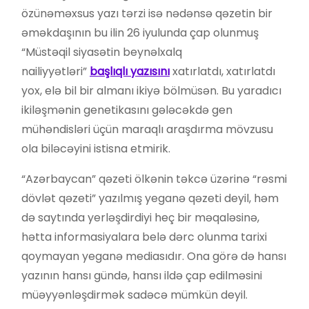
özünəməxsus yazı tərzi isə nədənsə qəzetin bir
əməkdaşının bu ilin 26 iyulunda çap olunmuş
“Müstəqil siyasətin beynəlxalq
nailiyyətləri”
başlıqlı yazısını
xatırlatdı, xatırlatdı
yox, elə bil bir almanı ikiyə bölmüsən. Bu yaradıcı
ikiləşmənin genetikasını gələcəkdə gen
mühəndisləri üçün maraqlı araşdırma mövzusu
ola biləcəyini istisna etmirik.
“Azərbaycan” qəzeti ölkənin təkcə üzərinə “rəsmi
dövlət qəzeti” yazılmış yeganə qəzeti deyil, həm
də saytında yerləşdirdiyi heç bir məqaləsinə,
hətta informasiyalara belə dərc olunma tarixi
qoymayan yeganə mediasıdır. Ona görə də hansı
yazının hansı gündə, hansı ildə çap edilməsini
müəyyənləşdirmək sadəcə mümkün deyil.