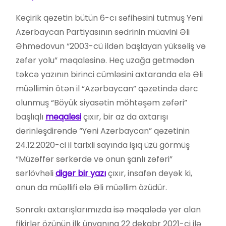
Keçirik qəzetin bütün 6-cı səfihəsini tutmuş Yeni
Azərbaycan Partiyasının sədrinin müavini Əli
Əhmədovun “2003-cü ildən başlayan yüksəliş və
zəfər yolu” məqaləsinə. Heç uzağa getmədən
təkcə yazının birinci cümləsini axtaranda elə Əli
müəllimin ötən il “Azərbaycan” qəzetində dərc
olunmuş “Böyük siyasətin möhtəşəm zəfəri”
başlıqlı
məqaləsi
çıxır, bir az da axtarışı
dərinləşdirəndə “Yeni Azərbaycan” qəzetinin
24.12.2020-ci il tarixli sayında işıq üzü görmüş
“Müzəffər sərkərdə və onun şanlı zəfəri”
sərlövhəli
digər bir yazı
çıxır, insafən deyək ki,
onun da müəllifi elə Əli müəllim özüdür.
Sonrakı axtarışlarımızda isə məqalədə yer alan
fikirlər özünün ilk ünvanına 22 dekabr 2021-ci ilə