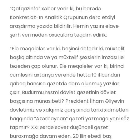
“Qafqazinfo” xəbər verir ki, bu barədə
Konkret.az-ın Analitik Qrupunun dərc etdiyi
araşdırma yazıda bildirilir. Həmin yazını əlavə
şərh vermədən oxuculara təqdim edirik:
“Elə məqalələr var ki, beşinci dəfədir ki, müxtəlif
başlıq altında və ya müxtəlif şəxslərin imzası ilə
təzədən çap olunur. Elə məqalələr var ki, birinci
cümləsini axtarışa verəndə hətta 10 il bundan
qabaq hansısa qəzetdə dərc olunmuş yazılar
çıxır. Budurmu rəsmi dövlət qəzetinin dövlət
başçısına münasibəti? Prezident İlham Əliyevin
dövlətimiz və xalqımız qarşısında tarixi xidmətləri
haqqında “Azərbaycan” qəzeti yazmağa yeni söz
tapmır? XXI əsrdə sovet düşüncəli qəzet
buraxmağa davam edən, 20 ilin əbədi baş