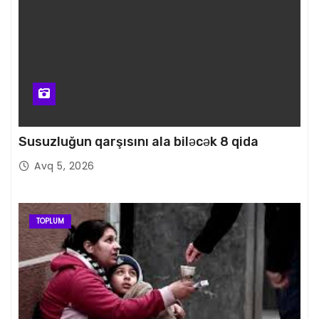
Susuzluğun qarşısını ala biləcək 8 qida
Avq 5, 2026
TOPLUM