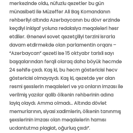
mərkəzində oldu, nüfuzlu qəzetlər bu gün
münasibəti ilə Müzəffər Ali Baş Komandanın
rəhbərliyi altında Azərbaycanın bu dövr ərzində
keçdiyi inkişaf yoluna redaksiya məqalələri həsr
etdilər. Ənənəvi sovet qəzetçiliyi tərzini israrla
davam etdirməkdə olan parlamentin orqanı –
“Azərbaycan” qəzeti isə 15 oktyabr tarixli sayı
başqalarından fərqli olaraq daha böyük həcmdə
24 səhifə çıxdı. Kaş ki, bu həcm göstəricisi həcv
göstəricisi olmayaydı. Kaş ki, qəzetdə yer alan
rəsmi şəxslərin məqalələri və ya onların imzası ilə
verilmiş yazılar qalib ölkənin rəhbərinin adına
layiq olaydı. Amma olmadı… Altında dövlət
məmurlarının, siyasi xadimlərin, ölkənin tanınmış
şəxslərinin imzası olan məqalələrin hamısı
ucdantutma plagiat, oğurluq çıxdı”.