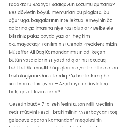
redaktoru Bəxtiyar Sadıqovun sözümü qurtarıb?
Bəs dövlətin böyük məmurları bu plagiata, bu
oğurluğa, başqalarının intellektual əməyinin öz
adlarına çıxılmasına niyə razı olublar? Bəlkə elə
bilirsiniz palaz boyda yazıları heç kim
oxumayacaq? Yanılırsınız! Cənab Prezidentimizin,
Müzəffər Ali Baş Komandanımızın adı keçən
bütün yazdıqlarınızı, yazdırdıqlarınızı oxuduq,
təhlil etdik, müəllif hüquqlarını ayaqlar altına atan
tavtologiyanızdan utandıq. Və haqlı olaraq bir
sual vermək istəyirik – Azərbaycan dövlətinə
belə qəzet lazımdırmı?
Qəzetin bütöv 7-ci səhifəsini tutan Milli Məclisin
sədr müavini Fəzail İbrahimlinin “Azərbaycanı xoş
gələcəyə aparan komandan” məqaləsinin