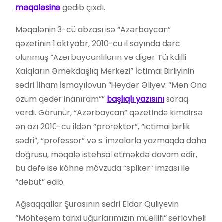
məqaləsinə
gedib çıxdı.
Məqalənin 3-cü abzası isə “Azərbaycan”
qəzetinin 1 oktyabr, 2010-cu il sayında dərc
olunmuş “Azərbaycanlıların və digər Türkdilli
Xalqların Əməkdaşlıq Mərkəzi” İctimai Birliyinin
sədri İlham İsmayılovun “Heydər Əliyev: “Mən Ona
özüm qədər inanıram””
başlıqlı yazısını
soraq
verdi. Görünür, “Azərbaycan” qəzetində kimdirsə
ən azı 2010-cu ildən “prorektor”, “ictimai birlik
sədri”, “professor” və s. imzalarla yazmaqda daha
doğrusu, məqalə istehsal etməkdə davam edir,
bu dəfə isə köhnə mövzuda “spiker” imzası ilə
“debüt” edib.
Ağsaqqallar Şurasının sədri Eldar Quliyevin
“Möhtəşəm tarixi uğurlarımızın müəllifi” sərlövhəli