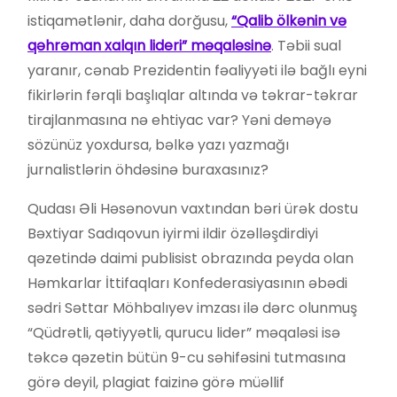
istiqamətlənir, daha dorğusu,
“Qalib ölkənin və
qəhrəman xalqın lideri” məqaləsinə
. Təbii sual
yaranır, cənab Prezidentin fəaliyyəti ilə bağlı eyni
fikirlərin fərqli başlıqlar altında və təkrar-təkrar
tirajlanmasına nə ehtiyac var? Yəni deməyə
sözünüz yoxdursa, bəlkə yazı yazmağı
jurnalistlərin öhdəsinə buraxasınız?
Qudası Əli Həsənovun vaxtından bəri ürək dostu
Bəxtiyar Sadıqovun iyirmi ildir özəlləşdirdiyi
qəzetində daimi publisist obrazında peyda olan
Həmkarlar İttifaqları Konfederasiyasının əbədi
sədri Səttar Möhbalıyev imzası ilə dərc olunmuş
“Qüdrətli, qətiyyətli, qurucu lider” məqaləsi isə
təkcə qəzetin bütün 9-cu səhifəsini tutmasına
görə deyil, plagiat faizinə görə müəllif