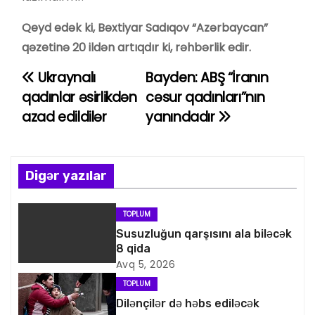
Qeyd edək ki, Bəxtiyar Sadıqov “Azərbaycan”
qəzetinə 20 ildən artıqdır ki, rəhbərlik edir.
Ukraynalı
Bayden: ABŞ “İranın
Y
qadınlar əsirlikdən
cəsur qadınları”nın
a
azad edildilər
yanındadır
z
ı
Digər yazılar
n
TOPLUM
a
Susuzluğun qarşısını ala biləcək
8 qida
v
Avq 5, 2026
i
TOPLUM
Dilənçilər də həbs ediləcək