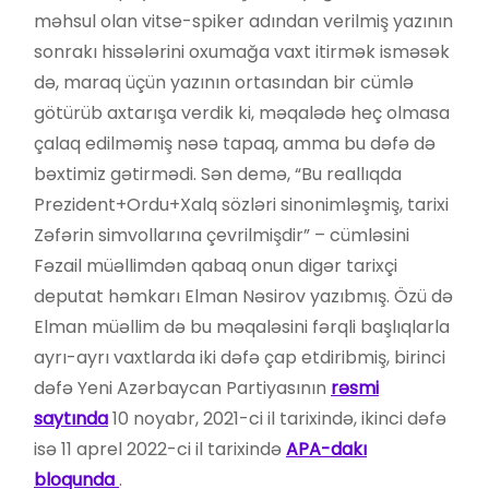
məhsul olan vitse-spiker adından verilmiş yazının
sonrakı hissələrini oxumağa vaxt itirmək isməsək
də, maraq üçün yazının ortasından bir cümlə
götürüb axtarışa verdik ki, məqalədə heç olmasa
çalaq edilməmiş nəsə tapaq, amma bu dəfə də
bəxtimiz gətirmədi. Sən demə, “Bu reallıqda
Prezident+Ordu+Xalq sözləri sinonimləşmiş, tarixi
Zəfərin simvollarına çevrilmişdir” – cümləsini
Fəzail müəllimdən qabaq onun digər tarixçi
deputat həmkarı Elman Nəsirov yazıbmış. Özü də
Elman müəllim də bu məqaləsini fərqli başlıqlarla
ayrı-ayrı vaxtlarda iki dəfə çap etdiribmiş, birinci
dəfə Yeni Azərbaycan Partiyasının
rəsmi
saytında
10 noyabr, 2021-ci il tarixində, ikinci dəfə
isə 11 aprel 2022-ci il tarixində
APA-dakı
bloqunda
.