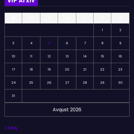
VİP Arxiv
ə
l
BE
ÇA
Ç
CA
C
Ş
B
ə
r
1
2
3
4
5
6
7
8
9
10
11
12
13
14
15
16
17
18
19
20
21
22
23
24
25
26
27
28
29
30
31
Avqust 2026
« May