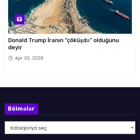
Donald Trump İranın “çöküşdə” olduğunu
deyir
Apr 30, 2026
Bölmələr
B
ö