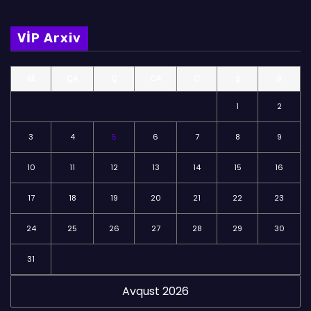
l
m
VİP Arxiv
ə
l
BE
ÇA
Ç
CA
C
Ş
B
ə
r
1
2
3
4
5
6
7
8
9
10
11
12
13
14
15
16
17
18
19
20
21
22
23
24
25
26
27
28
29
30
31
Avqust 2026