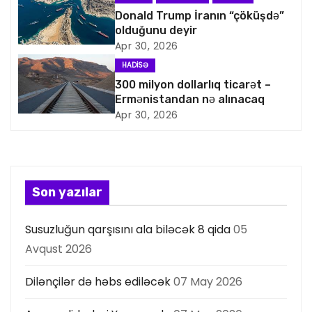
i
Donald Trump İranın “çöküşdə”
olduğunu deyir
q
Apr 30, 2026
a
HADISƏ
300 milyon dollarlıq ticarət –
s
Ermənistandan nə alınacaq
Apr 30, 2026
i
y
a
Son yazılar
s
Susuzluğun qarşısını ala biləcək 8 qida
05
ı
Avqust 2026
Dilənçilər də həbs ediləcək
07 May 2026