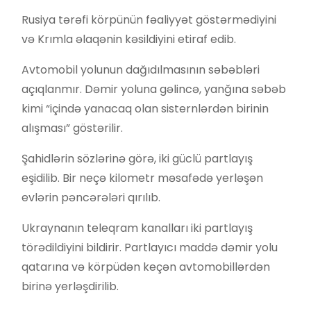
Rusiya tərəfi körpünün fəaliyyət göstərmədiyini
və Krımla əlaqənin kəsildiyini etiraf edib.
Avtomobil yolunun dağıdılmasının səbəbləri
açıqlanmır. Dəmir yoluna gəlincə, yanğına səbəb
kimi “içində yanacaq olan sisternlərdən birinin
alışması” göstərilir.
Şahidlərin sözlərinə görə, iki güclü partlayış
eşidilib. Bir neçə kilometr məsafədə yerləşən
evlərin pəncərələri qırılıb.
Ukraynanın teleqram kanalları iki partlayış
törədildiyini bildirir. Partlayıcı maddə dəmir yolu
qatarına və körpüdən keçən avtomobillərdən
birinə yerləşdirilib.