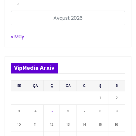
31
Avqust 2026
« May
VipMedia Arxiv
BE
ÇA
Ç
CA
C
Ş
B
1
2
3
4
5
6
7
8
9
10
11
12
13
14
15
16