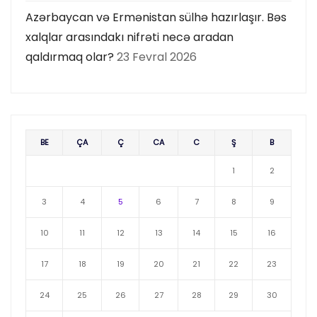
Azərbaycan və Ermənistan sülhə hazırlaşır. Bəs
xalqlar arasındakı nifrəti necə aradan
qaldırmaq olar?
23 Fevral 2026
BE
ÇA
Ç
CA
C
Ş
B
1
2
3
4
5
6
7
8
9
10
11
12
13
14
15
16
17
18
19
20
21
22
23
24
25
26
27
28
29
30