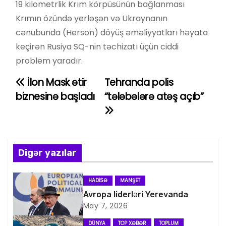
19 kilometrlik Krım körpüsünün bağlanması
Krımın özündə yerləşən və Ukraynanın
cənubunda (Herson) döyüş əməliyyatları həyata
keçirən Rusiya SQ-nin təchizatı üçün ciddi
problem yaradır.
İlon Mask ətir
Tehranda polis
Y
biznesinə başladı
“tələbələrə atəş açıb”
a
z
ı
Digər yazılar
n
HADISƏ
MANŞET
a
Avropa liderləri Yerevanda
May 7, 2026
v
DÜNYA
TOP XƏBƏR
TOPLUM