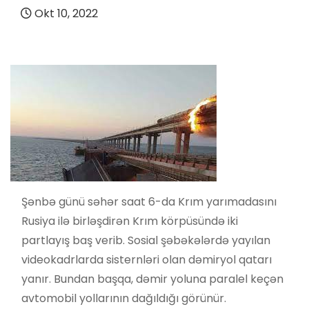
Okt 10, 2022
Şənbə günü səhər saat 6-da Krım yarımadasını
Rusiya ilə birləşdirən Krım körpüsündə iki
partlayış baş verib. Sosial şəbəkələrdə yayılan
videokadrlarda sisternləri olan dəmiryol qatarı
yanır. Bundan başqa, dəmir yoluna paralel keçən
avtomobil yollarının dağıldığı görünür.