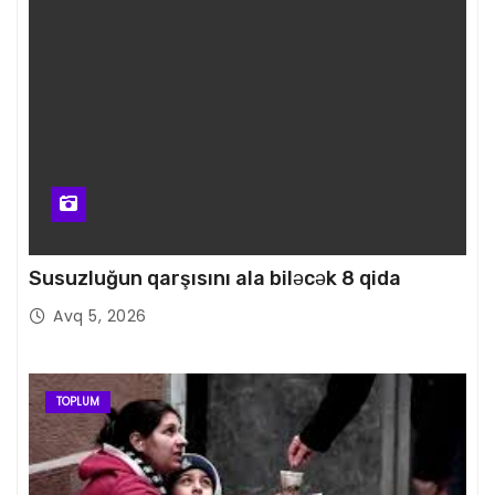
Susuzluğun qarşısını ala biləcək 8 qida
Avq 5, 2026
TOPLUM