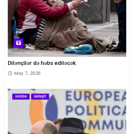
Dilənçilər də həbs ediləcək
May 7, 2026
HADISƏ
MANŞET