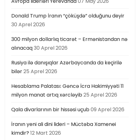
Avropa liderləri Yerevanda
07 May 2026
Donald Trump İranın “çöküşdə” olduğunu deyir
30 Aprel 2026
300 milyon dollarlıq ticarət – Ermənistandan nə
alınacaq
30 Aprel 2026
Rusiya ilə danışıqlar Azərbaycanda da keçirilə
bilər
25 Aprel 2026
Hesablama Palatası: Gəncə İcra Hakimiyyəti 11
milyon manat artıq xərcləyib
25 Aprel 2026
Qala divarlarının bir hissəsi uçub
09 Aprel 2026
İranın yeni ali dini lideri – Müctəba Xamenei
kimdir?
12 Mart 2026