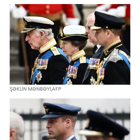
ŞƏKLİN MƏNBƏYİ,
AFP