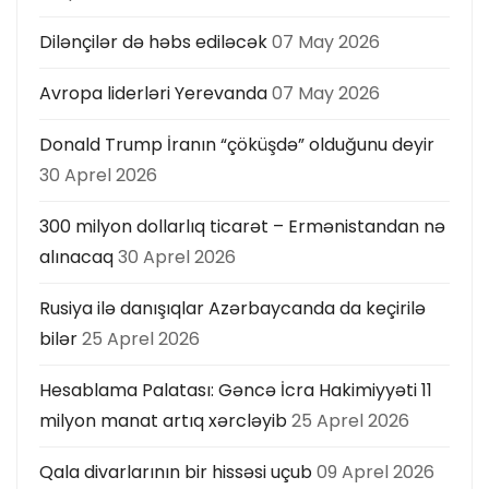
Dilənçilər də həbs ediləcək
07 May 2026
Avropa liderləri Yerevanda
07 May 2026
Donald Trump İranın “çöküşdə” olduğunu deyir
30 Aprel 2026
300 milyon dollarlıq ticarət – Ermənistandan nə
alınacaq
30 Aprel 2026
Rusiya ilə danışıqlar Azərbaycanda da keçirilə
bilər
25 Aprel 2026
Hesablama Palatası: Gəncə İcra Hakimiyyəti 11
milyon manat artıq xərcləyib
25 Aprel 2026
Qala divarlarının bir hissəsi uçub
09 Aprel 2026