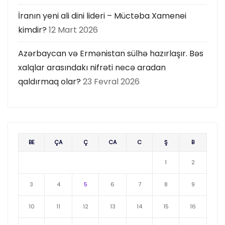
İranın yeni ali dini lideri – Müctəba Xamenei
kimdir?
12 Mart 2026
Azərbaycan və Ermənistan sülhə hazırlaşır. Bəs
xalqlar arasındakı nifrəti necə aradan
qaldırmaq olar?
23 Fevral 2026
BE
ÇA
Ç
CA
C
Ş
B
1
2
3
4
5
6
7
8
9
10
11
12
13
14
15
16