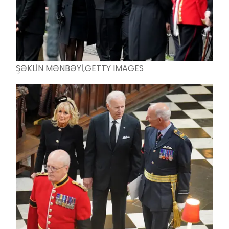
ŞƏKLİN MƏNBƏYİ,
GETTY IMAGES