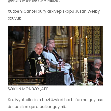
ŞƏKLİN MƏNBƏYİ,
PA MEDIA
Xütbəni Canterbury arxiyepiskopu Justin Welby
oxuyub.
ŞƏKLİN MƏNBƏYİ,
AFP
Kraliyyət ailəsinin bəzi üzvləri hərbi forma geyinsə
də, bəziləri qara paltar geyinib.