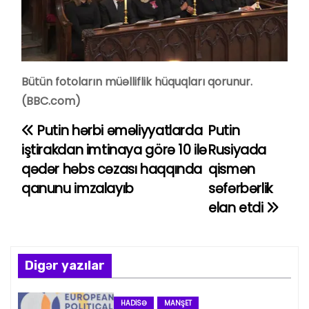
Bütün fotoların müəlliflik hüquqları qorunur.
(BBC.com)
Putin hərbi əməliyyatlarda
Putin
Y
iştirakdan imtinaya görə 10 ilə
Rusiyada
a
qədər həbs cəzası haqqında
qismən
qanunu imzalayıb
səfərbərlik
z
elan etdi
ı
n
Digər yazılar
a
HADISƏ
MANŞET