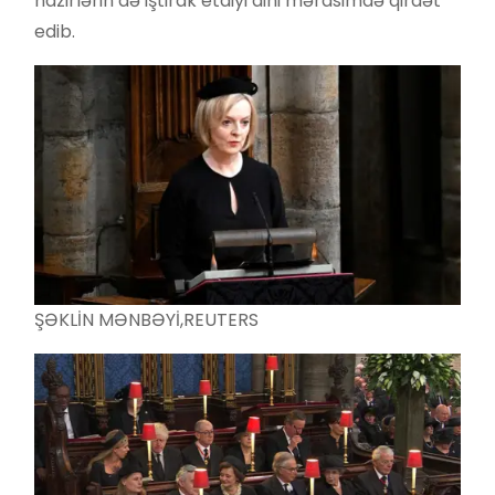
nazirlərin də iştirak etdiyi dini mərasimdə qiraət
edib.
ŞƏKLİN MƏNBƏYİ,
REUTERS