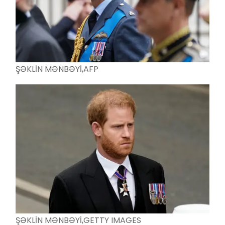
ŞƏKLİN MƏNBƏYİ,
AFP
ŞƏKLİN MƏNBƏYİ,
GETTY IMAGES