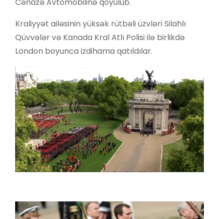
Cənazə Avtomobilinə qoyulub.
Kraliyyət ailəsinin yüksək rütbəli üzvləri Silahlı
Qüvvələr və Kanada Kral Atlı Polisi ilə birlikdə
London boyunca izdihama qatıldılar.