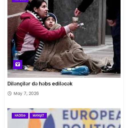
Dilənçilər də həbs ediləcək
May 7, 2026
HADISƏ
MANŞET