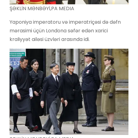
ŞƏKLİN MƏNBƏYİ,
PA MEDIA
Yaponiya imperatoru və imperatriçəsi də dəfn
mərasimi üçün Londona səfər edən xarici
kraliyyət ailəsi üzvləri arasında idi.