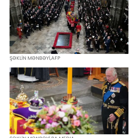
ŞƏKLİN MƏNBƏYİ,
AFP