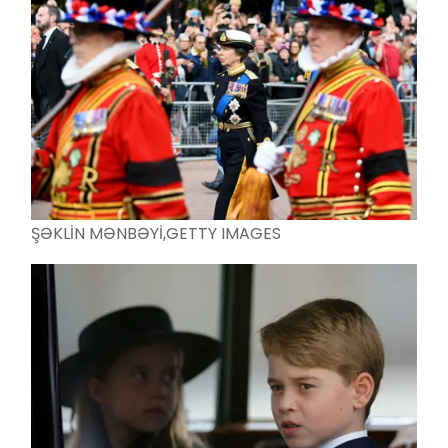
ŞƏKLİN MƏNBƏYİ,
GETTY IMAGES