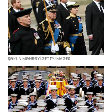
ŞƏKLİN MƏNBƏYİ,
GETTY IMAGES