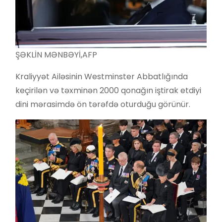
ŞƏKLİN MƏNBƏYİ,
AFP
Kraliyyət Ailəsinin Westminster Abbatlığında
keçirilən və təxminən 2000 qonağın iştirak etdiyi
dini mərasimdə ön tərəfdə oturduğu görünür.