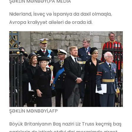
ŞƏKLİN MƏNBƏYİ,
PA MEDIA
Niderland, İsveç və İspaniya da daxil olmaqla,
Avropa kraliyyət ailələri də orada idi.
ŞƏKLİN MƏNBƏYİ,
AFP
Böyük Britaniyanın Baş naziri Liz Truss keçmiş baş