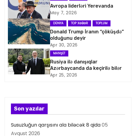
v
Avropa liderləri Yerevanda
i
May 7, 2026
q
DÜNYA
TOP XƏBƏR
TOPLUM
Donald Trump İranın “çöküşdə”
a
olduğunu deyir
Apr 30, 2026
s
MANŞET
i
Rusiya ilə danışıqlar
Azərbaycanda da keçirilə bilər
y
Apr 25, 2026
a
s
Son yazılar
ı
Susuzluğun qarşısını ala biləcək 8 qida
05
Avqust 2026