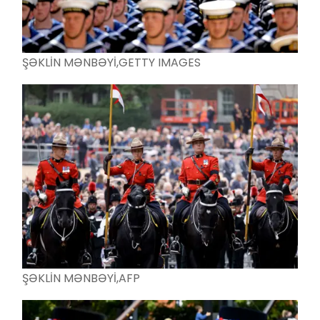
ŞƏKLİN MƏNBƏYİ,
GETTY IMAGES
ŞƏKLİN MƏNBƏYİ,
AFP