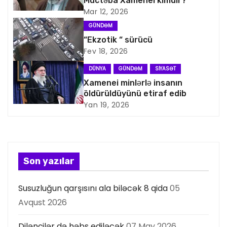
Müctəba Xamenei kimdir?
i
Mar 12, 2026
GÜNDƏM
q
“Ekzotik “ sürücü
Fev 18, 2026
a
DÜNYA
GÜNDƏM
SIYASƏT
s
Xamenei minlərlə insanın
öldürüldüyünü etiraf edib
i
Yan 19, 2026
y
a
s
Son yazılar
ı
Susuzluğun qarşısını ala biləcək 8 qida
05
Avqust 2026
Dilənçilər də həbs ediləcək
07 May 2026