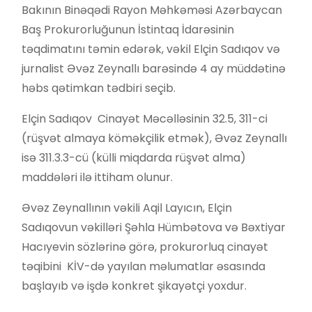
Bakının Binəqədi Rayon Məhkəməsi Azərbaycan
Baş Prokurorluğunun İstintaq İdarəsinin
təqdimatını təmin edərək, vəkil Elçin Sadıqov və
jurnalist Əvəz Zeynallı barəsində 4 ay müddətinə
həbs qətimkan tədbiri seçib.
Elçin Sadıqov Cinayət Məcəlləsinin 32.5, 311-ci
(rüşvət almaya köməkçilik etmək), Əvəz Zeynallı
isə 311.3.3-cü (külli miqdarda rüşvət alma)
maddələri ilə ittiham olunur.
Əvəz Zeynallının vəkili Aqil Layıcın, Elçin
Sadıqovun vəkilləri Şəhla Hümbətova və Bəxtiyar
Hacıyevin sözlərinə görə, prokurorluq cinayət
təqibini KİV-də yayılan məlumatlar əsasında
başlayıb və işdə konkret şikayətçi yoxdur.