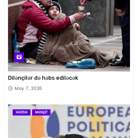
Dilənçilər də həbs ediləcək
May 7, 2026
HADISƏ
MANŞET