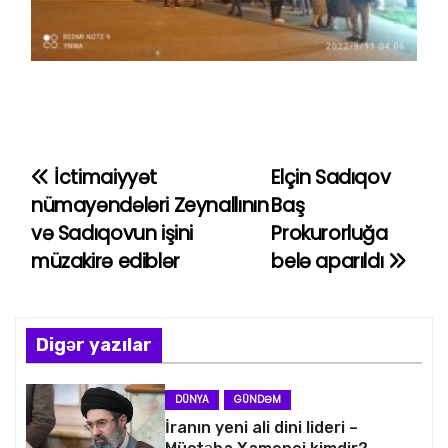
İctimaiyyət
Elçin Sadıqov
Y
nümayəndələri Zeynallının
Baş
a
və Sadıqovun işini
Prokurorluğa
müzakirə ediblər
belə aparıldı
z
ı
n
Digər yazılar
a
DÜNYA
GÜNDƏM
v
İranın yeni ali dini lideri –