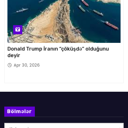
Donald Trump İranın “çöküşdə” olduğunu
deyir
Apr 30, 2026
Bölmələr
B