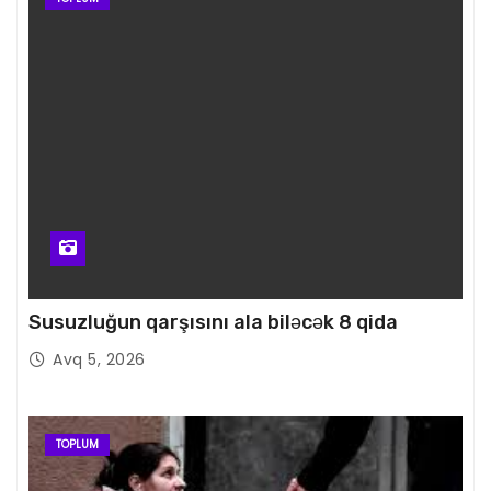
Susuzluğun qarşısını ala biləcək 8 qida
Avq 5, 2026
TOPLUM