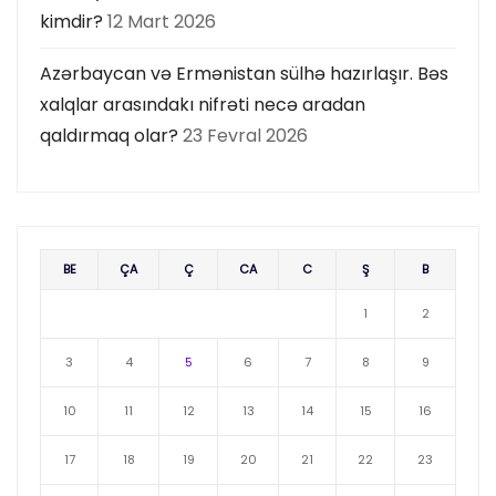
kimdir?
12 Mart 2026
Azərbaycan və Ermənistan sülhə hazırlaşır. Bəs
xalqlar arasındakı nifrəti necə aradan
qaldırmaq olar?
23 Fevral 2026
BE
ÇA
Ç
CA
C
Ş
B
1
2
3
4
5
6
7
8
9
10
11
12
13
14
15
16
17
18
19
20
21
22
23