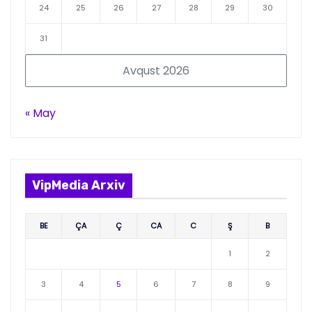
24
25
26
27
28
29
30
31
Avqust 2026
« May
VipMedia Arxiv
BE
ÇA
Ç
CA
C
Ş
B
1
2
3
4
5
6
7
8
9