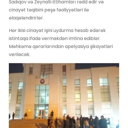
Sadıqov və Zeynallı ittihamları rədd edir və
cinayət təqibini peşə fəaliyyətləri ilə
əlaqələndirirlər.
Hər ikisi cinayət işini uydurma hesab edərək
istintaqa ifadə verməkdən imtina ediblər.
Məhkəmə qərarlarından apelyasiya şikayətləri
veriləcək.