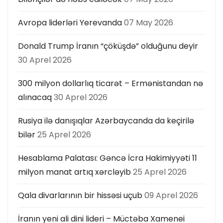
Avropa liderləri Yerevanda
07 May 2026
Donald Trump İranın “çöküşdə” olduğunu deyir
30 Aprel 2026
300 milyon dollarlıq ticarət – Ermənistandan nə
alınacaq
30 Aprel 2026
Rusiya ilə danışıqlar Azərbaycanda da keçirilə
bilər
25 Aprel 2026
Hesablama Palatası: Gəncə İcra Hakimiyyəti 11
milyon manat artıq xərcləyib
25 Aprel 2026
Qala divarlarının bir hissəsi uçub
09 Aprel 2026
İranın yeni ali dini lideri – Müctəba Xamenei