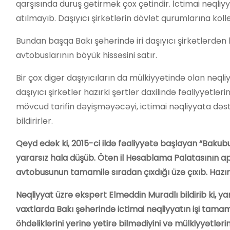
qarşısında duruş gətirmək çox çətindir. İctimai nəqli
atılmayıb. Daşıyıcı şirkətlərin dövlət qurumlarına koll
Bundan başqa Bakı şəhərində iri daşıyıcı şirkətlərdə
avtobuslarının böyük hissəsini satır.
Bir çox digər daşıyıcıların da mülkiyyətində olan nəqliyy
daşıyıcı şirkətlər hazırki şərtlər daxilində fəaliyyətl
mövcud tarifin dəyişməyəcəyi, ictimai nəqliyyata də
bildirirlər.
Qeyd edək ki, 2015-ci ildə fəaliyyətə başlayan “Baku
yararsız hala düşüb. Ötən il Hesablama Palatasının a
avtobusunun tamamilə sıradan çıxdığı üzə çıxıb. Haz
Nəqliyyat üzrə ekspert Elməddin Muradlı bildirib ki, 
vaxtlarda Bakı şəhərində ictimai nəqliyyatın işi tamamil
öhdəliklərini yerinə yetirə bilmədiyini və mülkiyyətlər