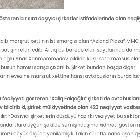
ərən bir sıra daşıyıcı şirkətlər istifadələrində olan nəql
ib marşrut xəttinin istismarçısı olan “Azland Plaza” MMC
n satışını elan edib. Artıq bu barədə elan saytlarında da 
n oğlu Anar Xanməmmədov bildirib ki, şirkətə məxsus ola
busun hamısı satışa çıxarılıb. Şirkət bundan başqa digər
ların əvəzinə marşrut xəttinə hansı avtobusların buraxılac
əaliyyəti göstərən “Xaliq Faiqoğlu” şirkəti də avtobusları
v bildirib ki, şirkət mülkiyyətində olan 423 nəqliyyat vasitə
ır:
“Daşıyıcı şirkətlərin düşdüyü hazırkı vəziyyət bu sekto
standartlara uyğun şəkildə sərnişindaşıma xidməti göstər
arkımızı böyük ölçüdə yeniləmişik. Lakin sürətlə bahalaşan q