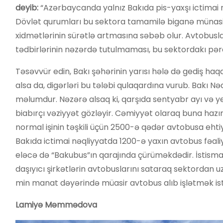
deyib:
“Azərbaycanda yalnız Bakıda pis-yaxşı ictimai 
Dövlət qurumları bu sektora tamamilə biganə münasibə
xidmətlərinin sürətlə artmasına səbəb olur. Avtobusla
tədbirlərinin nəzərdə tutulmaması, bu sektordakı pərak
Təsəvvür edin, Bakı şəhərinin yarısı hələ də gediş haqq
alsa da, digərləri bu tələbi qulaqardına vurub. Bakı N
məlumdur. Nəzərə alsaq ki, qarşıda sentyabr ayı və y
biabırçı vəziyyət gözləyir. Cəmiyyət olaraq buna hazır 
normal işinin təşkili üçün 2500-ə qədər avtobusa ehtiy
Bakıda ictimai nəqliyyatda 1200-ə yaxın avtobus fəaliy
eləcə də “Bakubus”ın qarajında çürüməkdədir. İstismar
daşıyıcı şirkətlərin avtobuslarını sataraq sektordan 
min manat dəyərində müasir avtobus alıb işlətmək is
Lamiyə Məmmədova