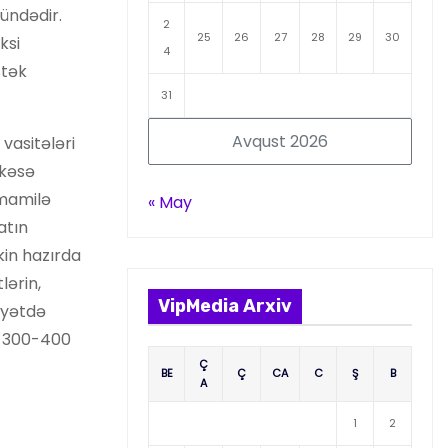
ündədir.
2
25
26
27
28
29
30
ksi
4
stək
31
Avqust 2026
 vasitələri
 kəsə
amamilə
« May
atın
kin hazırda
lərin,
VipMedia Arxiv
yyətdə
lə 300-400
Ç
BE
Ç
CA
C
Ş
B
A
1
2