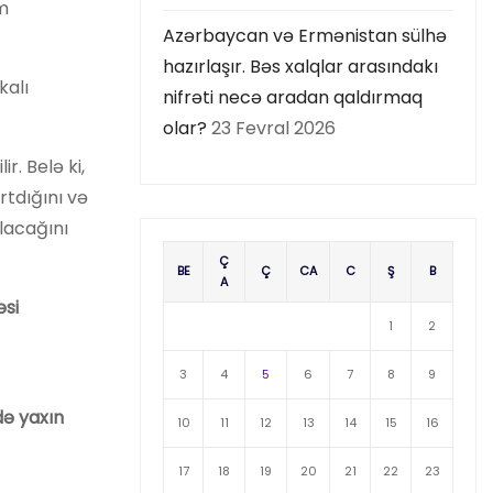
ım
Azərbaycan və Ermənistan sülhə
hazırlaşır. Bəs xalqlar arasındakı
kalı
nifrəti necə aradan qaldırmaq
olar?
23 Fevral 2026
r. Belə ki,
rtdığını və
lacağını
Ç
BE
Ç
CA
C
Ş
B
A
əsi
1
2
3
4
5
6
7
8
9
də yaxın
10
11
12
13
14
15
16
17
18
19
20
21
22
23