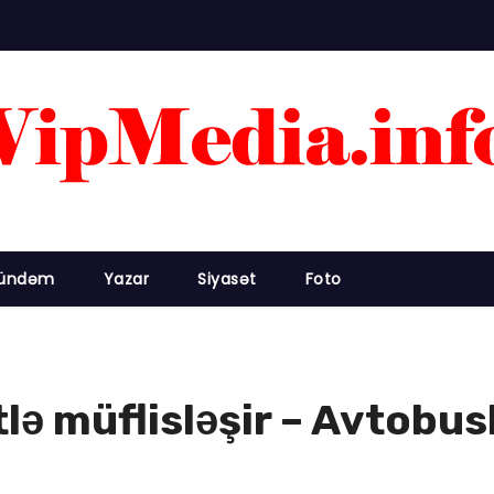
ündəm
Yazar
Siyasət
Foto
tlə müflisləşir – Avtobusl