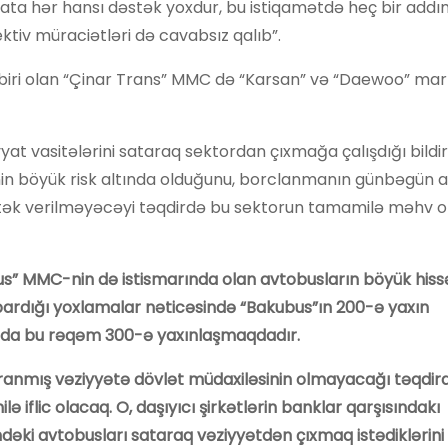
yyata hər hansı dəstək yoxdur, bu istiqamətdə heç bir add
ektiv müraciətləri də cavabsız qalıb”.
n biri olan “Çinar Trans” MMC də “Karsan” və “Daewoo” mar
at vasitələrini sataraq sektordan çıxmağa çalışdığı bildirili
ərinin böyük risk altında olduğunu, borclanmanın günbəgün a
stək verilməyəcəyi təqdirdə bu sektorun tamamilə məhv o
bus” MMC-nin də istismarında olan avtobusların böyük hiss
pardığı yoxlamalar nəticəsində “Bakubus”ın 200-ə yaxın
ırda bu rəqəm 300-ə yaxınlaşmaqdadır.
yaranmış vəziyyətə dövlət müdaxiləsinin olmayacağı təqdir
ə iflic olacaq. O, daşıyıcı şirkətlərin banklar qarşısındakı
indəki avtobusları sataraq vəziyyətdən çıxmaq istədiklərini