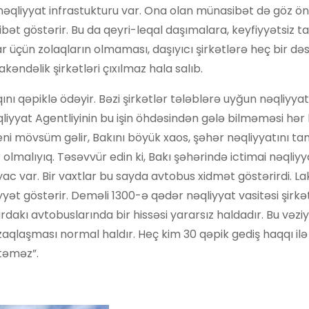
nəqliyyat infrastukturu var. Ona olan münasibət də göz ön
t göstərir. Bu da qeyri-leqal daşımalara, keyfiyyətsiz ta
r üçün zolaqların olmaması, daşıyıcı şirkətlərə heç bir də
əndəlik şirkətləri çıxılmaz hala salıb.
ını qəpiklə ödəyir. Bəzi şirkətlər tələblərə uyğun nəqliyyat
əqliyyat Agentliyinin bu işin öhdəsindən gələ bilməməsi hər
eni mövsüm gəlir, Bakını böyük xaos, şəhər nəqliyyatını t
olmalıyıq. Təsəvvür edin ki, Bakı şəhərində ictimai nəqliyy
ac var. Bir vaxtlar bu sayda avtobus xidmət göstərirdi. La
yət göstərir. Deməli 1300-ə qədər nəqliyyat vasitəsi şirkət
dakı avtobuslarında bir hissəsi yararsız haldadır. Bu vəzi
uzaqlaşması normal haldır. Heç kim 30 qəpik gediş haqqı i
təməz”.