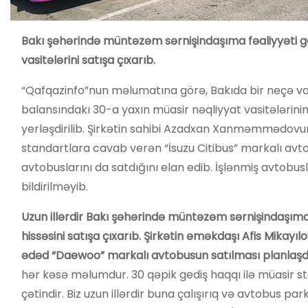
Bakı şəhərində müntəzəm sərnişindaşıma fəaliyyəti göst
vasitələrini satışa çıxarıb.
“Qafqazinfo”nun məlumatına görə, Bakıda bir neçə vac
balansındakı 30-a yaxın müasir nəqliyyat vasitələrini
yerləşdirilib. Şirkətin sahibi Azadxan Xanməmmədovu
standartlara cavab verən “İsuzu Citibus” markalı avto
avtobuslarını da satdığını elan edib. İşlənmiş avtobus
bildirilməyib.
Uzun illərdir Bakı şəhərində müntəzəm sərnişindaşıma f
hissəsini satışa çıxarıb. Şirkətin əməkdaşı Afis Mikayılo
ədəd “Daewoo” markalı avtobusun satılması planlaşdıl
hər kəsə məlumdur. 30 qəpik gediş haqqı ilə müasir 
çətindir. Biz uzun illərdir buna çalışırıq və avtobus p