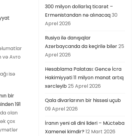
300 milyon dollarlıq ticarət –
Ermənistandan nə alınacaq
30
iyyat
Aprel 2026
Rusiya ilə danışıqlar
Azərbaycanda da keçirilə bilər
25
məlumatlar
Aprel 2026
n və Avro
Hesablama Palatası: Gəncə İcra
ağı isə
Hakimiyyəti 11 milyon manat artıq
xərcləyib
25 Aprel 2026
nın bir
Qala divarlarının bir hissəsi uçub
sindən 191
09 Aprel 2026
rda olan
mək çox
İranın yeni ali dini lideri – Müctəba
iymətlər
Xamenei kimdir?
12 Mart 2026