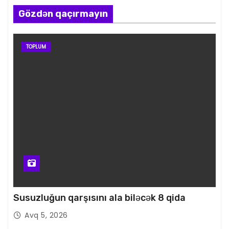
Gözdən qaçırmayın
TOPLUM
Susuzluğun qarşısını ala biləcək 8 qida
Avq 5, 2026