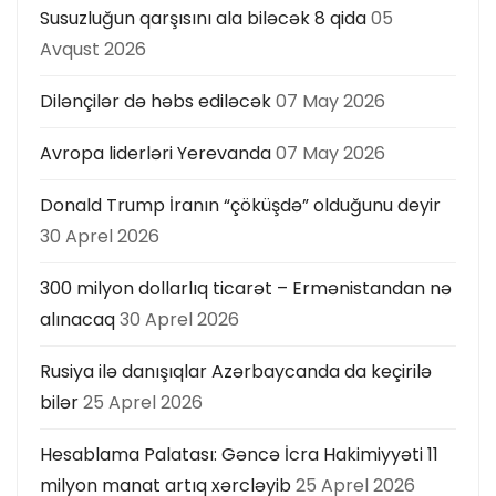
ı
Susuzluğun qarşısını ala biləcək 8 qida
05
Avqust 2026
Dilənçilər də həbs ediləcək
07 May 2026
Avropa liderləri Yerevanda
07 May 2026
Donald Trump İranın “çöküşdə” olduğunu deyir
30 Aprel 2026
300 milyon dollarlıq ticarət – Ermənistandan nə
alınacaq
30 Aprel 2026
Rusiya ilə danışıqlar Azərbaycanda da keçirilə
bilər
25 Aprel 2026
Hesablama Palatası: Gəncə İcra Hakimiyyəti 11
milyon manat artıq xərcləyib
25 Aprel 2026