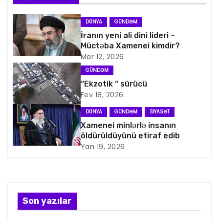
a
DÜNYA
GÜNDƏM
v
İranın yeni ali dini lideri –
Müctəba Xamenei kimdir?
i
Mar 12, 2026
GÜNDƏM
q
“Ekzotik “ sürücü
Fev 18, 2026
a
DÜNYA
GÜNDƏM
SIYASƏT
s
Xamenei minlərlə insanın
öldürüldüyünü etiraf edib
i
Yan 19, 2026
y
a
s
Son yazılar