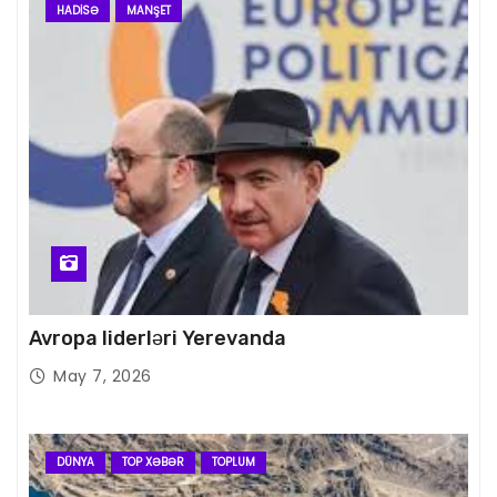
HADISƏ
MANŞET
Avropa liderləri Yerevanda
May 7, 2026
DÜNYA
TOP XƏBƏR
TOPLUM