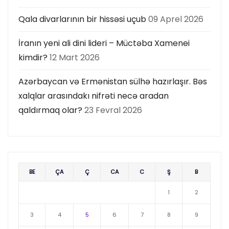
Qala divarlarının bir hissəsi uçub
09 Aprel 2026
İranın yeni ali dini lideri – Müctəba Xamenei
kimdir?
12 Mart 2026
Azərbaycan və Ermənistan sülhə hazırlaşır. Bəs
xalqlar arasındakı nifrəti necə aradan
qaldırmaq olar?
23 Fevral 2026
BE
ÇA
Ç
CA
C
Ş
B
1
2
3
4
5
6
7
8
9