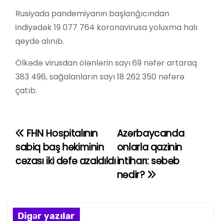
Rusiyada pandemiyanın başlanğıcından
indiyədək 19 077 764 koronavirusa yoluxma halı
qeydə alınıb.
Ölkədə virusdan ölənlərin sayı 69 nəfər artaraq
383 496, sağalanların sayı 18 262 350 nəfərə
çatıb.
FHN Hospitalının
Azərbaycanda
Y
sabiq baş həkiminin
onlarla qazinin
a
cəzası iki dəfə azaldıldı
intiharı: səbəb
nədir?
z
ı
n
Digər yazılar