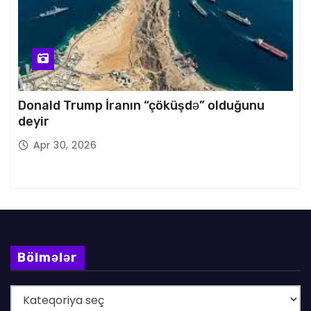
Donald Trump İranın “çöküşdə” olduğunu
deyir
Apr 30, 2026
Bölmələr
B