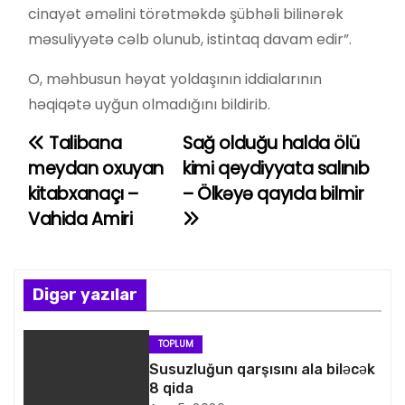
cinayət əməlini törətməkdə şübhəli bilinərək
məsuliyyətə cəlb olunub, istintaq davam edir”.
O, məhbusun həyat yoldaşının iddialarının
həqiqətə uyğun olmadığını bildirib.
Talibana
Sağ olduğu halda ölü
Y
meydan oxuyan
kimi qeydiyyata salınıb
a
kitabxanaçı –
– Ölkəyə qayıda bilmir
Vahida Amiri
z
ı
n
Digər yazılar
a
TOPLUM
v
Susuzluğun qarşısını ala biləcək
8 qida