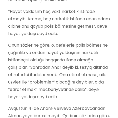
“Həyat yoldaşım heç vaxt narkotik istifadə
etməyib. Amma, heç narkotik istifadə edən adam
cibinə onu qoyub polis bölməsinə getməz”, deyə
həyat yoldaşı qeyd edib.
Onun sözlərinə görə, o, dəfələrlə polis bölməsinə
çağırılıb və ondan həyat yoldaşının narkotik
istifadəçisi olduğu haqqında ifadə almağa
çalışıblar. “Sonradan Anar deyib ki, təzyiq altında
etirafedici ifadələr verib. Ona etiraf etməsə, ailə
üzvləri ilə “problemlər” olacağını deyiblər, o da
“etiraf etmək” məcburiyyətində qalıb”, deyə
həyat yoldaşı qeyd edib.
Avqustun 4-də Anarə Vəliyeva Azərbaycandan
Almaniyaya buraxılmayıb. Qadının sözlərinə görə,