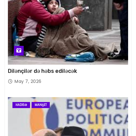
Dilənçilər də həbs ediləcək
May 7, 2026
HADISƏ
MANŞET