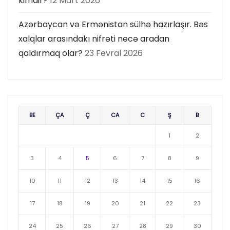
kimdir?
12 Mart 2026
Azərbaycan və Ermənistan sülhə hazırlaşır. Bəs
xalqlar arasındakı nifrəti necə aradan
qaldırmaq olar?
23 Fevral 2026
BE
ÇA
Ç
CA
C
Ş
B
1
2
3
4
5
6
7
8
9
10
11
12
13
14
15
16
17
18
19
20
21
22
23
24
25
26
27
28
29
30