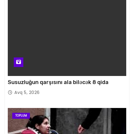
Susuzluğun qarşısını ala biləcək 8 qida
Avq 5, 2026
TOPLUM