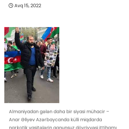
Avq 15, 2022
Almaniyadan gələn daha bir siyasi mühacir –
Anar Əliyev Azərbaycanda külli miqdarda
narkotik vasitələrin qanunsuz dövriyyəsi ittihamı