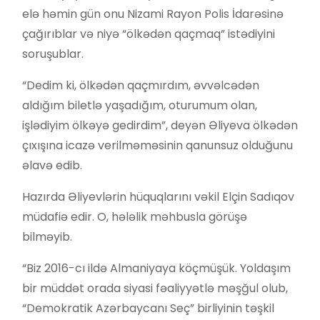
elə həmin gün onu Nizami Rayon Polis İdarəsinə
çağırıblar və niyə “ölkədən qaçmaq” istədiyini
soruşublar.
“Dedim ki, ölkədən qaçmırdım, əvvəlcədən
aldığım biletlə yaşadığım, oturumum olan,
işlədiyim ölkəyə gedirdim”, deyən Əliyeva ölkədən
çıxışına icazə verilməməsinin qanunsuz olduğunu
əlavə edib.
Hazırda Əliyevlərin hüquqlarını vəkil Elçin Sadıqov
müdafiə edir. O, hələlik məhbusla görüşə
bilməyib.
“Biz 2016-cı ildə Almaniyaya köçmüşük. Yoldaşım
bir müddət orada siyasi fəaliyyətlə məşğul olub,
“Demokratik Azərbaycanı Seç” birliyinin təşkil