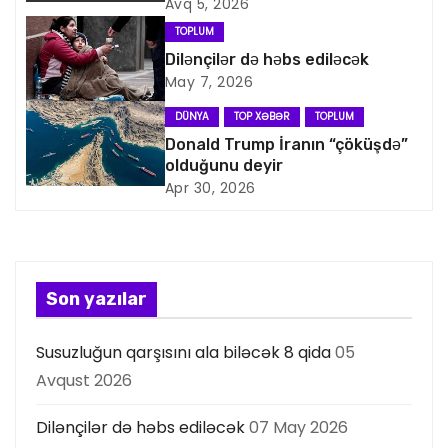
i
Avq 5, 2026
TOPLUM
q
Dilənçilər də həbs ediləcək
May 7, 2026
a
DÜNYA
TOP XƏBƏR
TOPLUM
s
Donald Trump İranın “çöküşdə”
olduğunu deyir
i
Apr 30, 2026
y
a
s
Son yazılar
ı
Susuzluğun qarşısını ala biləcək 8 qida
05
Avqust 2026
Dilənçilər də həbs ediləcək
07 May 2026