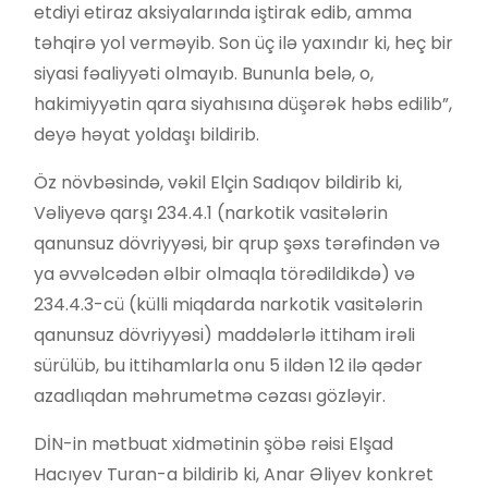
etdiyi etiraz aksiyalarında iştirak edib, amma
təhqirə yol verməyib. Son üç ilə yaxındır ki, heç bir
siyasi fəaliyyəti olmayıb. Bununla belə, o,
hakimiyyətin qara siyahısına düşərək həbs edilib”,
deyə həyat yoldaşı bildirib.
Öz növbəsində, vəkil Elçin Sadıqov bildirib ki,
Vəliyevə qarşı 234.4.1 (narkotik vasitələrin
qanunsuz dövriyyəsi, bir qrup şəxs tərəfindən və
ya əvvəlcədən əlbir olmaqla törədildikdə) və
234.4.3-cü (külli miqdarda narkotik vasitələrin
qanunsuz dövriyyəsi) maddələrlə ittiham irəli
sürülüb, bu ittihamlarla onu 5 ildən 12 ilə qədər
azadlıqdan məhrumetmə cəzası gözləyir.
DİN-in mətbuat xidmətinin şöbə rəisi Elşad
Hacıyev Turan-a bildirib ki, Anar Əliyev konkret