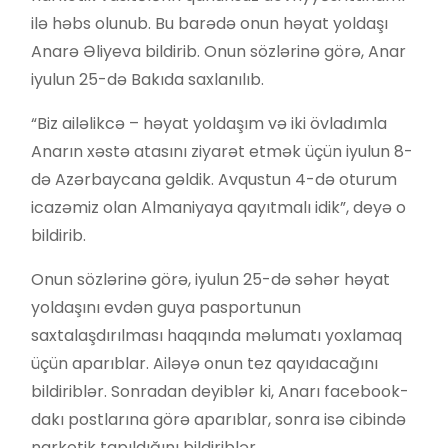
ilə həbs olunub. Bu barədə onun həyat yoldaşı
Anarə Əliyeva bildirib. Onun sözlərinə görə, Anar
iyulun 25-də Bakıda saxlanılıb.
“Biz ailəlikcə – həyat yoldaşım və iki övladımla
Anarın xəstə atasını ziyarət etmək üçün iyulun 8-
də Azərbaycana gəldik. Avqustun 4-də oturum
icazəmiz olan Almaniyaya qayıtmalı idik”, deyə o
bildirib.
Onun sözlərinə görə, iyulun 25-də səhər həyat
yoldaşını evdən guya pasportunun
saxtalaşdırılması haqqında məlumatı yoxlamaq
üçün aparıblar. Ailəyə onun tez qayıdacağını
bildiriblər. Sonradan deyiblər ki, Anarı facebook-
dakı postlarına görə aparıblar, sonra isə cibində
narkotik tapıldığını bildiriblər.