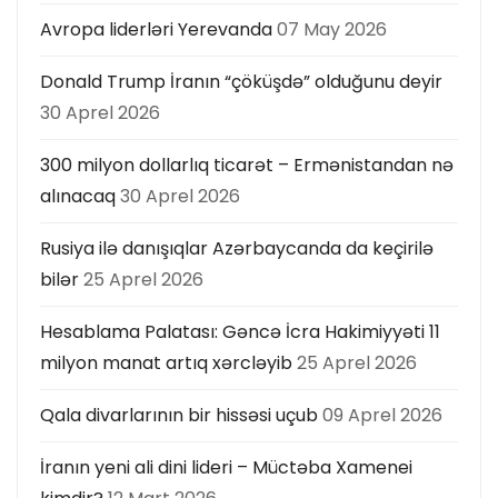
Avropa liderləri Yerevanda
07 May 2026
Donald Trump İranın “çöküşdə” olduğunu deyir
30 Aprel 2026
300 milyon dollarlıq ticarət – Ermənistandan nə
alınacaq
30 Aprel 2026
Rusiya ilə danışıqlar Azərbaycanda da keçirilə
bilər
25 Aprel 2026
Hesablama Palatası: Gəncə İcra Hakimiyyəti 11
milyon manat artıq xərcləyib
25 Aprel 2026
Qala divarlarının bir hissəsi uçub
09 Aprel 2026
İranın yeni ali dini lideri – Müctəba Xamenei