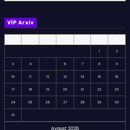
ö
l
m
VİP Arxiv
ə
l
BE
ÇA
Ç
CA
C
Ş
B
ə
r
1
2
3
4
5
6
7
8
9
10
11
12
13
14
15
16
17
18
19
20
21
22
23
24
25
26
27
28
29
30
31
Avqust 2026