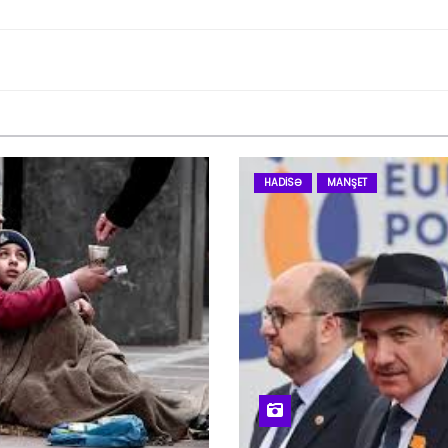
HADISƏ
MANŞET