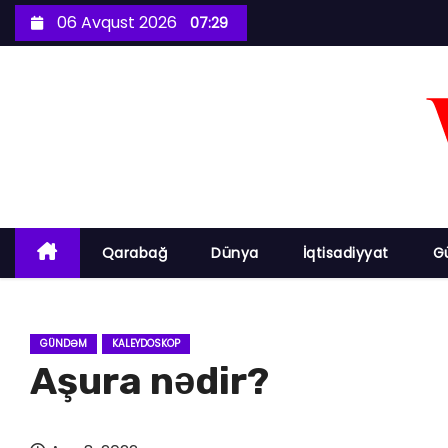
S
06 Avqust 2026
07:29
k
i
p
t
o
c
o
n
Qarabağ
Dünya
İqtisadiyyat
G
t
e
n
GÜNDƏM
KALEYDOSKOP
t
Aşura nədir?