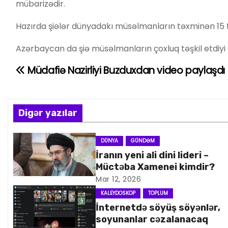
mübarizədir.
Hazırda şiələr dünyadakı müsəlmanların təxminən 15 faiz
Azərbaycan da şiə müsəlmanların çoxluq təşkil etdiyi
Müdafiə Nazirliyi Buzduxdan video paylaşdı
Y
a
z
Digər yazılar
ı
DÜNYA
GÜNDƏM
İranın yeni ali dini lideri –
n
Müctəba Xamenei kimdir?
a
Mar 12, 2026
KALEYDOSKOP
TOPLUM
v
İnternetdə söyüş söyənlər,
soyunanlar cəzalanacaq
i