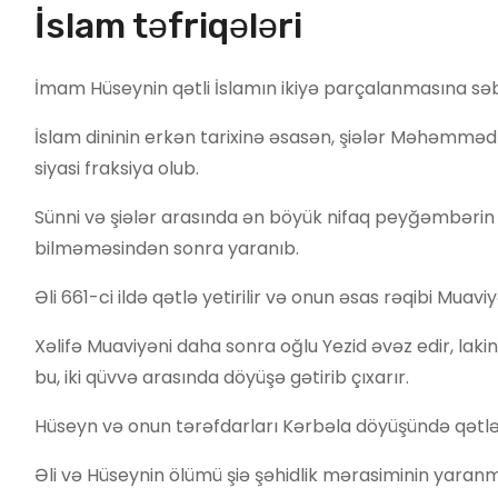
İslam təfriqələri
İmam Hüseynin qətli İslamın ikiyə parçalanmasına səbə
İslam dininin erkən tarixinə əsasən, şiələr Məhəmməd
siyasi fraksiya olub.
Sünni və şiələr arasında ən böyük nifaq peyğəmbərin 
bilməməsindən sonra yaranıb.
Əli 661-ci ildə qətlə yetirilir və onun əsas rəqibi Muaviyə
Xəlifə Muaviyəni daha sonra oğlu Yezid əvəz edir, laki
bu, iki qüvvə arasında döyüşə gətirib çıxarır.
Hüseyn və onun tərəfdarları Kərbəla döyüşündə qətlə ye
Əli və Hüseynin ölümü şiə şəhidlik mərasiminin yaranma