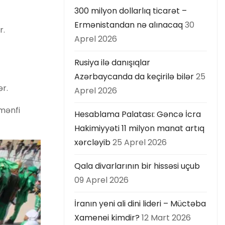
300 milyon dollarlıq ticarət –
Ermənistandan nə alınacaq
30
r.
Aprel 2026
Rusiya ilə danışıqlar
Azərbaycanda da keçirilə bilər
25
ər.
Aprel 2026
 mənfi
Hesablama Palatası: Gəncə İcra
Hakimiyyəti 11 milyon manat artıq
xərcləyib
25 Aprel 2026
Qala divarlarının bir hissəsi uçub
09 Aprel 2026
İranın yeni ali dini lideri – Müctəba
Xamenei kimdir?
12 Mart 2026