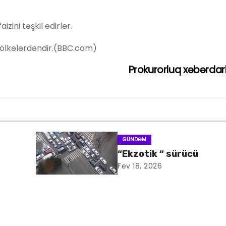
ini təşkil edirlər.
 ölkələrdəndir.(BBC.com)
Prokurorluq xəbərdarl
GÜNDƏM
“Ekzotik “ sürücü
Fev 18, 2026