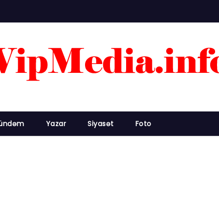
ündəm
Yazar
Siyasət
Foto