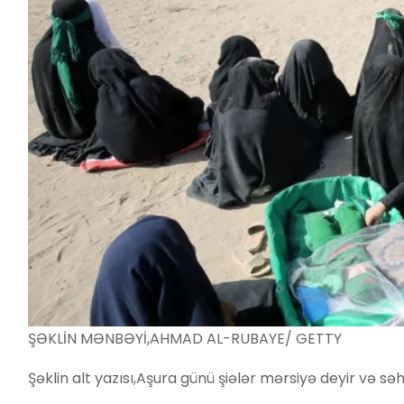
ŞƏKLİN MƏNBƏYİ,
AHMAD AL-RUBAYE/ GETTY
Şəklin alt yazısı,
Aşura günü şiələr mərsiyə deyir və səh