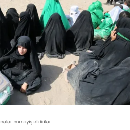
nələr nümayiş etdirilər