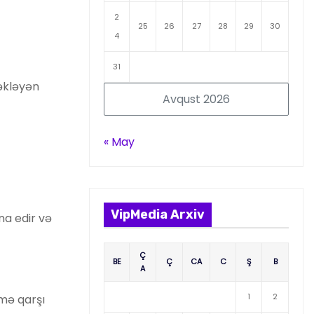
2
25
26
27
28
29
30
4
31
əkləyən
Avqust 2026
« May
VipMedia Arxiv
na edir və
Ç
BE
Ç
CA
C
Ş
B
A
1
2
lmə qarşı