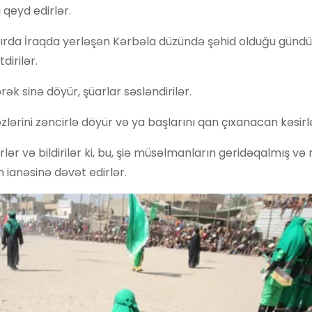
qeyd edirlər.
zırda İraqda yerləşən Kərbəla düzündə şəhid olduğu gündü
irilər.
ək sinə döyür, şüarlar səsləndirilər.
özlərini zəncirlə döyür və ya başlarını qan çıxanacan kəsirl
rlər və bildirilər ki, bu, şiə müsəlmanların geridəqalmış və
n ianəsinə dəvət edirlər.