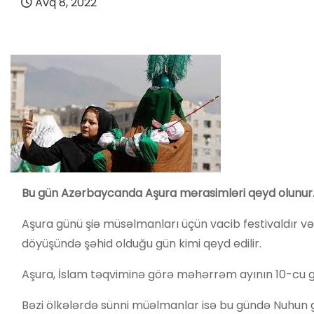
Avq 8, 2022
Bu gün Azərbaycanda Aşura mərasimləri qeyd olunur
Aşura günü şiə müsəlmanları üçün vacib festivaldı
döyüşündə şəhid olduğu gün kimi qeyd edilir.
Aşura, İslam təqviminə görə məhərrəm ayının 10-cu gü
Bəzi ölkələrdə sünni müəlmanlar isə bu gündə Nuhun gə