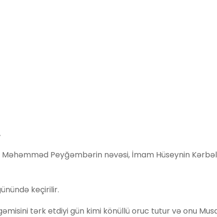
.
r və Məhəmməd Peyğəmbərin nəvəsi, İmam Hüseynin Kərbə
nündə keçirilir.
misini tərk etdiyi gün kimi könüllü oruc tutur və onu Mus