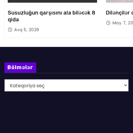
Susuzluğun qarşısını ala biləcək 8
Dilənçilər
qida
May 7, 2
Avq 5, 2026
Bölmələr
B
ö
l
m
ə
l
ə