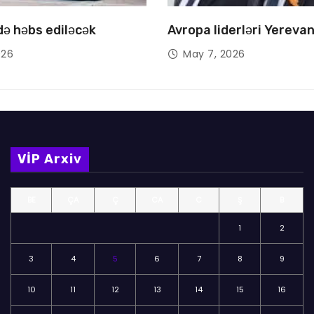
 də həbs ediləcək
Avropa liderləri Yereva
026
May 7, 2026
VİP Arxiv
BE
ÇA
Ç
CA
C
Ş
B
1
2
3
4
5
6
7
8
9
10
11
12
13
14
15
16