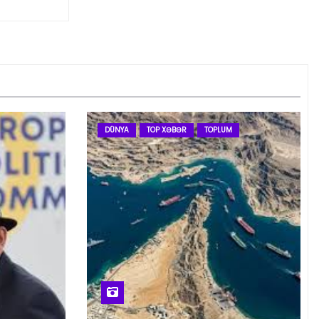
DÜNYA
TOP XƏBƏR
TOPLUM