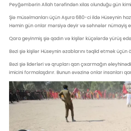
Peyğəmbərin Allah tərəfindən xilas olunduğu gün kimi 
Şiə müsəlmanları üçün Aşura 680-ci ildə Hüseynin ha
Həmin gün onlar mərsiyə deyir və səhnələr nümayiş etd
Qara geyinmiş şiə qadın və kişilər küçələrdə yürüş edər
Bəzi şiə kişilər Hüseynin əzablarını təqlid etmək üçün 
Bəzi şiə liderləri və qrupları qan çıxarmağın əleyhinədi
imicini formalaşdırır. Bunun əvəzinə onlar insanları qa