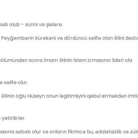
b olub – sünni və şiələrə.
 Peyğəmbərin kürəkəni və dördüncü xəlifə olan Əlini dəst
ölümündən sonra İmam Əlinin İslam icmasının lideri ola
 xəlifə olur.
n Əlinin oğlu Hüseyn onun legitimliyini qəbul etməkdən imti
tirilirlər.
sına səbəb olur və onların fikrincə bu, ədalətsizlik və zü