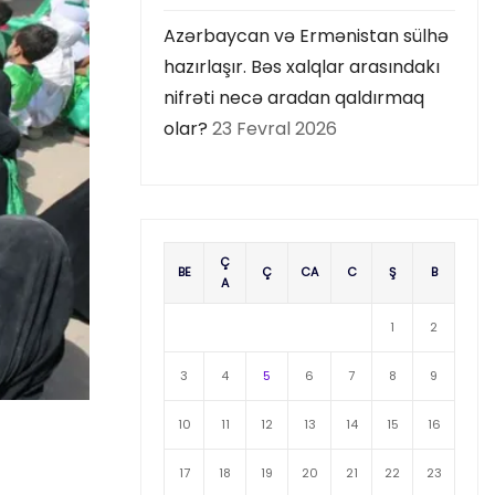
Azərbaycan və Ermənistan sülhə
hazırlaşır. Bəs xalqlar arasındakı
nifrəti necə aradan qaldırmaq
olar?
23 Fevral 2026
Ç
BE
Ç
CA
C
Ş
B
A
1
2
3
4
5
6
7
8
9
10
11
12
13
14
15
16
17
18
19
20
21
22
23