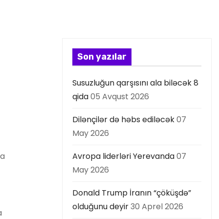
Son yazılar
Susuzluğun qarşısını ala biləcək 8
qida
05 Avqust 2026
Dilənçilər də həbs ediləcək
07
May 2026
la
Avropa liderləri Yerevanda
07
May 2026
Donald Trump İranın “çöküşdə”
olduğunu deyir
30 Aprel 2026
a