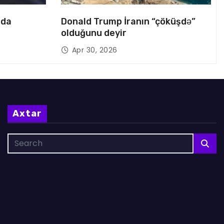
nda
Donald Trump İranın “çöküşdə”
olduğunu deyir
Apr 30, 2026
Axtar