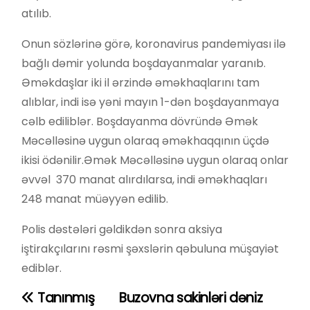
atılıb.
Onun sözlərinə görə, koronavirus pandemiyası ilə
bağlı dəmir yolunda boşdayanmalar yaranıb.
Əməkdaşlar iki il ərzində əməkhaqlarını tam
alıblar, indi isə yəni mayın 1-dən boşdayanmaya
cəlb ediliblər. Boşdayanma dövründə Əmək
Məcəlləsinə uygun olaraq əməkhaqqının üçdə
ikisi ödənilir.Əmək Məcəlləsinə uygun olaraq onlar
əvvəl 370 manat alırdılarsa, indi əməkhaqları
248 manat müəyyən edilib.
Polis dəstələri gəldikdən sonra aksiya
iştirakçılarını rəsmi şəxslərin qəbuluna müşayiət
ediblər.
Tanınmış
Buzovna sakinləri dəniz
Y