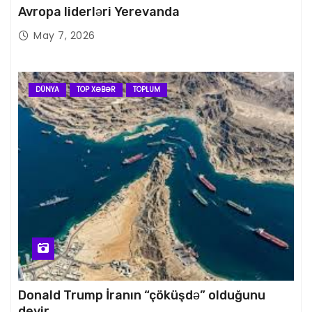
Avropa liderləri Yerevanda
May 7, 2026
DÜNYA
TOP XƏBƏR
TOPLUM
Donald Trump İranın “çöküşdə” olduğunu
deyir