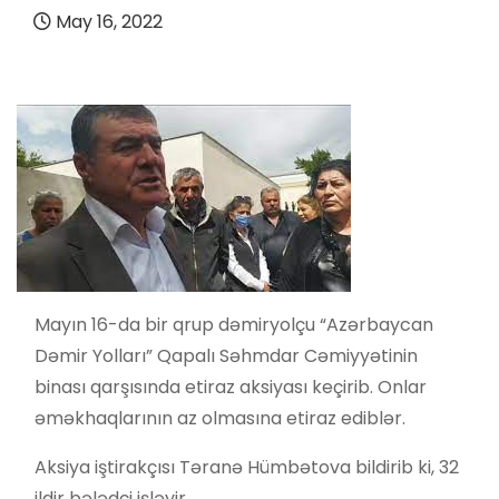
May 16, 2022
Mayın 16-da bir qrup dəmiryolçu “Azərbaycan
Dəmir Yolları” Qapalı Səhmdar Cəmiyyətinin
binası qarşısında etiraz aksiyası keçirib. Onlar
əməkhaqlarının az olmasına etiraz ediblər.
Aksiya iştirakçısı Təranə Hümbətova bildirib ki, 32
ildir bələdçi işləyir.