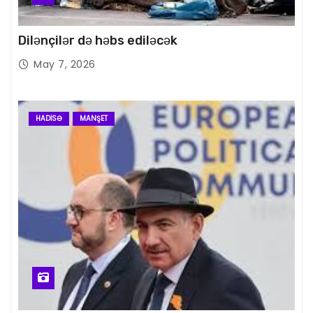
Dilənçilər də həbs ediləcək
May 7, 2026
HADISƏ
MANŞET