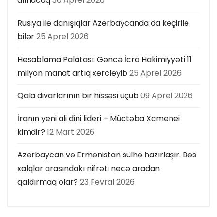
alınacaq
30 Aprel 2026
Rusiya ilə danışıqlar Azərbaycanda da keçirilə
bilər
25 Aprel 2026
Hesablama Palatası: Gəncə İcra Hakimiyyəti 11
milyon manat artıq xərcləyib
25 Aprel 2026
Qala divarlarının bir hissəsi uçub
09 Aprel 2026
İranın yeni ali dini lideri – Müctəba Xamenei
kimdir?
12 Mart 2026
Azərbaycan və Ermənistan sülhə hazırlaşır. Bəs
xalqlar arasındakı nifrəti necə aradan
qaldırmaq olar?
23 Fevral 2026