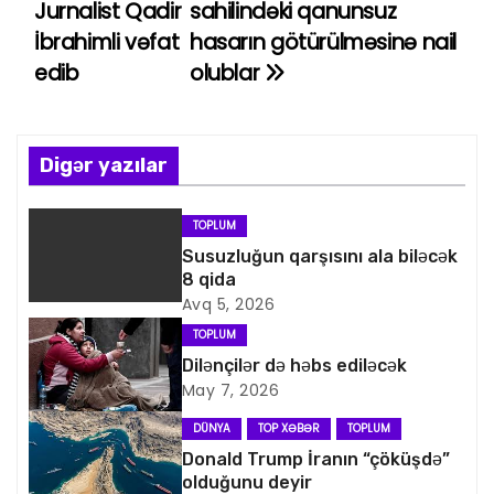
Jurnalist Qadir
sahilindəki qanunsuz
a
İbrahimli vəfat
hasarın götürülməsinə nail
edib
olublar
z
ı
n
Digər yazılar
a
TOPLUM
v
Susuzluğun qarşısını ala biləcək
8 qida
i
Avq 5, 2026
TOPLUM
q
Dilənçilər də həbs ediləcək
May 7, 2026
a
DÜNYA
TOP XƏBƏR
TOPLUM
s
Donald Trump İranın “çöküşdə”
olduğunu deyir