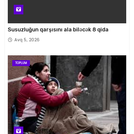
Susuzluğun qarşısını ala biləcək 8 qida
Avq 5, 2026
TOPLUM