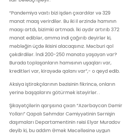
“Pandemiya vaxtı bizi işdən çıxardılar və 329
manat maaş verirdilər. Bu iki il ərzində hamının
maaşı artdı, bizimki artmadı. İki aydır artırıb 372
manat ediblər, amma indi çağırıb deyirlər ki,
məbləğin üçdə ikisini alacaqsınız. Məcburi qol
çəkdirdilər. İndi 200-250 manata yaşayan var?
Burada toplaşanların hamısının uşaqları var,
kreditləri var, kirayədə qalanı var”,- o qeyd edib.
Aksiya iştirakçılarının bəzisinin fikrincə, onların
yerinə başqalarını götürmək istəyirlər. .
Şikayətçilərin qarşısına çıxan “Azərbaycan Dəmir
Yolları” Qapalı Səhmdar Cəmiyyətinin Sərnişin
daşımaları Departamentinin rəisi Elyar Muradov
deyib ki, bu addım Əmək Məcəlləsinə uygun