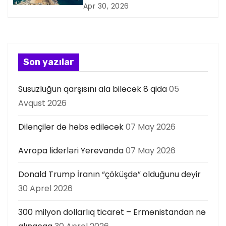
i
Apr 30, 2026
y
a
s
Son yazılar
ı
Susuzluğun qarşısını ala biləcək 8 qida
05
Avqust 2026
Dilənçilər də həbs ediləcək
07 May 2026
Avropa liderləri Yerevanda
07 May 2026
Donald Trump İranın “çöküşdə” olduğunu deyir
30 Aprel 2026
300 milyon dollarlıq ticarət – Ermənistandan nə