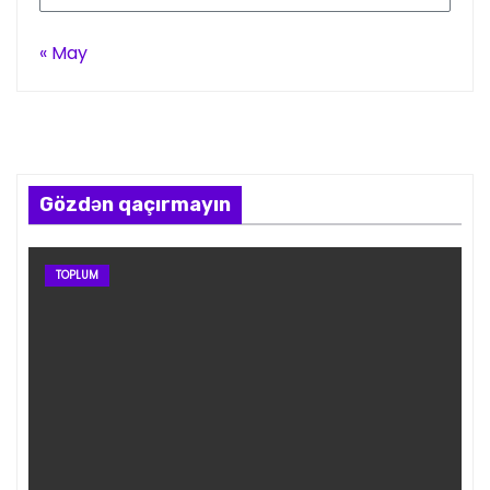
« May
Gözdən qaçırmayın
TOPLUM