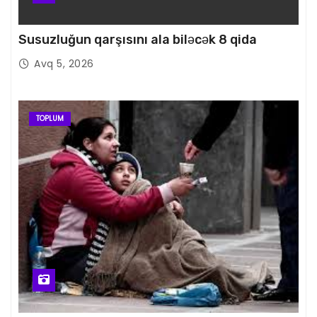
Susuzluğun qarşısını ala biləcək 8 qida
Avq 5, 2026
TOPLUM