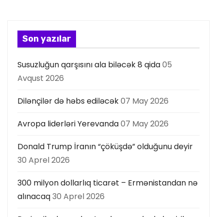
y
a
s
Son yazılar
ı
Susuzluğun qarşısını ala biləcək 8 qida
05
Avqust 2026
Dilənçilər də həbs ediləcək
07 May 2026
Avropa liderləri Yerevanda
07 May 2026
Donald Trump İranın “çöküşdə” olduğunu deyir
30 Aprel 2026
300 milyon dollarlıq ticarət – Ermənistandan nə
alınacaq
30 Aprel 2026