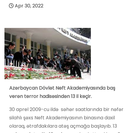
Apr 30, 2022
Azərbaycan Dövlət Neft Akademiyasında baş
verən terror hadisəsindən 13 il keçir.
30 aprel 2009-cu ildə
səhər saatlarında bir nəfər
silahlı şəxs Neft Akademiyasının binasına daxil
olaraq, ətrafdakılara atəş açmağa başlayıb. 13