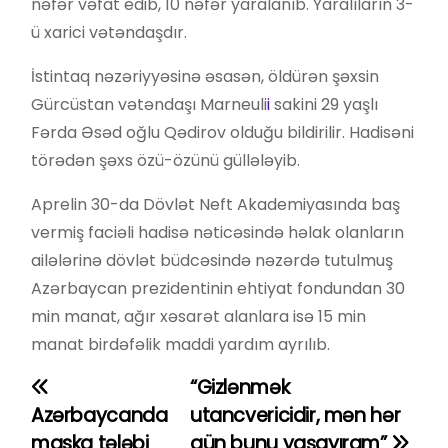
nəfər vəfat edib, 10 nəfər yaralanıb. Yaralıların 3-
ü xarici vətəndaşdır.
İstintaq nəzəriyyəsinə əsasən, öldürən şəxsin
Gürcüstan vətəndaşı Marneuli
i
sakini 29 yaşlı
Fərda Əsəd oğlu Qədirov olduğu bildirilir. Hadisəni
törədən şəxs özü-özünü güllələyib.
Aprelin 30-da Dövlət Neft Akademiyasında baş
vermiş faciəli hadisə nəticəsində həlak olanların
ailələrinə dövlət büdcəsində nəzərdə tutulmuş
Azərbaycan prezidentinin ehtiyat fondundan 30
min manat, ağır xəsarət alanlara isə 15 min
manat birdəfəlik maddi yardım ayrılıb.
“Gizlənmək
Y
Azərbaycanda
utancvericidir, mən hər
a
maska tələbi
gün bunu yaşayıram”