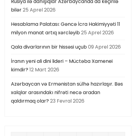
Rusiya ilə danışıqlar Azərbaycanda da keçirilə
bilər
25 Aprel 2026
Hesablama Palatası: Gəncə İcra Hakimiyyəti 11
milyon manat artıq xərcləyib
25 Aprel 2026
Qala divarlarının bir hissəsi uçub
09 Aprel 2026
İranın yeni ali dini lideri – Müctəba Xamenei
kimdir?
12 Mart 2026
Azərbaycan və Ermənistan sülhə hazırlaşır. Bəs
xalqlar arasındakı nifrəti necə aradan
qaldırmaq olar?
23 Fevral 2026