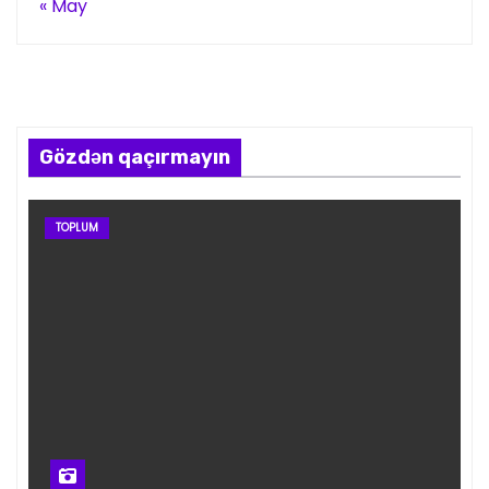
« May
Gözdən qaçırmayın
TOPLUM