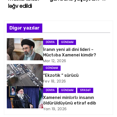
ləğv edildi
z
ı
n
Digər yazılar
a
DÜNYA
GÜNDƏM
v
İranın yeni ali dini lideri –
Müctəba Xamenei kimdir?
i
Mar 12, 2026
GÜNDƏM
q
“Ekzotik “ sürücü
Fev 18, 2026
a
DÜNYA
GÜNDƏM
SIYASƏT
s
Xamenei minlərlə insanın
öldürüldüyünü etiraf edib
i
Yan 19, 2026