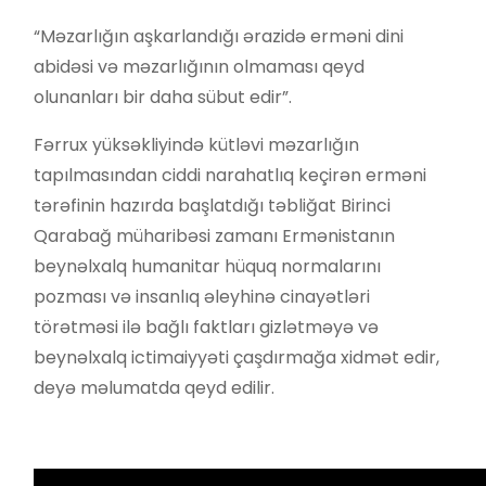
“Məzarlığın aşkarlandığı ərazidə erməni dini
abidəsi və məzarlığının olmaması qeyd
olunanları bir daha sübut edir”.
Fərrux yüksəkliyində kütləvi məzarlığın
tapılmasından ciddi narahatlıq keçirən erməni
tərəfinin hazırda başlatdığı təbliğat Birinci
Qarabağ müharibəsi zamanı Ermənistanın
beynəlxalq humanitar hüquq normalarını
pozması və insanlıq əleyhinə cinayətləri
törətməsi ilə bağlı faktları gizlətməyə və
beynəlxalq ictimaiyyəti çaşdırmağa xidmət edir,
deyə məlumatda qeyd edilir.