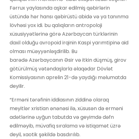
Fərrux yaylasında aşkar edilmiş qəbirlərin
üstündə hər hansı qəbirüstü abidə və ya tanınma
lövhəsi yox idi. bu qalıqların antropoloji
xüsusiyyətlərinə görə Azərbaycan türklərinin
daxil olduğu avropoid irqinin Kaspi yarımtipinə aid
olması müəyyənləşdirilib. Bu
barədə Azərbaycanın Əsir və itkin düşmüş, girov
götürülmüş vətəndaşlarla əlaqədar Dövlət
Komissiyasının aprelin 21-də yaydığı məlumatda
deyilir.
“Erməni tərəfinin iddiasının ziddinə olaraq
meyitlər xristian ənənəsi ilə, xüsusən də erməni
adətlərinə uyğun tabutda və geyimdə dəfn
edilməyib, müvafiq sıralama və istiqamət üzrə
deyil, xaotik şəkildə basdırılıb.