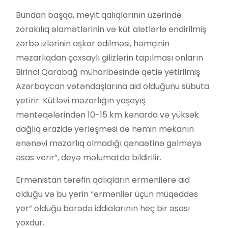
Bundan başqa, meyit qalıqlarının üzərində
zorakılıq əlamətlərinin və küt alətlərlə endirilmiş
zərbə izlərinin aşkar edilməsi, həmçinin
məzarlıqdan çoxsaylı gilizlərin tapılması onların
Birinci Qarabağ müharibəsində qətlə yetirilmiş
Azərbaycan vətəndaşlarına aid olduğunu sübuta
yetirir. Kütləvi məzarlığın yaşayış
məntəqələrindən 10-15 km kənarda və yüksək
dağlıq ərazidə yerləşməsi də həmin məkanın
ənənəvi məzarlıq olmadığı qənaətinə gəlməyə
əsas verir”, deyə məlumatda bildirilir.
Ermənistan tərəfin qalıqların ermənilərə aid
olduğu və bu yerin “ermənilər üçün müqəddəs
yer” olduğu barədə iddialarının heç bir əsası
yoxdur.