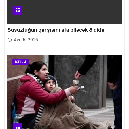
Susuzluğun qarşısını ala biləcək 8 qida
Avq 5, 2026
TOPLUM