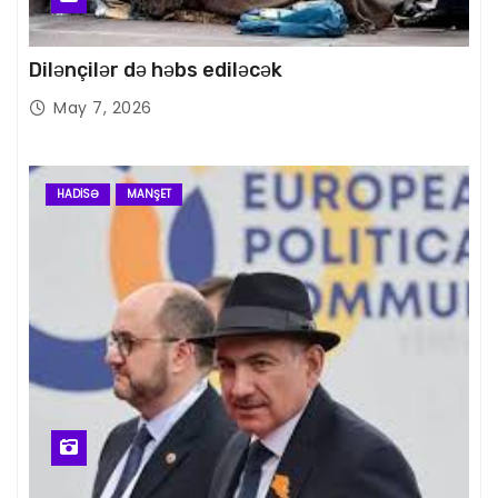
Dilənçilər də həbs ediləcək
May 7, 2026
HADISƏ
MANŞET