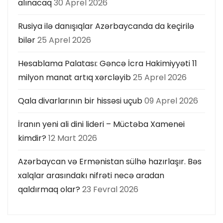
alınacaq
30 Aprel 2026
Rusiya ilə danışıqlar Azərbaycanda da keçirilə
bilər
25 Aprel 2026
Hesablama Palatası: Gəncə İcra Hakimiyyəti 11
milyon manat artıq xərcləyib
25 Aprel 2026
Qala divarlarının bir hissəsi uçub
09 Aprel 2026
İranın yeni ali dini lideri – Müctəba Xamenei
kimdir?
12 Mart 2026
Azərbaycan və Ermənistan sülhə hazırlaşır. Bəs
xalqlar arasındakı nifrəti necə aradan
qaldırmaq olar?
23 Fevral 2026