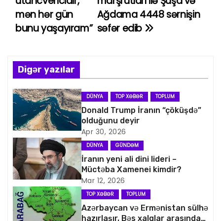
utancvericidir,
marşrutları ilə Şuşa və
a
mən hər gün
Ağdama 4448 sərnişin
bunu yaşayıram”
səfər edib
z
ı
n
Digər yazılar
a
DÜNYA
TOP XƏBƏR
TOPLUM
v
Donald Trump İranın “çöküşdə”
olduğunu deyir
i
Apr 30, 2026
DÜNYA
GÜNDƏM
q
İranın yeni ali dini lideri –
Müctəba Xamenei kimdir?
a
Mar 12, 2026
s
TOP XƏBƏR
TOPLUM
Azərbaycan və Ermənistan sülhə
i
hazırlaşır. Bəs xalqlar arasındakı