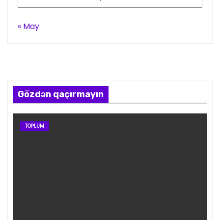
« May
Gözdən qaçırmayın
TOPLUM