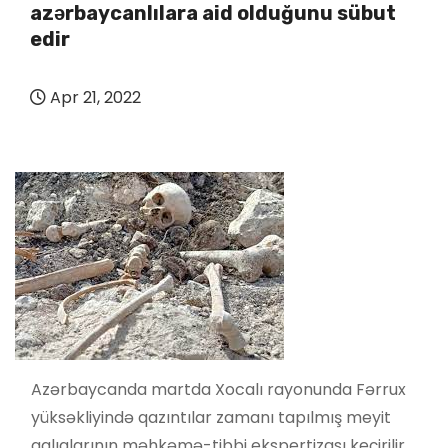
azərbaycanlılara aid olduğunu sübut
edir
Apr 21, 2022
Azərbaycanda martda Xocalı rayonunda Fərrux
yüksəkliyində qazıntılar zamanı tapılmış meyit
qalıqlarının məhkəmə-tibbi ekspertizası keçirilir.