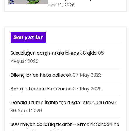
nifrəti necə aradan qaldırmaq
Fev 23, 2026
y
olar?
a
s
Son yazılar
ı
Susuzluğun qarşısını ala biləcək 8 qida
05
Avqust 2026
Dilənçilər də həbs ediləcək
07 May 2026
Avropa liderləri Yerevanda
07 May 2026
Donald Trump İranın “çöküşdə” olduğunu deyir
30 Aprel 2026
300 milyon dollarlıq ticarət – Ermənistandan nə