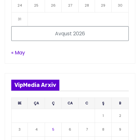
24
25
26
27
28
29
30
31
Avqust 2026
« May
VipMedia Arxiv
BE
ÇA
Ç
CA
C
Ş
B
1
2
3
4
5
6
7
8
9