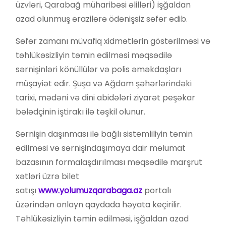
üzvləri, Qarabağ müharibəsi əlilləri) işğaldan
azad olunmuş ərazilərə ödənişsiz səfər edib.
Səfər zamanı müvafiq xidmətlərin göstərilməsi və
təhlükəsizliyin təmin edilməsi məqsədilə
sərnişinləri könüllülər və polis əməkdaşları
müşayiət edir. Şuşa və Ağdam şəhərlərindəki
tarixi, mədəni və dini abidələri ziyarət peşəkar
bələdçinin iştirakı ilə təşkil olunur.
Sərnişin daşınması ilə bağlı sistemliliyin təmin
edilməsi və sərnişindaşımaya dair məlumat
bazasının formalaşdırılması məqsədilə marşrut
xətləri üzrə bilet
satışı
www.yolumuzqarabaga.az
portalı
üzərindən onlayn qaydada həyata keçirilir.
Təhlükəsizliyin təmin edilməsi, işğaldan azad