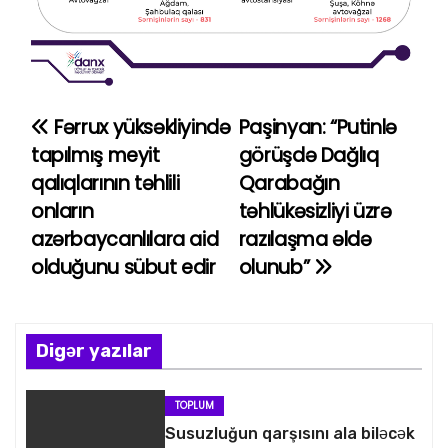
Fərrux yüksəkliyində
Paşinyan: “Putinlə
Y
tapılmış meyit
görüşdə Dağlıq
a
qalıqlarının təhlili
Qarabağın
onların
təhlükəsizliyi üzrə
z
azərbaycanlılara aid
razılaşma əldə
ı
olduğunu sübut edir
olunub”
n
a
Digər yazılar
v
TOPLUM
i
Susuzluğun qarşısını ala biləcək