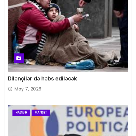
Dilənçilər də həbs ediləcək
May 7, 2026
HADISƏ
MANŞET