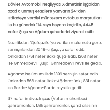
Dövlət Avtomobil Nəqliyyatı Xidmətinin işğaldan
azad olunmuş ərazilərə yanvarın 24-dən
istifadəyə verdiyi müntəzəm avtobus marşrutları
ilə bu günədək 114 reys həyata keçirilib, 4448
nəfər Şuşa və Ağdam şəhərlərini ziyarət edib.
Nazirlikdən “Qafqazifo”ya verilən məlumata görə,
sərnişinlərdən 3049-u Şuşaya səfər edib.
Onlardan 1781 nəfər Bakı-Şuşa-Bakı, 1268 nəfər
isə Əhmədbəyli-Şuşa-Əhmədbəyli reysi ilə gedib.
Ağdama isə ümumilikdə 1399 sərnişin səfər edib.
Onlardan 568 nəfər Bakı-Ağdam-Bakı, 831 nəfər
isə Bərdə-Ağdam-Bərdə reysi ilə gedib.
67 nəfər imtiyazlı şəxs (Vətən müharibəsi
qəhrəmanları, Milli qəhrəmanlar, şəhid ailəsinin