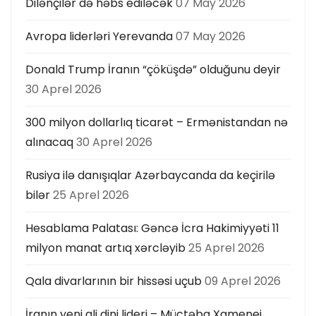
Dilənçilər də həbs ediləcək
07 May 2026
Avropa liderləri Yerevanda
07 May 2026
Donald Trump İranın “çöküşdə” olduğunu deyir
30 Aprel 2026
300 milyon dollarlıq ticarət – Ermənistandan nə
alınacaq
30 Aprel 2026
Rusiya ilə danışıqlar Azərbaycanda da keçirilə
bilər
25 Aprel 2026
Hesablama Palatası: Gəncə İcra Hakimiyyəti 11
milyon manat artıq xərcləyib
25 Aprel 2026
Qala divarlarının bir hissəsi uçub
09 Aprel 2026
İranın yeni ali dini lideri – Müctəba Xamenei