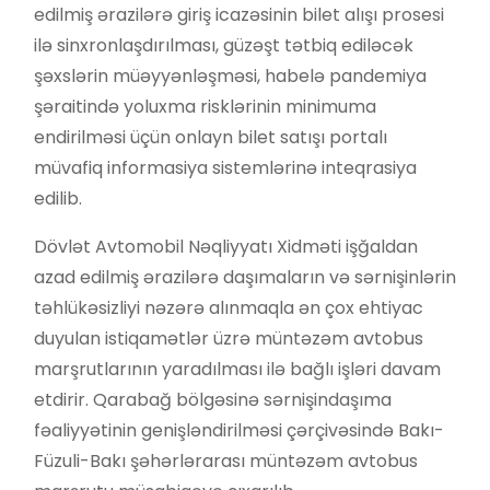
edilmiş ərazilərə giriş icazəsinin bilet alışı prosesi
ilə sinxronlaşdırılması, güzəşt tətbiq ediləcək
şəxslərin müəyyənləşməsi, habelə pandemiya
şəraitində yoluxma risklərinin minimuma
endirilməsi üçün onlayn bilet satışı portalı
müvafiq informasiya sistemlərinə inteqrasiya
edilib.
Dövlət Avtomobil Nəqliyyatı Xidməti işğaldan
azad edilmiş ərazilərə daşımaların və sərnişinlərin
təhlükəsizliyi nəzərə alınmaqla ən çox ehtiyac
duyulan istiqamətlər üzrə müntəzəm avtobus
marşrutlarının yaradılması ilə bağlı işləri davam
etdirir. Qarabağ bölgəsinə sərnişindaşıma
fəaliyyətinin genişləndirilməsi çərçivəsində Bakı-
Füzuli-Bakı şəhərlərarası müntəzəm avtobus