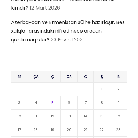
kimdir?
12 Mart 2026
Azərbaycan və Ermənistan sülhə hazırlaşır. Bəs
xalqlar arasındakı nifrəti necə aradan
qaldırmaq olar?
23 Fevral 2026
BE
ÇA
Ç
CA
C
Ş
B
1
2
3
4
5
6
7
8
9
10
11
12
13
14
15
16
17
18
19
20
21
22
23