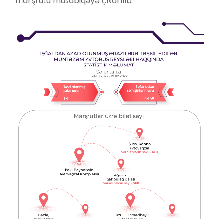
marşrutu müsabiqəyə çıxarılıb.