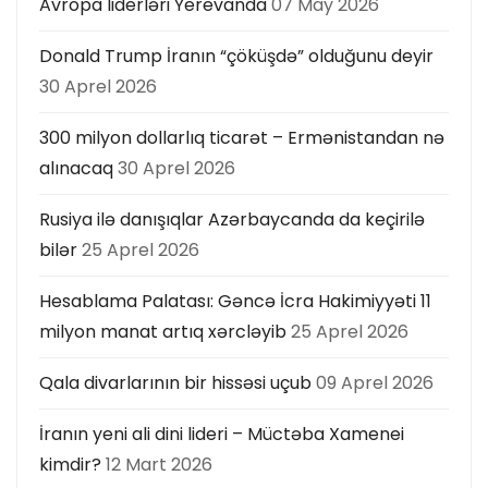
Avropa liderləri Yerevanda
07 May 2026
Donald Trump İranın “çöküşdə” olduğunu deyir
30 Aprel 2026
300 milyon dollarlıq ticarət – Ermənistandan nə
alınacaq
30 Aprel 2026
Rusiya ilə danışıqlar Azərbaycanda da keçirilə
bilər
25 Aprel 2026
Hesablama Palatası: Gəncə İcra Hakimiyyəti 11
milyon manat artıq xərcləyib
25 Aprel 2026
Qala divarlarının bir hissəsi uçub
09 Aprel 2026
İranın yeni ali dini lideri – Müctəba Xamenei
kimdir?
12 Mart 2026