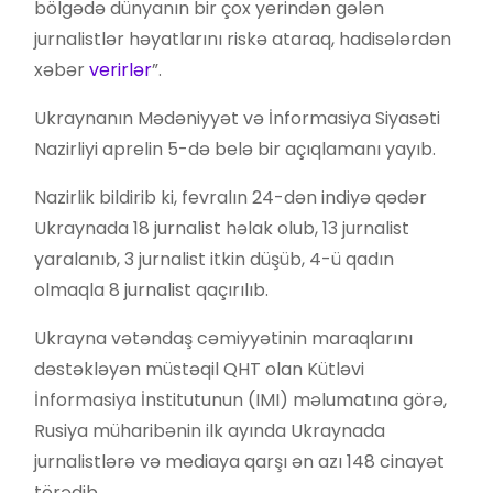
bölgədə dünyanın bir çox yerindən gələn
jurnalistlər həyatlarını riskə ataraq, hadisələrdən
xəbər
verirlər
”.
Ukraynanın Mədəniyyət və İnformasiya Siyasəti
Nazirliyi aprelin 5-də belə bir açıqlamanı yayıb.
Nazirlik bildirib ki, fevralın 24-dən indiyə qədər
Ukraynada 18 jurnalist həlak olub, 13 jurnalist
yaralanıb, 3 jurnalist itkin düşüb, 4-ü qadın
olmaqla 8 jurnalist qaçırılıb.
Ukrayna vətəndaş cəmiyyətinin maraqlarını
dəstəkləyən müstəqil QHT olan Kütləvi
İnformasiya İnstitutunun (IMI) məlumatına görə,
Rusiya müharibənin ilk ayında Ukraynada
jurnalistlərə və mediaya qarşı ən azı 148 cinayət
törədib.