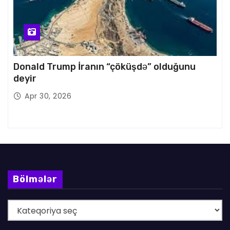
Donald Trump İranın “çöküşdə” olduğunu
deyir
Apr 30, 2026
Bölmələr
B
ö