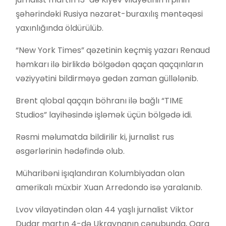
şəhərindəki Rusiya nəzarət-buraxılış məntəqəsi
yaxınlığında öldürülüb.
“New York Times” qəzetinin keçmiş yazarı Renaud
həmkarı ilə birlikdə bölgədən qaçan qaçqınların
vəziyyətini bildirməyə gedən zaman güllələnib.
Brent qlobal qaçqın böhranı ilə bağlı “TIME
Studios” layihəsində işləmək üçün bölgədə idi.
Rəsmi məlumatda bildirilir ki, jurnalist rus
əsgərlərinin hədəfində olub.
Müharibəni işıqlandıran Kolumbiyadan olan
amerikalı müxbir Xuan Arredondo isə yaralanıb.
Lvov vilayətindən olan 44 yaşlı jurnalist Viktor
Dudar martın 4-də Ukraynanın cənubunda, Qara