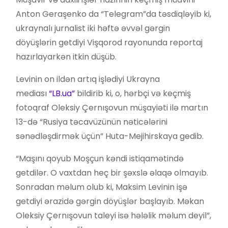
Anton Geraşenko da “Telegram”da təsdiqləyib ki,
ukraynalı jurnalist iki həftə əvvəl gərgin
döyüşlərin getdiyi Vişqorod rayonunda reportaj
hazırlayarkən itkin düşüb.
Levinin on ildən artıq işlədiyi Ukrayna
mediası
“LB.ua”
bildirib ki, o, hərbçi və keçmiş
fotoqraf Oleksiy Çernışovun müşayiəti ilə martın
13-də “Rusiya təcavüzünün nəticələrini
sənədləşdirmək üçün” Huta-Mejihirskaya gedib.
“Maşını qoyub Moşçun kəndi istiqamətində
getdilər. O vaxtdan heç bir şəxslə əlaqə olmayıb.
Sonradan məlum olub ki, Maksim Levinin işə
getdiyi ərazidə gərgin döyüşlər başlayıb. Məkan
Oleksiy Çernışovun taleyi isə hələlik məlum deyil”,