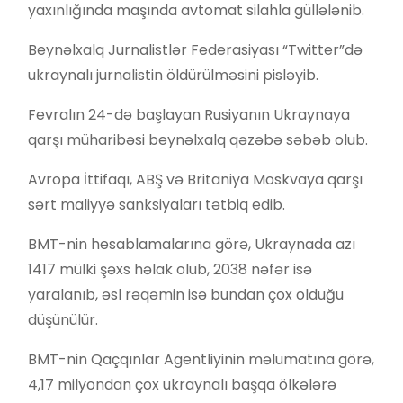
yaxınlığında maşında avtomat silahla güllələnib.
Beynəlxalq Jurnalistlər Federasiyası “Twitter”də
ukraynalı jurnalistin öldürülməsini pisləyib.
Fevralın 24-də başlayan Rusiyanın Ukraynaya
qarşı müharibəsi beynəlxalq qəzəbə səbəb olub.
Avropa İttifaqı, ABŞ və Britaniya Moskvaya qarşı
sərt maliyyə sanksiyaları tətbiq edib.
BMT-nin hesablamalarına görə, Ukraynada azı
1417 mülki şəxs həlak olub, 2038 nəfər isə
yaralanıb, əsl rəqəmin isə bundan çox olduğu
düşünülür.
BMT-nin Qaçqınlar Agentliyinin məlumatına görə,
4,17 milyondan çox ukraynalı başqa ölkələrə