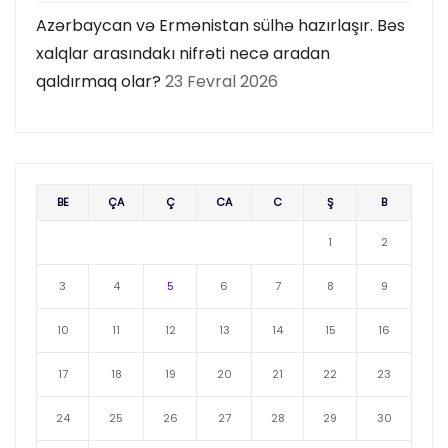
Azərbaycan və Ermənistan sülhə hazırlaşır. Bəs
xalqlar arasındakı nifrəti necə aradan
qaldırmaq olar?
23 Fevral 2026
BE
ÇA
Ç
CA
C
Ş
B
1
2
3
4
5
6
7
8
9
10
11
12
13
14
15
16
17
18
19
20
21
22
23
24
25
26
27
28
29
30