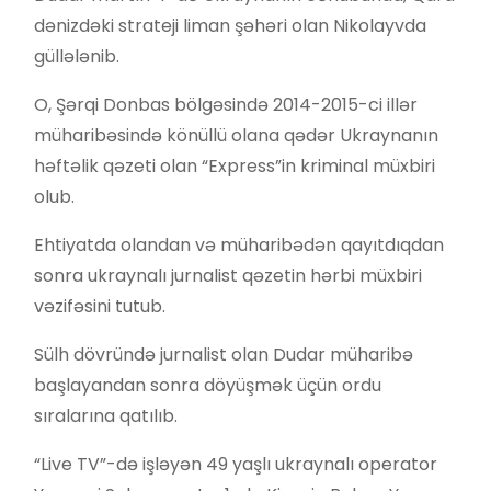
dənizdəki strateji liman şəhəri olan Nikolayvda
güllələnib.
O, Şərqi Donbas bölgəsində 2014-2015-ci illər
müharibəsində könüllü olana qədər Ukraynanın
həftəlik qəzeti olan “Express”in kriminal müxbiri
olub.
Ehtiyatda olandan və müharibədən qayıtdıqdan
sonra ukraynalı jurnalist qəzetin hərbi müxbiri
vəzifəsini tutub.
Sülh dövründə jurnalist olan Dudar müharibə
başlayandan sonra döyüşmək üçün ordu
sıralarına qatılıb.
“Live TV”-də işləyən 49 yaşlı ukraynalı operator