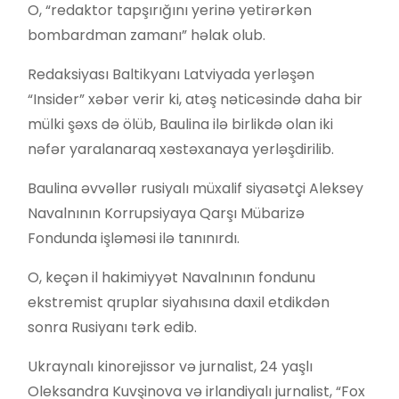
O, “redaktor tapşırığını yerinə yetirərkən
bombardman zamanı” həlak olub.
Redaksiyası Baltikyanı Latviyada yerləşən
“Insider” xəbər verir ki, atəş nəticəsində daha bir
mülki şəxs də ölüb, Baulina ilə birlikdə olan iki
nəfər yaralanaraq xəstəxanaya yerləşdirilib.
Baulina əvvəllər rusiyalı müxalif siyasətçi Aleksey
Navalnının Korrupsiyaya Qarşı Mübarizə
Fondunda işləməsi ilə tanınırdı.
O, keçən il hakimiyyət Navalnının fondunu
ekstremist qruplar siyahısına daxil etdikdən
sonra Rusiyanı tərk edib.
Ukraynalı kinorejissor və jurnalist, 24 yaşlı
Oleksandra Kuvşinova və irlandiyalı jurnalist, “Fox