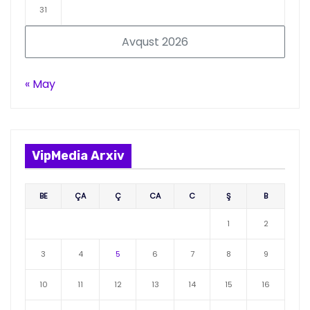
31
Avqust 2026
« May
VipMedia Arxiv
BE
ÇA
Ç
CA
C
Ş
B
1
2
3
4
5
6
7
8
9
10
11
12
13
14
15
16