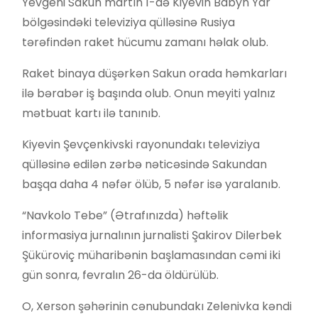
Yevgeni Sakun martın 1-də Kiyevin Babyn Yar
bölgəsindəki televiziya qülləsinə Rusiya
tərəfindən raket hücumu zamanı həlak olub.
Raket binaya düşərkən Sakun orada həmkarları
ilə bərabər iş başında olub. Onun meyiti yalnız
mətbuat kartı ilə tanınıb.
Kiyevin Şevçenkivski rayonundakı televiziya
qülləsinə edilən zərbə nəticəsində Sakundan
başqa daha 4 nəfər ölüb, 5 nəfər isə yaralanıb.
“Navkolo Tebe” (Ətrafınızda) həftəlik
informasiya jurnalının jurnalisti Şakirov Dilerbek
Şüküroviç müharibənin başlamasından cəmi iki
gün sonra, fevralın 26-da öldürülüb.
O, Xerson şəhərinin cənubundakı Zelenivka kəndi