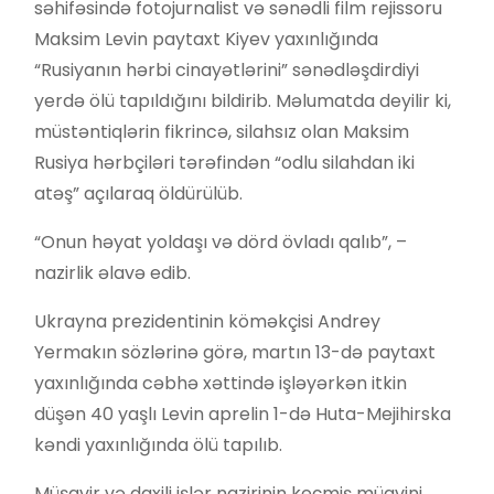
səhifəsində fotojurnalist və sənədli film rejissoru
Maksim Levin paytaxt Kiyev yaxınlığında
“Rusiyanın hərbi cinayətlərini” sənədləşdirdiyi
yerdə ölü tapıldığını bildirib. Məlumatda deyilir ki,
müstəntiqlərin fikrincə, silahsız olan Maksim
Rusiya hərbçiləri tərəfindən “odlu silahdan iki
atəş” açılaraq öldürülüb.
“Onun həyat yoldaşı və dörd övladı qalıb”, –
nazirlik əlavə edib.
Ukrayna prezidentinin köməkçisi Andrey
Yermakın sözlərinə görə, martın 13-də paytaxt
yaxınlığında cəbhə xəttində işləyərkən itkin
düşən 40 yaşlı Levin aprelin 1-də Huta-Mejihirska
kəndi yaxınlığında ölü tapılıb.
Müşavir və daxili işlər nazirinin keçmiş müavini