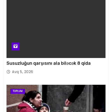
Susuzluğun qarşısını ala biləcək 8 qida
Avq 5, 2026
TOPLUM