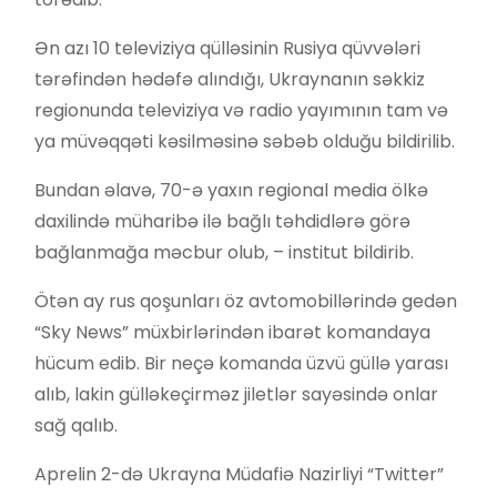
Ən azı 10 televiziya qülləsinin Rusiya qüvvələri
tərəfindən hədəfə alındığı, Ukraynanın səkkiz
regionunda televiziya və radio yayımının tam və
ya müvəqqəti kəsilməsinə səbəb olduğu bildirilib.
Bundan əlavə, 70-ə yaxın regional media ölkə
daxilində müharibə ilə bağlı təhdidlərə görə
bağlanmağa məcbur olub, – institut bildirib.
Ötən ay rus qoşunları öz avtomobillərində gedən
“Sky News” müxbirlərindən ibarət komandaya
hücum edib. Bir neçə komanda üzvü güllə yarası
alıb, lakin gülləkeçirməz jiletlər sayəsində onlar
sağ qalıb.
Aprelin 2-də Ukrayna Müdafiə Nazirliyi “Twitter”