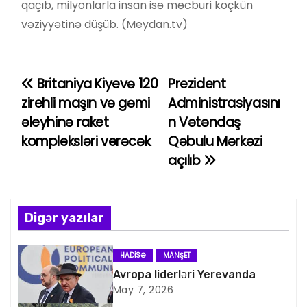
qaçıb, milyonlarla insan isə məcburi köçkün
vəziyyətinə düşüb. (Meydan.tv)
Britaniya Kiyevə 120
Prezident
Y
zirehli maşın və gəmi
Administrasiyasını
a
əleyhinə raket
n Vətəndaş
kompleksləri verəcək
Qəbulu Mərkəzi
z
açılıb
ı
n
Digər yazılar
a
v
HADISƏ
MANŞET
Avropa liderləri Yerevanda
i
May 7, 2026