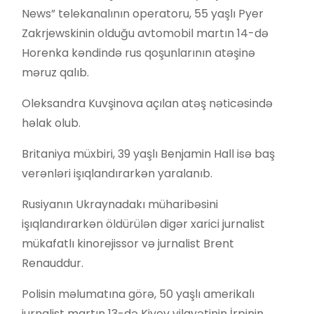
News” telekanalının operatoru, 55 yaşlı Pyer
Zakrjewskinin olduğu avtomobil martın 14-də
Horenka kəndində rus qoşunlarının atəşinə
məruz qalıb.
Oleksandra Kuvşinova açılan atəş nəticəsində
həlak olub.
Britaniya müxbiri, 39 yaşlı Benjamin Hall isə baş
verənləri işıqlandırarkən yaralanıb.
Rusiyanın Ukraynadakı müharibəsini
işıqlandırarkən öldürülən digər xarici jurnalist
mükafatlı kinorejissor və jurnalist Brent
Renauddur.
Polisin məlumatına görə, 50 yaşlı amerikalı
jurnalist martın 13-də Kiyev vilayətinin İrpinin