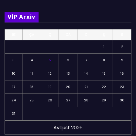
l
m
VİP Arxiv
ə
l
BE
ÇA
Ç
CA
C
Ş
B
ə
r
1
2
3
4
5
6
7
8
9
10
11
12
13
14
15
16
17
18
19
20
21
22
23
24
25
26
27
28
29
30
31
Avqust 2026