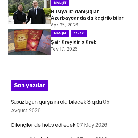
q
MANŞET
Rusiya ilə danışıqlar
a
Azərbaycanda da keçirilə bilər
Apr 25, 2026
s
MANŞET
YAZAR
i
Şair ürəyidir o ürək
Fev 17, 2026
y
a
s
Son yazılar
ı
Susuzluğun qarşısını ala biləcək 8 qida
05
Avqust 2026
Dilənçilər də həbs ediləcək
07 May 2026