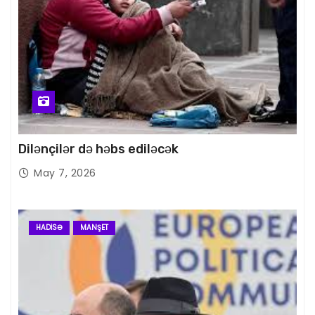
Dilənçilər də həbs ediləcək
May 7, 2026
HADISƏ
MANŞET