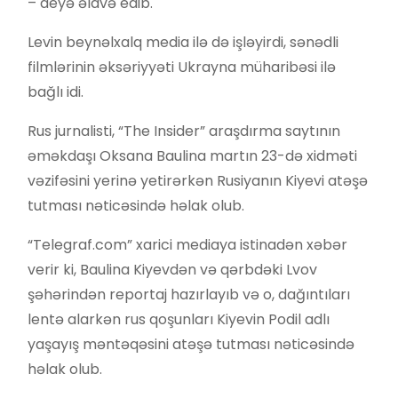
– deyə əlavə edib.
Levin beynəlxalq media ilə də işləyirdi, sənədli
filmlərinin əksəriyyəti Ukrayna müharibəsi ilə
bağlı idi.
Rus jurnalisti, “The Insider” araşdırma saytının
əməkdaşı Oksana Baulina martın 23-də xidməti
vəzifəsini yerinə yetirərkən Rusiyanın Kiyevi atəşə
tutması nəticəsində həlak olub.
“Telegraf.com” xarici mediaya istinadən xəbər
verir ki, Baulina Kiyevdən və qərbdəki Lvov
şəhərindən reportaj hazırlayıb və o, dağıntıları
lentə alarkən rus qoşunları Kiyevin Podil adlı
yaşayış məntəqəsini atəşə tutması nəticəsində
həlak olub.