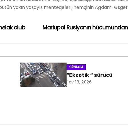
ər bütün yaxın yaşayış məntəqələri, həmçinin Ağdam-Əsgər
həlak olub
Mariupol Rusiyanın hücumunda
GÜNDƏM
“Ekzotik “ sürücü
Fev 18, 2026