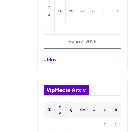
2
25
26
27
28
29
30
4
31
Avqust 2026
« May
VipMedia Arxiv
Ç
BE
Ç
CA
C
Ş
B
A
1
2