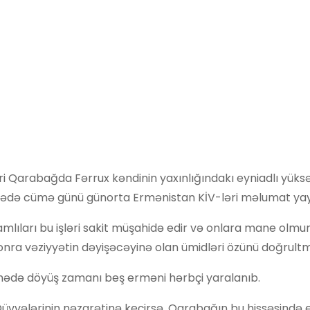
 Qarabağda Fərrux kəndinin yaxınlığındakı eyniadlı yüksə
barədə cümə günü günorta Ermənistan KİV-ləri məlumat yay
mlıları bu işləri sakit müşahidə edir və onlara mane olmur
nra vəziyyətin dəyişəcəyinə olan ümidləri özünü doğrult
sahədə döyüş zamanı beş erməni hərbçi yaralanıb.
ı Qüvvələrinin nəzarətinə keçirsə, Qarabağın bu hissəsində