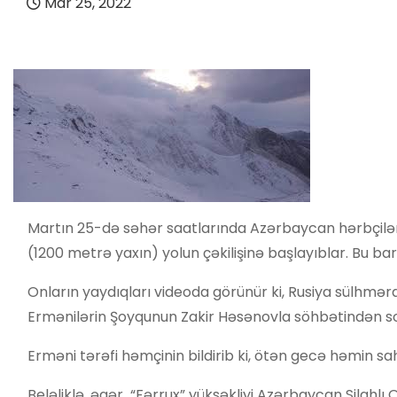
Mar 25, 2022
Martın 25-də səhər saatlarında Azərbaycan hərbçiləri
(1200 metrə yaxın) yolun çəkilişinə başlayıblar. Bu 
Onların yaydıqları videoda görünür ki, Rusiya sülhməra
Ermənilərin Şoyqunun Zakir Həsənovla söhbətindən so
Erməni tərəfi həmçinin bildirib ki, ötən gecə həmin 
Beləliklə, əgər “Fərrux” yüksəkliyi Azərbaycan Silahl