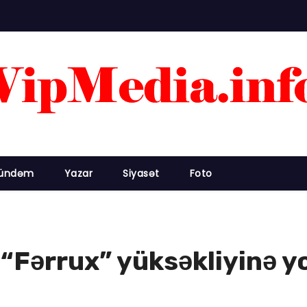
ündəm
Yazar
Siyasət
Foto
“Fərrux” yüksəkliyinə yo