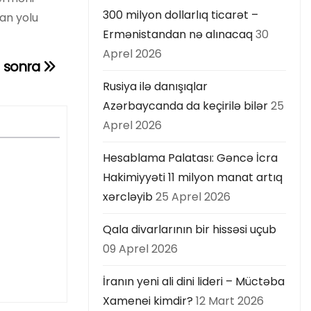
300 milyon dollarlıq ticarət –
an yolu
Ermənistandan nə alınacaq
30
Aprel 2026
n sonra
Rusiya ilə danışıqlar
Azərbaycanda da keçirilə bilər
25
Aprel 2026
Hesablama Palatası: Gəncə İcra
Hakimiyyəti 11 milyon manat artıq
xərcləyib
25 Aprel 2026
Qala divarlarının bir hissəsi uçub
09 Aprel 2026
İranın yeni ali dini lideri – Müctəba
Xamenei kimdir?
12 Mart 2026