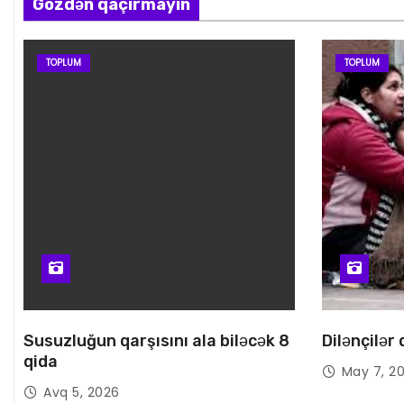
Gözdən qaçırmayın
TOPLUM
TOPLUM
Susuzluğun qarşısını ala biləcək 8
Dilənçilər
qida
May 7, 2
Avq 5, 2026