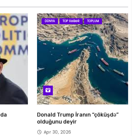
DÜNYA
TOP XƏBƏR
TOPLUM
nda
Donald Trump İranın “çöküşdə”
olduğunu deyir
Apr 30, 2026