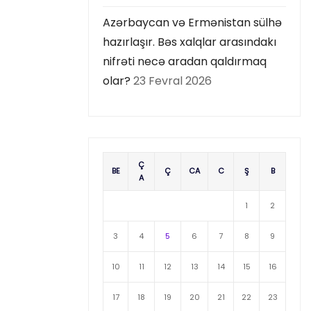
Azərbaycan və Ermənistan sülhə
hazırlaşır. Bəs xalqlar arasındakı
nifrəti necə aradan qaldırmaq
olar?
23 Fevral 2026
Ç
BE
Ç
CA
C
Ş
B
A
1
2
3
4
5
6
7
8
9
10
11
12
13
14
15
16
17
18
19
20
21
22
23