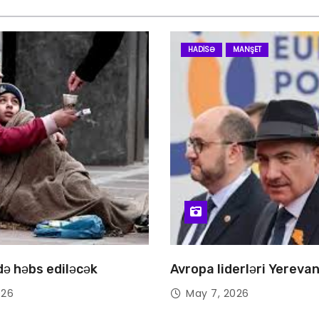
HADISƏ
MANŞET
 də həbs ediləcək
Avropa liderləri Yereva
026
May 7, 2026