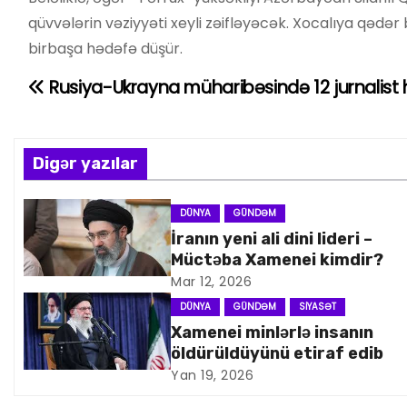
qüvvələrin vəziyyəti xeyli zəifləyəcək. Xocalıya qəd
birbaşa hədəfə düşür.
Rusiya-Ukrayna müharibəsində 12 jurnalist 
Y
a
z
Digər yazılar
ı
DÜNYA
GÜNDƏM
İranın yeni ali dini lideri –
n
Müctəba Xamenei kimdir?
a
Mar 12, 2026
DÜNYA
GÜNDƏM
SIYASƏT
v
Xamenei minlərlə insanın
öldürüldüyünü etiraf edib
i
Yan 19, 2026
q