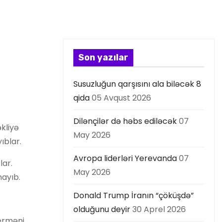
Son yazılar
Susuzluğun qarşısını ala biləcək 8
qida
05 Avqust 2026
Dilənçilər də həbs ediləcək
07
kliyə
May 2026
ıblar.
Avropa liderləri Yerevanda
07
lar.
May 2026
mayıb.
Donald Trump İranın “çöküşdə”
olduğunu deyir
30 Aprel 2026
 erməni