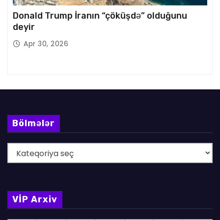
Donald Trump İranın “çöküşdə” olduğunu
deyir
Apr 30, 2026
Bölmələr
B
ö
l
m
VİP Arxiv
ə
l