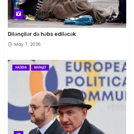
Dilənçilər də həbs ediləcək
May 7, 2026
HADISƏ
MANŞET