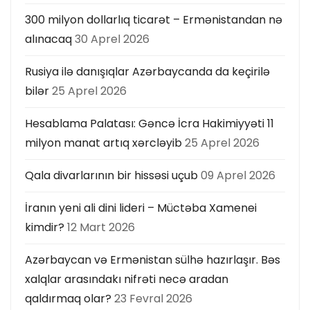
300 milyon dollarlıq ticarət – Ermənistandan nə
alınacaq
30 Aprel 2026
Rusiya ilə danışıqlar Azərbaycanda da keçirilə
bilər
25 Aprel 2026
Hesablama Palatası: Gəncə İcra Hakimiyyəti 11
milyon manat artıq xərcləyib
25 Aprel 2026
Qala divarlarının bir hissəsi uçub
09 Aprel 2026
İranın yeni ali dini lideri – Müctəba Xamenei
kimdir?
12 Mart 2026
Azərbaycan və Ermənistan sülhə hazırlaşır. Bəs
xalqlar arasındakı nifrəti necə aradan
qaldırmaq olar?
23 Fevral 2026