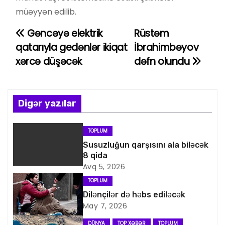
müəyyən edilib.
Gəncəyə elektrik
Rüstəm
Y
qatarıyla gedənlər ikiqat
İbrahimbəyov
a
xərcə düşəcək
dəfn olundu
z
ı
Digər yazılar
n
TOPLUM
a
Susuzluğun qarşısını ala biləcək
8 qida
v
Avq 5, 2026
i
TOPLUM
Dilənçilər də həbs ediləcək
q
May 7, 2026
DÜNYA
TOP XƏBƏR
TOPLUM