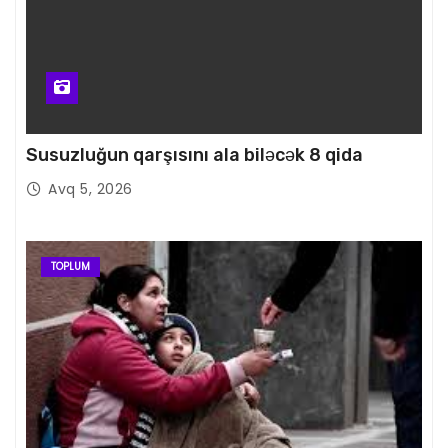
Susuzluğun qarşısını ala biləcək 8 qida
Avq 5, 2026
TOPLUM