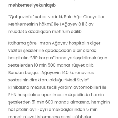
məhkəməsi yekunlaşıb.
“Qafqazinfo” xəbər verir ki, Bakı Ağır Cinayətlər
Məhkəməsinin hökmü ilə İ.Ağayev 8 il 3 ay
müddətə azadlıqdan məhrum edilib.
İttihama görə, İmran Ağayev hospitalın digər
vəzifəli şəxsləri ilə qabaqcadan əlbir olaraq
hospitalın “VİP korpus”larına yerləşdirilmək üçün
xəstələrdən 10 min 500 manat rüşvət alıb.
Bundan başqa, İ.Ağayevin 140 koronavirus
xəstəsinin direktoru olduğu “Medi Style”
klinikasına məxsus təcili yardım avtomobilləri ilə
FHN hospitalına aparılması müqabilində həmin
şəxslərdən 51 min 600 manatı almasına, həmçinin
hospitalın ayrı-ayrı əməkdaşlarından 5 min
manat rüşvət istəməsinə əsaslı şübhələr