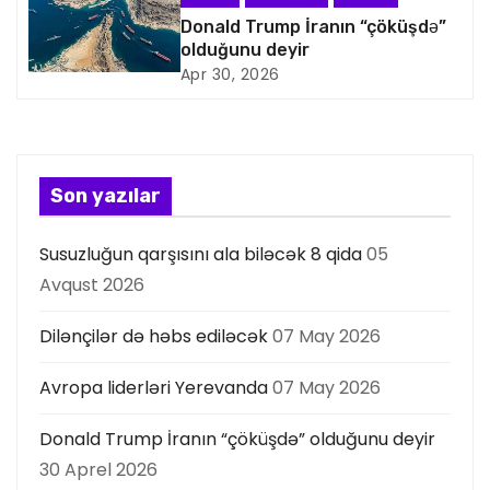
a
Donald Trump İranın “çöküşdə”
s
olduğunu deyir
Apr 30, 2026
i
y
a
Son yazılar
s
Susuzluğun qarşısını ala biləcək 8 qida
05
ı
Avqust 2026
Dilənçilər də həbs ediləcək
07 May 2026
Avropa liderləri Yerevanda
07 May 2026
Donald Trump İranın “çöküşdə” olduğunu deyir
30 Aprel 2026