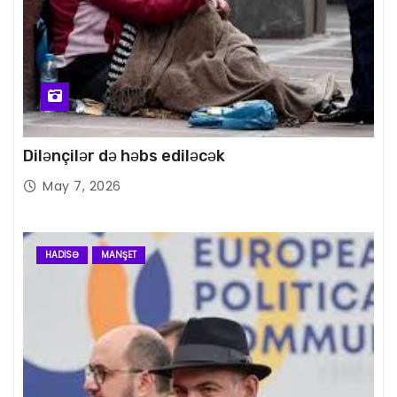
Dilənçilər də həbs ediləcək
May 7, 2026
HADISƏ
MANŞET