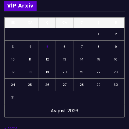
m
VİP Arxiv
ə
l
BE
ÇA
Ç
CA
C
Ş
B
ə
r
1
2
3
4
5
6
7
8
9
10
11
12
13
14
15
16
17
18
19
20
21
22
23
24
25
26
27
28
29
30
31
Avqust 2026
« May