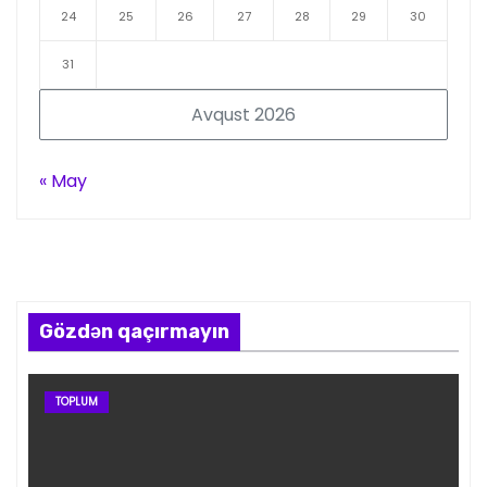
24
25
26
27
28
29
30
31
Avqust 2026
« May
Gözdən qaçırmayın
TOPLUM