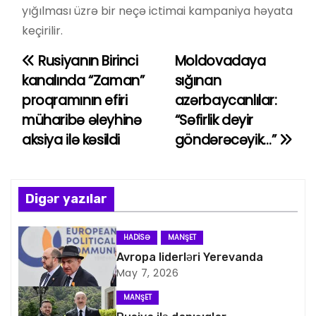
yığılması üzrə bir neçə ictimai kampaniya həyata
keçirilir.
Rusiyanın Birinci
Moldovadaya
Y
kanalında “Zaman”
sığınan
a
proqramının efiri
azərbaycanlılar:
müharibə əleyhinə
“Səfirlik deyir
z
aksiya ilə kəsildi
göndərəcəyik…”
ı
n
Digər yazılar
a
v
HADISƏ
MANŞET
Avropa liderləri Yerevanda
i
May 7, 2026
q
MANŞET