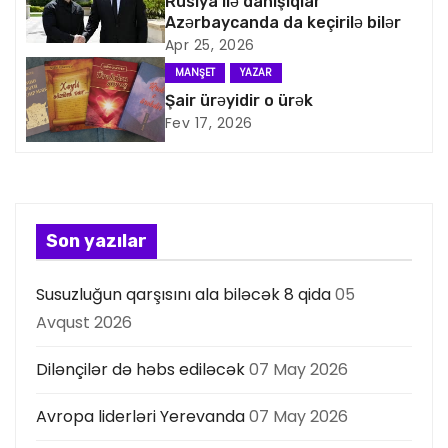
Rusiya ilə danışıqlar
a
Azərbaycanda da keçirilə bilər
Apr 25, 2026
s
MANŞET
YAZAR
i
Şair ürəyidir o ürək
Fev 17, 2026
y
a
s
Son yazılar
ı
Susuzluğun qarşısını ala biləcək 8 qida
05
Avqust 2026
Dilənçilər də həbs ediləcək
07 May 2026
Avropa liderləri Yerevanda
07 May 2026