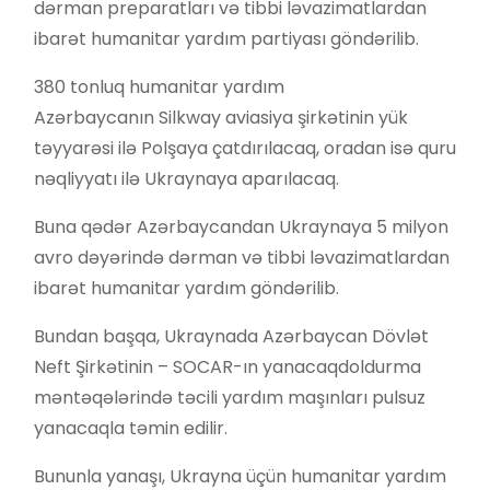
dərman preparatları və tibbi ləvazimatlardan
ibarət humanitar yardım partiyası göndərilib.
380 tonluq humanitar yardım
Azərbaycanın Silkway aviasiya şirkətinin yük
təyyarəsi ilə Polşaya çatdırılacaq, oradan isə quru
nəqliyyatı ilə Ukraynaya aparılacaq.
Buna qədər Azərbaycandan Ukraynaya 5 milyon
avro dəyərində dərman və tibbi ləvazimatlardan
ibarət humanitar yardım göndərilib.
Bundan başqa, Ukraynada Azərbaycan Dövlət
Neft Şirkətinin – SOCAR-ın yanacaqdoldurma
məntəqələrində təcili yardım maşınları pulsuz
yanacaqla təmin edilir.
Bununla yanaşı, Ukrayna üçün humanitar yardım