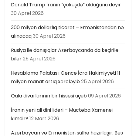
Donald Trump İranın “çöküşdə” olduğunu deyir
30 Aprel 2026
300 milyon dollarlıq ticarət – Ermənistandan nə
alınacaq
30 Aprel 2026
Rusiya ilə danışıqlar Azərbaycanda da keçirilə
bilər
25 Aprel 2026
Hesablama Palatası: Gəncə İcra Hakimiyyəti 11
milyon manat artıq xərcləyib
25 Aprel 2026
Qala divarlarının bir hissəsi uçub
09 Aprel 2026
İranın yeni ali dini lideri – Müctəba Xamenei
kimdir?
12 Mart 2026
Azərbaycan və Ermənistan sülhə hazırlaşır. Bəs