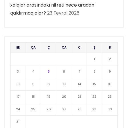
xalqlar arasındakı nifrəti necə aradan
qaldırmaq olar?
23 Fevral 2026
BE
ÇA
Ç
CA
C
Ş
B
1
2
3
4
5
6
7
8
9
10
11
12
13
14
15
16
17
18
19
20
21
22
23
24
25
26
27
28
29
30
31