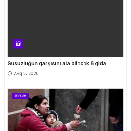
Susuzluğun qarşısını ala biləcək 8 qida
Avq 5, 2026
TOPLUM