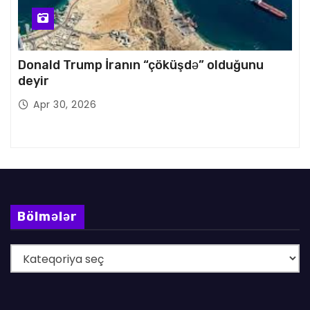
Donald Trump İranın “çöküşdə” olduğunu
deyir
Apr 30, 2026
Bölmələr
B
ö
l