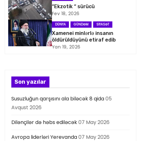
a
“Ekzotik “ sürücü
Fev 18, 2026
s
DÜNYA
GÜNDƏM
SIYASƏT
i
Xamenei minlərlə insanın
öldürüldüyünü etiraf edib
y
Yan 19, 2026
a
s
Son yazılar
ı
Susuzluğun qarşısını ala biləcək 8 qida
05
Avqust 2026
Dilənçilər də həbs ediləcək
07 May 2026
Avropa liderləri Yerevanda
07 May 2026