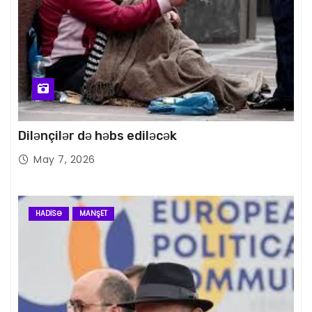
Dilənçilər də həbs ediləcək
May 7, 2026
HADISƏ
MANŞET