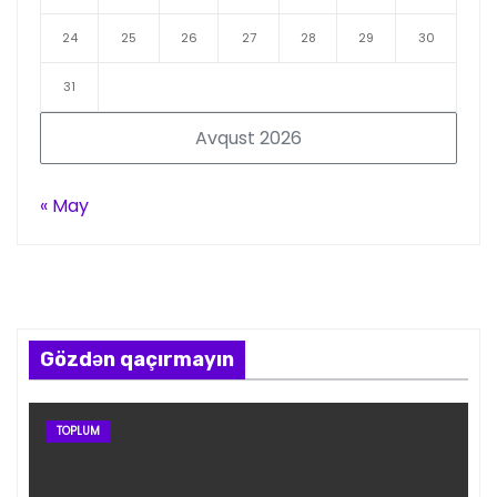
24
25
26
27
28
29
30
31
Avqust 2026
« May
Gözdən qaçırmayın
TOPLUM