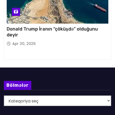
Donald Trump İranın “çöküşdə” olduğunu
deyir
Apr 30, 2026
Bölmələr
B
ö
l