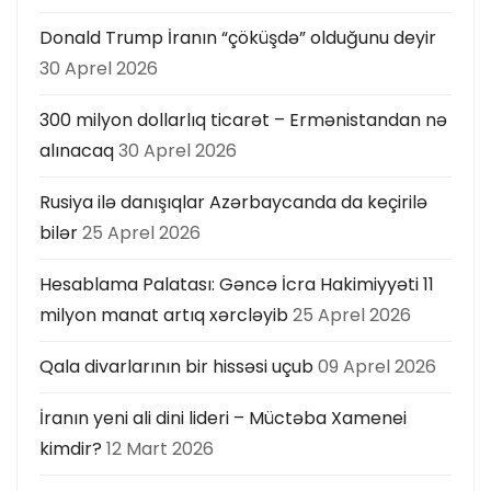
Donald Trump İranın “çöküşdə” olduğunu deyir
30 Aprel 2026
300 milyon dollarlıq ticarət – Ermənistandan nə
alınacaq
30 Aprel 2026
Rusiya ilə danışıqlar Azərbaycanda da keçirilə
bilər
25 Aprel 2026
Hesablama Palatası: Gəncə İcra Hakimiyyəti 11
milyon manat artıq xərcləyib
25 Aprel 2026
Qala divarlarının bir hissəsi uçub
09 Aprel 2026
İranın yeni ali dini lideri – Müctəba Xamenei
kimdir?
12 Mart 2026