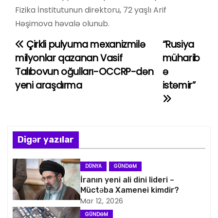
Fizika İnstitutunun direktoru, 72 yaşlı Arif
Həşimova həvalə olunub.
Çirkli pulyuma mexanizmilə
“Rusiya
Y
milyonlar qazanan Vasif
müharib
a
Talıbovun oğulları-OCCRP-dən
ə
yeni araşdırma
istəmir”
z
ı
n
Digər yazılar
a
v
DÜNYA
GÜNDƏM
İranın yeni ali dini lideri –
i
Müctəba Xamenei kimdir?
Mar 12, 2026
q
GÜNDƏM