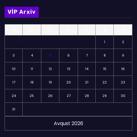
m
VİP Arxiv
ə
l
BE
ÇA
Ç
CA
C
Ş
B
ə
r
1
2
3
4
5
6
7
8
9
10
11
12
13
14
15
16
17
18
19
20
21
22
23
24
25
26
27
28
29
30
31
Avqust 2026