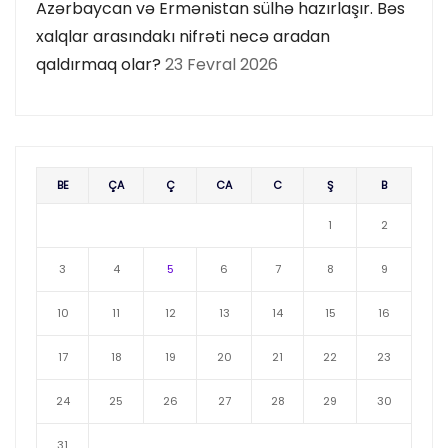
Azərbaycan və Ermənistan sülhə hazırlaşır. Bəs
xalqlar arasındakı nifrəti necə aradan
qaldırmaq olar?
23 Fevral 2026
BE
ÇA
Ç
CA
C
Ş
B
1
2
3
4
5
6
7
8
9
10
11
12
13
14
15
16
17
18
19
20
21
22
23
24
25
26
27
28
29
30
31