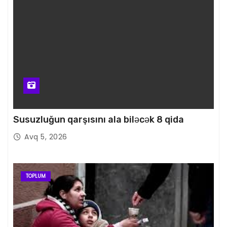
Susuzluğun qarşısını ala biləcək 8 qida
Avq 5, 2026
TOPLUM