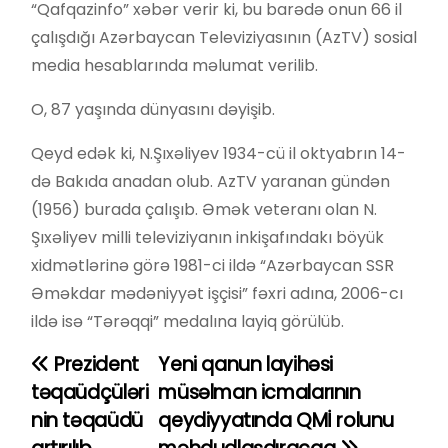
“Qafqazinfo” xəbər verir ki, bu barədə onun 66 il
çalışdığı Azərbaycan Televiziyasının (AzTV) sosial
media hesablarında məlumat verilib.
O, 87 yaşında dünyasını dəyişib.
Qeyd edək ki, N.Şıxəliyev 1934-cü il oktyabrın 14-
də Bakıda anadan olub. AzTV yaranan gündən
(1956) burada çalışıb. Əmək veteranı olan N.
Şıxəliyev milli televiziyanın inkişafındakı böyük
xidmətlərinə görə 1981-ci ildə “Azərbaycan SSR
Əməkdar mədəniyyət işçisi” fəxri adına, 2006-cı
ildə isə “Tərəqqi” medalına layiq görülüb.
Prezident
Yeni qanun layihəsi
Y
təqaüdçüləri
müsəlman icmalarının
a
nin təqaüdü
qeydiyyatında QMİ rolunu