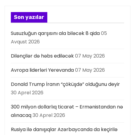
a
s
Son yazılar
ı
Susuzluğun qarşısını ala biləcək 8 qida
05
Avqust 2026
Dilənçilər də həbs ediləcək
07 May 2026
Avropa liderləri Yerevanda
07 May 2026
Donald Trump İranın “çöküşdə” olduğunu deyir
30 Aprel 2026
300 milyon dollarlıq ticarət – Ermənistandan nə
alınacaq
30 Aprel 2026
Rusiya ilə danışıqlar Azərbaycanda da keçirilə