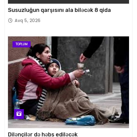
Susuzluğun qarşısını ala biləcək 8 qida
Avq 5, 2026
TOPLUM
Dilənçilər də həbs ediləcək