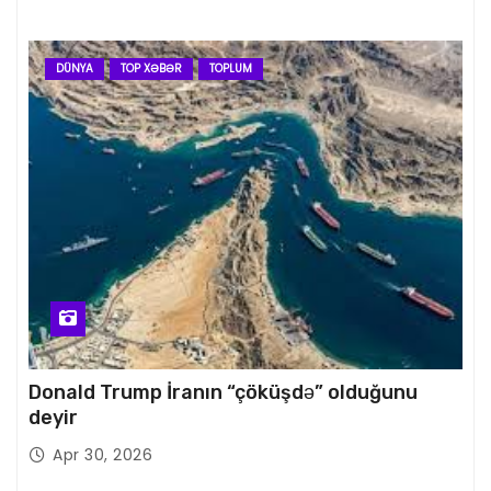
DÜNYA
TOP XƏBƏR
TOPLUM
Donald Trump İranın “çöküşdə” olduğunu
deyir
Apr 30, 2026