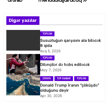
artırılıb
məhdudlaşdıracaq
z
ı
n
Digər yazılar
a
TOPLUM
v
Susuzluğun qarşısını ala biləcək
8 qida
i
Avq 5, 2026
TOPLUM
q
Dilənçilər də həbs ediləcək
May 7, 2026
a
DÜNYA
TOP XƏBƏR
TOPLUM
s
Donald Trump İranın “çöküşdə”
olduğunu deyir
i
Apr 30, 2026
y