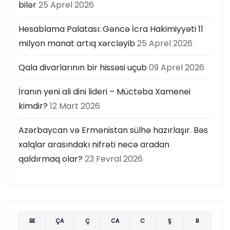
bilər
25 Aprel 2026
Hesablama Palatası: Gəncə İcra Hakimiyyəti 11
milyon manat artıq xərcləyib
25 Aprel 2026
Qala divarlarının bir hissəsi uçub
09 Aprel 2026
İranın yeni ali dini lideri – Müctəba Xamenei
kimdir?
12 Mart 2026
Azərbaycan və Ermənistan sülhə hazırlaşır. Bəs
xalqlar arasındakı nifrəti necə aradan
qaldırmaq olar?
23 Fevral 2026
BE
ÇA
Ç
CA
C
Ş
B