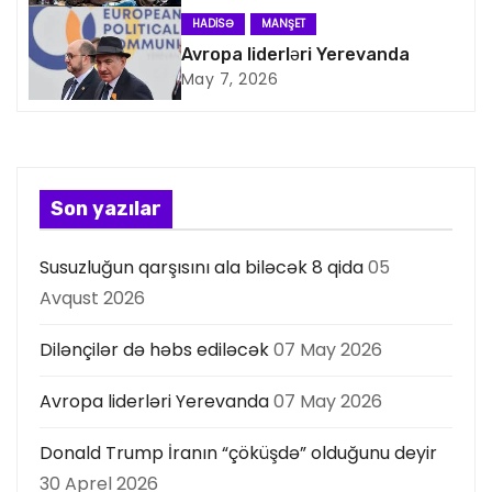
a
HADISƏ
MANŞET
s
Avropa liderləri Yerevanda
May 7, 2026
i
y
a
Son yazılar
s
Susuzluğun qarşısını ala biləcək 8 qida
05
ı
Avqust 2026
Dilənçilər də həbs ediləcək
07 May 2026
Avropa liderləri Yerevanda
07 May 2026
Donald Trump İranın “çöküşdə” olduğunu deyir
30 Aprel 2026