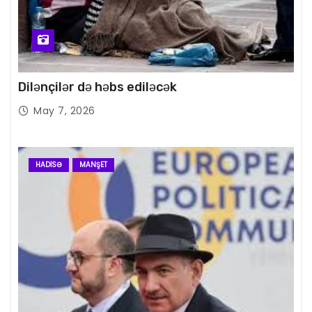
Dilənçilər də həbs ediləcək
May 7, 2026
HADISƏ
MANŞET