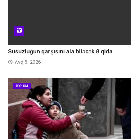
Susuzluğun qarşısını ala biləcək 8 qida
Avq 5, 2026
TOPLUM