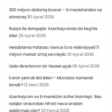
300 milyon dollarlıq ticarət – Ermənistandan nə
alınacaq
30 Aprel 2026
Rusiya ilə danışıqlar Azərbaycanda da keçirilə
bilər
25 Aprel 2026
Hesablama Palatası: Gəncə İcra Hakimiyyəti 11
milyon manat artıq xərcləyib
25 Aprel 2026
Qala divarlarının bir hissəsi uçub
09 Aprel 2026
İranın yeni ali dini lideri – Müctəba Xamenei
kimdir?
12 Mart 2026
Azərbaycan və Ermənistan sülhə hazırlaşır. Bəs
xalqlar arasındakı nifrəti necə aradan
qaldırmaq olar?
23 Fevral 2026