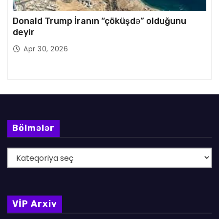
Donald Trump İranın “çöküşdə” olduğunu
deyir
Apr 30, 2026
Bölmələr
B
ö
l
m
VİP Arxiv
ə