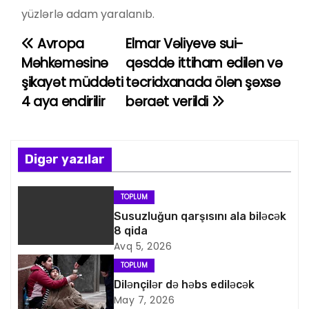
yüzlərlə adam yaralanıb.
Avropa
Elmar Vəliyevə sui-
Y
Məhkəməsinə
qəsddə ittiham edilən və
a
şikayət müddəti
təcridxanada ölən şəxsə
4 aya endirilir
bəraət verildi
z
ı
n
Digər yazılar
a
TOPLUM
v
Susuzluğun qarşısını ala biləcək
8 qida
i
Avq 5, 2026
TOPLUM
q
Dilənçilər də həbs ediləcək
May 7, 2026