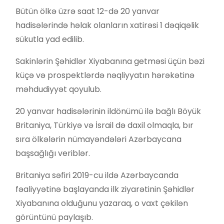
Bütün ölkə üzrə saat 12-də 20 yanvar
hadisələrində həlak olanların xatirəsi 1 dəqiqəlik
sükutla yad edilib.
Sakinlərin Şəhidlər Xiyabanına getməsi üçün bəzi
küçə və prospektlərdə nəqliyyatın hərəkətinə
məhdudiyyət qoyulub.
20 yanvar hadisələrinin ildönümü ilə bağlı Böyük
Britaniya, Türkiyə və İsrail də daxil olmaqla, bır
sıra ölkələrin nümayəndələri Azərbaycana
başsağlığı veriblər.
Britaniya səfiri 2019-cu ildə Azərbaycanda
fəaliyyətinə başlayanda ilk ziyarətinin Şəhidlər
Xiyabanına olduğunu yazaraq, o vaxt çəkilən
görüntünü paylaşıb.