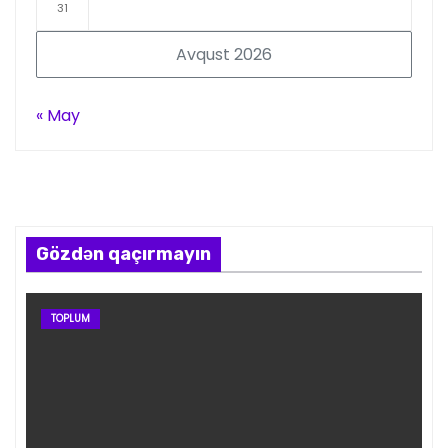
31
Avqust 2026
« May
Gözdən qaçırmayın
TOPLUM