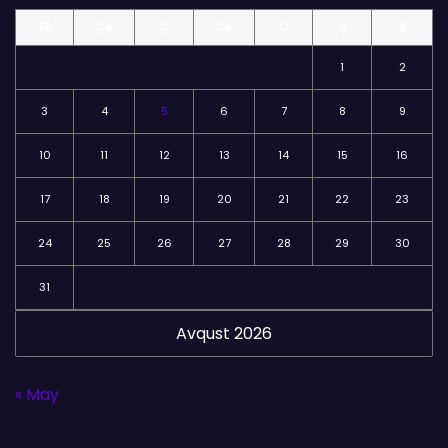
l
BE
ÇA
Ç
CA
C
Ş
B
ə
r
1
2
3
4
5
6
7
8
9
10
11
12
13
14
15
16
17
18
19
20
21
22
23
24
25
26
27
28
29
30
31
Avqust 2026
« May