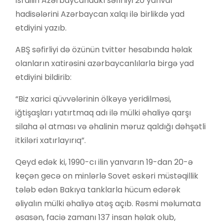
İsrailin Azərbaycandakı səfirliyi 20 yanvar
hadisələrini Azərbaycan xalqı ilə birlikdə yad
etdiyini yazıb.
ABŞ səfirliyi də özünün tvitter hesabında həlak
olanların xatirəsini azərbaycanlılarla birgə yad
etdiyini bildirib:
“Biz xarici qüvvələrinin ölkəyə yeridilməsi,
iğtişaşları yatırtmaq adı ilə mülki əhaliyə qarşı
silaha əl atması və əhalinin məruz qaldığı dəhşətli
itkiləri xatırlayırıq”.
Qeyd edək ki, 1990-cı ilin yanvarın 19-dan 20-ə
keçən gecə on minlərlə Sovet əskəri müstəqillik
tələb edən Bakıya tanklarla hücum edərək
əliyalın mülki əhaliyə atəş açıb. Rəsmi məlumata
əsasən, faciə zamanı 137 insan həlak olub,