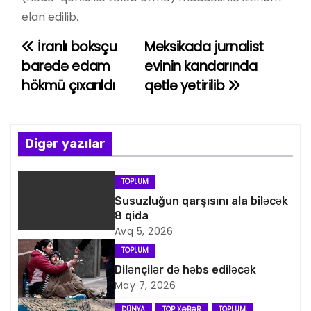
elan edilib.
İranlı boksçu
Meksikada jurnalist
Y
barədə edam
evinin kandarında
a
hökmü çıxarıldı
qətlə yetirilib
z
ı
Digər yazılar
n
TOPLUM
a
Susuzluğun qarşısını ala biləcək
8 qida
v
Avq 5, 2026
i
TOPLUM
Dilənçilər də həbs ediləcək
q
May 7, 2026
DÜNYA
TOP XƏBƏR
TOPLUM