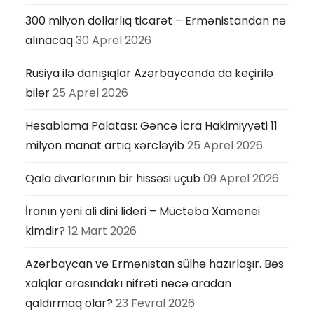
300 milyon dollarlıq ticarət – Ermənistandan nə
alınacaq
30 Aprel 2026
Rusiya ilə danışıqlar Azərbaycanda da keçirilə
bilər
25 Aprel 2026
Hesablama Palatası: Gəncə İcra Hakimiyyəti 11
milyon manat artıq xərcləyib
25 Aprel 2026
Qala divarlarının bir hissəsi uçub
09 Aprel 2026
İranın yeni ali dini lideri – Müctəba Xamenei
kimdir?
12 Mart 2026
Azərbaycan və Ermənistan sülhə hazırlaşır. Bəs
xalqlar arasındakı nifrəti necə aradan
qaldırmaq olar?
23 Fevral 2026