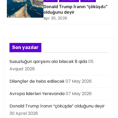
a
Donald Trump İranın “çöküşdə”
s
olduğunu deyir
Apr 30, 2026
i
y
a
Son yazılar
s
Susuzluğun qarşısını ala biləcək 8 qida
05
ı
Avqust 2026
Dilənçilər də həbs ediləcək
07 May 2026
Avropa liderləri Yerevanda
07 May 2026
Donald Trump İranın “çöküşdə” olduğunu deyir
30 Aprel 2026