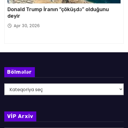
Donald Trump İranın “çöküşdə” olduğunu
deyir
Apr 30, 2026
Bölmələr
B
ö
l
m
VİP Arxiv
ə
l