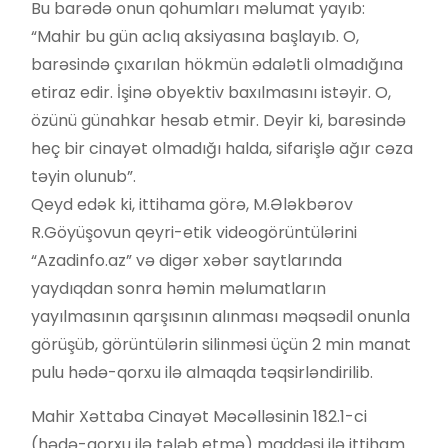
Bu barədə onun qohumları məlumat yayıb:
“Mahir bu gün aclıq aksiyasına başlayıb. O,
barəsində çıxarılan hökmün ədalətli olmadığına
etiraz edir. İşinə obyektiv baxılmasını istəyir. O,
özünü günahkar hesab etmir. Deyir ki, barəsində
heç bir cinayət olmadığı halda, sifarişlə ağır cəza
təyin olunub”.
Qeyd edək ki, ittihama görə, M.Ələkbərov
R.Göyüşovun qeyri-etik videogörüntülərini
“Azadinfo.az” və digər xəbər saytlarında
yaydıqdan sonra həmin məlumatların
yayılmasının qarşısının alınması məqsədil onunla
görüşüb, görüntülərin silinməsi üçün 2 min manat
pulu hədə-qorxu ilə almaqda təqsirləndirilib.
Mahir Xəttaba Cinayət Məcəlləsinin 182.1-ci
(hədə-qorxu ilə tələb etmə) maddəsi ilə ittiham