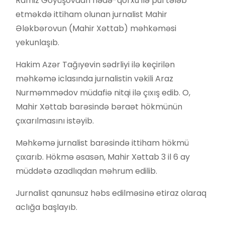
Ramiz Göyüşovdan hədə-qorxu ilə pul tələb
etməkdə ittiham olunan jurnalist Mahir
Ələkbərovun (Mahir Xəttab) məhkəməsi
yekunlaşıb.
Hakim Azər Tağıyevin sədrliyi ilə keçirilən
məhkəmə iclasında jurnalistin vəkili Araz
Nurməmmədov müdafiə nitqi ilə çıxış edib. O,
Mahir Xəttab barəsində bəraət hökmünün
çıxarılmasını istəyib.
Məhkəmə jurnalist barəsində ittiham hökmü
çıxarıb. Hökmə əsasən, Mahir Xəttab 3 il 6 ay
müddətə azadlıqdan məhrum edilib.
Jurnalist qanunsuz həbs edilməsinə etiraz olaraq
aclığa başlayıb.