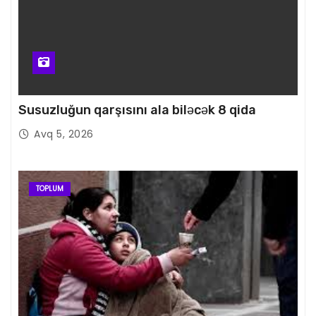
Susuzluğun qarşısını ala biləcək 8 qida
Avq 5, 2026
TOPLUM