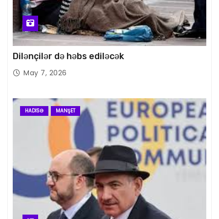
Dilənçilər də həbs ediləcək
May 7, 2026
HADISƏ
MANŞET