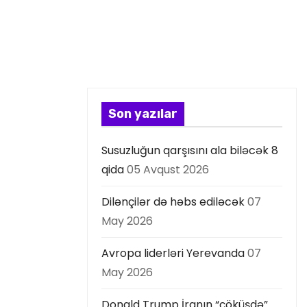
Son yazılar
Susuzluğun qarşısını ala biləcək 8
qida
05 Avqust 2026
Dilənçilər də həbs ediləcək
07
May 2026
Avropa liderləri Yerevanda
07
May 2026
Donald Trump İranın “çöküşdə”