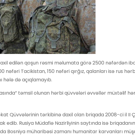
daxil edilən qoşun rəsmi məlumata görə 2500 nəfərdən iba
nəfəri Tacikistan, 150 nəfəri qırğız, qalanları isə rus hərb
ını hələ də açıqlamayıb.
asında” təmsil olunan hərbi qüvvələri əvvəllər müxtəlif hə
at Qüvvələrinin tərkibinə daxil olan briqada 2008-ci il II
 edib. Rusiya Müdafiə Nazirliyinin saytında isə briqadanı
Briqada Bosniya müharibəsi zamanı humanitar karvanları müşa