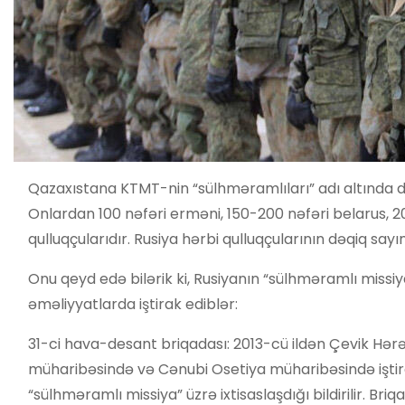
Qazaxıstana KTMT-nin “sülhməramlıları” adı altında 
Onlardan 100 nəfəri erməni, 150-200 nəfəri belarus, 200 
qulluqçularıdır. Rusiya hərbi qulluqçularının dəqiq say
Onu qeyd edə bilərik ki, Rusiyanın “sülhməramlı missiy
əməliyyatlarda iştirak ediblər:
31-ci hava-desant briqadası: 2013-cü ildən Çevik Hərək
müharibəsində və Cənubi Osetiya müharibəsində iştirak
“sülhməramlı missiya” üzrə ixtisaslaşdığı bildirilir. 