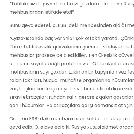
“Təhlükəsizlik qüvvələri etirazı gözdən salmaq və Ru
məhbuslardan istifadə etdi”.
Bunu qeyd edərək o, FSB-dəki mənbəsindən aldığı mə
“Qazaxıstanda baş verənlər şok effekti yaratdı. Çünki 
Etiraz təhlükəsizlik qüvvələrinin gücünü üstələyəndə h
məhbuslar prosesə cəlb edildilər. Təhlükəsizlik qüvvə
ölənlərin sayı ilə bağlı problem var. Öldürülənlər ara
məhbusların sayı çoxdur. Lakin onlar tapşırılan vəzifə
talan faktıları, hüquq-mühafizə orqanlarına hücumlar,
var, başları kəsilmiş meyitlər və bunu əks etdirən video
sıravi etirazçıları ruhdan salır, qərarsız qalan qazaxl
qanlı hücumları və etirazçılara qarşı aamansız atəşin a
Oseçkin FSB-dəki mənbənin son iki ildə ona dəqiq m
qeyd edib. O, əlavə edib ki, Rusiya xüsusi xidmət orqa