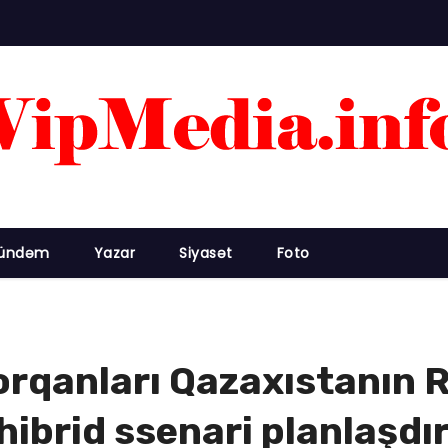
ündəm
Yazar
Siyasət
Foto
orqanları Qazaxıstanın R
ibrid ssenari planlaşdır