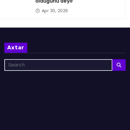
olduğunu deyir
Apr 30, 2026
Axtar