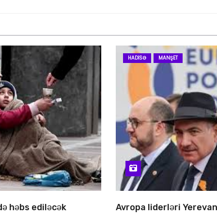
HADISƏ
MANŞET
 də həbs ediləcək
Avropa liderləri Yereva