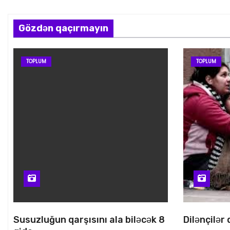
s
Gözdən qaçırmayın
i
y
TOPLUM
TOPLUM
a
s
ı
Susuzluğun qarşısını ala biləcək 8
Dilənçilər