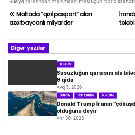
Rusiya tərəfindən mənimsənilməsi üçün hibrid ssenarin
Maltada “qızıl pasport” alan
İranda
Y
azərbaycanlı milyarder
tələbi
a
z
Digər yazılar
ı
n
TOPLUM
Susuzluğun qarşısını ala bilə
a
8 qida
Avq 5, 2026
v
DÜNYA
TOP XƏBƏR
TOPLUM
i
Donald Trump İranın “çöküş
olduğunu deyir
q
Apr 30, 2026
a