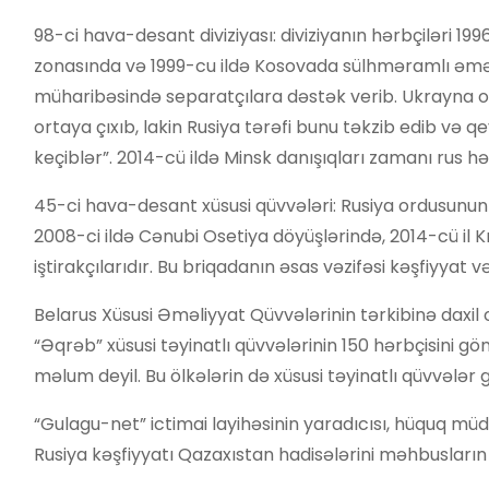
98-ci hava-desant diviziyası: diviziyanın hərbçiləri 1
zonasında və 1999-cu ildə Kosovada sülhməramlı əməliy
müharibəsində separatçılara dəstək verib. Ukrayna ord
ortaya çıxıb, lakin Rusiya tərəfi bunu təkzib edib və q
keçiblər”. 2014-cü ildə Minsk danışıqları zamanı rus hə
45-ci hava-desant xüsusi qüvvələri: Rusiya ordusunun ə
2008-ci ildə Cənubi Osetiya döyüşlərində, 2014-cü il Kr
iştirakçılarıdır. Bu briqadanın əsas vəzifəsi kəşfiyyat 
Belarus Xüsusi Əməliyyat Qüvvələrinin tərkibinə daxil 
“Əqrəb” xüsusi təyinatlı qüvvələrinin 150 hərbçisini g
məlum deyil. Bu ölkələrin də xüsusi təyinatlı qüvvələr g
“Gulagu-net” ictimai layihəsinin yaradıcısı, hüquq müd
Rusiya kəşfiyyatı Qazaxıstan hadisələrini məhbusların ə