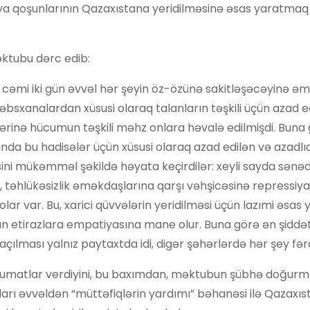
siya qoşunlarının Qazaxıstana yeridilməsinə əsas yaratmaq
ktubu dərc edib:
cəmi iki gün əvvəl hər şeyin öz-özünə sakitləşəcəyinə əmin
əbsxanalardan xüsusi olaraq talanların təşkili üçün azad e
lərinə hücumun təşkili məhz onlara həvalə edilmişdi. Buna
sında bu hadisələr üçün xüsusi olaraq azad edilən və azadl
sini mükəmməl şəkildə həyata keçirdilər: xeyli sayda sənəd
 təhlükəsizlik əməkdaşlarına qarşı vəhşicəsinə repressiya 
lar var. Bu, xarici qüvvələrin yeridilməsi üçün lazımi əsas 
arın etirazlara empatiyasına mane olur. Buna görə ən şiddətl
çılması yalnız paytaxtda idi, digər şəhərlərdə hər şey fərqli
əlumatlar verdiyini, bu baxımdan, məktubun şübhə doğurm
nları əvvəldən “müttəfiqlərin yardımı” bəhanəsi ilə Qazaxıs