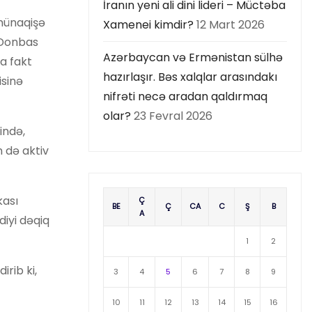
İranın yeni ali dini lideri – Müctəba
 münaqişə
Xamenei kimdir?
12 Mart 2026
i Donbas
Azərbaycan və Ermənistan sülhə
a fakt
hazırlaşır. Bəs xalqlar arasındakı
isinə
nifrəti necə aradan qaldırmaq
olar?
23 Fevral 2026
ində,
n də aktiv
kası
Ç
BE
Ç
CA
C
Ş
B
A
diyi dəqiq
1
2
rib ki,
3
4
5
6
7
8
9
10
11
12
13
14
15
16