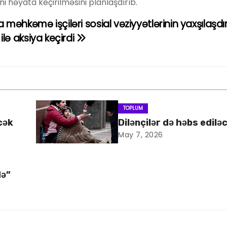
i həyata keçirilməsini planlaşdırıb.
 məhkəmə işçiləri sosial vəziyyətlərinin yaxşılaşdı
 ilə aksiya keçirdi
TOPLUM
cək
Dilənçilər də həbs edilə
May 7, 2026
də”