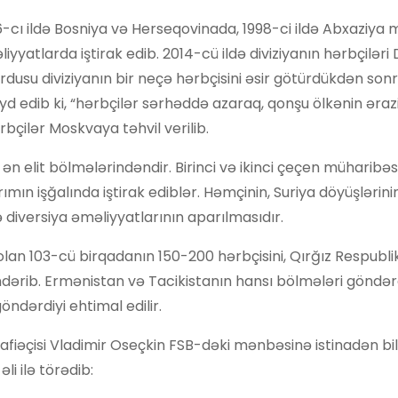
996-cı ildə Bosniya və Herseqovinada, 1998-ci ildə Abxaziya
yatlarda iştirak edib. 2014-cü ildə diviziyanın hərbçilər
usu diviziyanın bir neçə hərbçisini əsir götürdükdən sonr
eyd edib ki, “hərbçilər sərhəddə azaraq, qonşu ölkənin əraz
rbçilər Moskvaya təhvil verilib.
n elit bölmələrindəndir. Birinci və ikinci çeçen müharibəs
ımın işğalında iştirak ediblər. Həmçinin, Suriya döyüşlərini
və diversiya əməliyyatlarının aparılmasıdır.
olan 103-cü birqadanın 150-200 hərbçisini, Qırğız Respubli
öndərib. Ermənistan və Tacikistanın hansı bölmələri göndər
öndərdiyi ehtimal edilir.
afiəçisi Vladimir Oseçkin FSB-dəki mənbəsinə istinadən bildi
li ilə törədib: