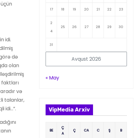
 üçün
17
18
19
20
21
22
23
2
25
26
27
28
29
30
4
 idi.
31
dilmiş
 görə də
Avqust 2026
ıqda olan
ləşdirilmiş
« May
faktları
yaradır və
i talanlar,
 idi…”.
VipMedia Arxiv
adığını
Ç
tanın
BE
Ç
CA
C
Ş
B
A