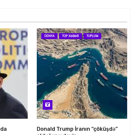
DÜNYA
TOP XƏBƏR
TOPLUM
nda
Donald Trump İranın “çöküşdə”