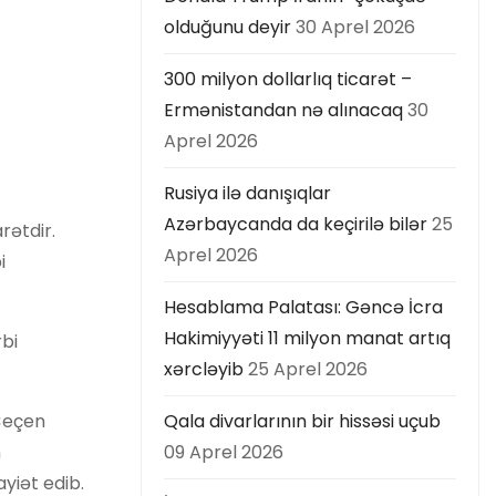
olduğunu deyir
30 Aprel 2026
300 milyon dollarlıq ticarət –
Ermənistandan nə alınacaq
30
Aprel 2026
Rusiya ilə danışıqlar
Azərbaycanda da keçirilə bilər
25
rətdir.
Aprel 2026
i
Hesablama Palatası: Gəncə İcra
Hakimiyyəti 11 milyon manat artıq
rbi
xərcləyib
25 Aprel 2026
 Çeçen
Qala divarlarının bir hissəsi uçub
n
09 Aprel 2026
yiət edib.