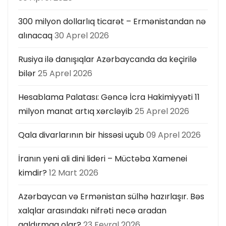
300 milyon dollarlıq ticarət – Ermənistandan nə
alınacaq
30 Aprel 2026
Rusiya ilə danışıqlar Azərbaycanda da keçirilə
bilər
25 Aprel 2026
Hesablama Palatası: Gəncə İcra Hakimiyyəti 11
milyon manat artıq xərcləyib
25 Aprel 2026
Qala divarlarının bir hissəsi uçub
09 Aprel 2026
İranın yeni ali dini lideri – Müctəba Xamenei
kimdir?
12 Mart 2026
Azərbaycan və Ermənistan sülhə hazırlaşır. Bəs
xalqlar arasındakı nifrəti necə aradan
qaldırmaq olar?
23 Fevral 2026