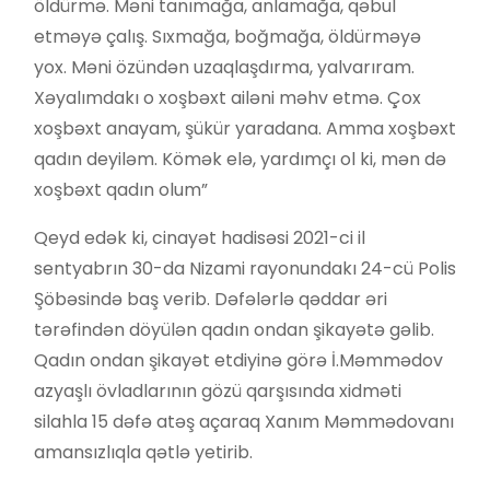
öldürmə. Məni tanımağa, anlamağa, qəbul
etməyə çalış. Sıxmağa, boğmağa, öldürməyə
yox. Məni özündən uzaqlaşdırma, yalvarıram.
Xəyalımdakı o xoşbəxt ailəni məhv etmə. Çox
xoşbəxt anayam, şükür yaradana. Amma xoşbəxt
qadın deyiləm. Kömək elə, yardımçı ol ki, mən də
xoşbəxt qadın olum”
Qeyd edək ki, cinayət hadisəsi 2021-ci il
sentyabrın 30-da Nizami rayonundakı 24-cü Polis
Şöbəsində baş verib. Dəfələrlə qəddar əri
tərəfindən döyülən qadın ondan şikayətə gəlib.
Qadın ondan şikayət etdiyinə görə İ.Məmmədov
azyaşlı övladlarının gözü qarşısında xidməti
silahla 15 dəfə atəş açaraq Xanım Məmmədovanı
amansızlıqla qətlə yetirib.