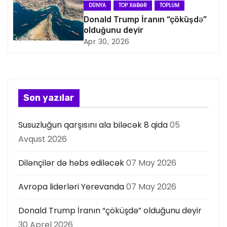
a
DÜNYA
TOP XƏBƏR
TOPLUM
Donald Trump İranın “çöküşdə”
s
olduğunu deyir
Apr 30, 2026
i
y
a
Son yazılar
s
Susuzluğun qarşısını ala biləcək 8 qida
05
ı
Avqust 2026
Dilənçilər də həbs ediləcək
07 May 2026
Avropa liderləri Yerevanda
07 May 2026
Donald Trump İranın “çöküşdə” olduğunu deyir
30 Aprel 2026