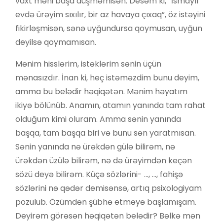
vaxt məni başa düşməmisən. Desəm ki, “İsmayıl
evdə ürəyim sıxılır, bir az havaya çıxaq”, öz istəyini
fikirləşmisən, sənə uyğundursa qoymusan, uyğun
deyilsə qoymamısan.
Mənim hisslərim, istəklərim sənin üçün
mənasızdır. İnan ki, heç istəməzdim bunu deyim,
amma bu belədir həqiqətən. Mənim həyatım
ikiyə bölünüb. Anamın, atamın yanında tam rahat
olduğum kimi oluram. Amma sənin yanında
başqa, tam başqa biri və bunu sən yaratmısan.
Sənin yanında nə ürəkdən gülə bilirəm, nə
ürəkdən üzülə bilirəm, nə də ürəyimdən keçən
sözü deyə bilirəm. Küçə sözlərini- …, …, fahişə
sözlərini nə qədər demisənsə, artıq psixologiyam
pozulub. Özümdən şübhə etməyə başlamışam.
Deyirəm görəsən həqiqətən belədir? Bəlkə mən