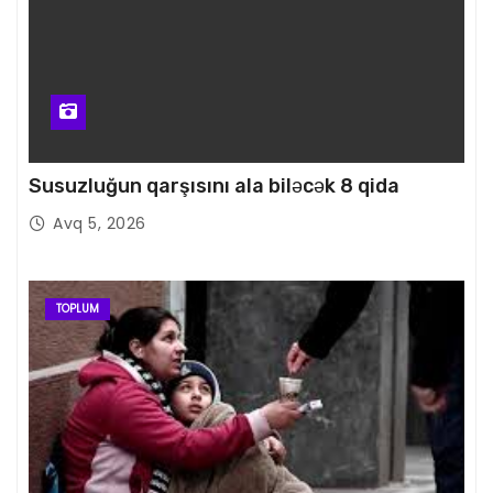
Susuzluğun qarşısını ala biləcək 8 qida
Avq 5, 2026
TOPLUM