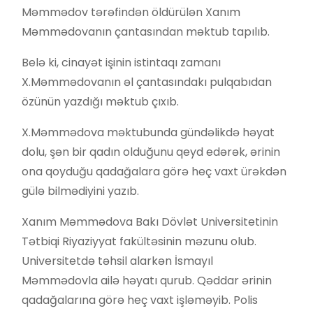
Məmmədov tərəfindən öldürülən Xanım
Məmmədovanın çantasından məktub tapılıb.
Belə ki, cinayət işinin istintaqı zamanı
X.Məmmədovanın əl çantasındakı pulqabıdan
özünün yazdığı məktub çıxıb.
X.Məmmədova məktubunda gündəlikdə həyat
dolu, şən bir qadın olduğunu qeyd edərək, ərinin
ona qoyduğu qadağalara görə heç vaxt ürəkdən
gülə bilmədiyini yazıb.
Xanım Məmmədova Bakı Dövlət Universitetinin
Tətbiqi Riyaziyyat fakültəsinin məzunu olub.
Universitetdə təhsil alarkən İsmayıl
Məmmədovla ailə həyatı qurub. Qəddar ərinin
qadağalarına görə heç vaxt işləməyib. Polis