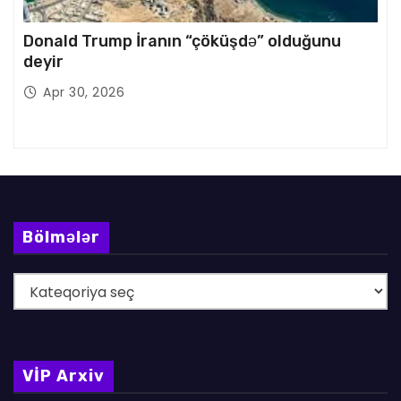
Donald Trump İranın “çöküşdə” olduğunu
deyir
Apr 30, 2026
Bölmələr
B
ö
l
m
VİP Arxiv
ə