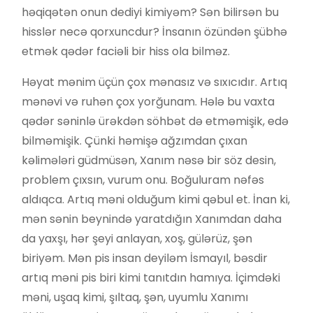
həqiqətən onun dediyi kimiyəm? Sən bilirsən bu
hisslər necə qorxuncdur? İnsanın özündən şübhə
etmək qədər faciəli bir hiss ola bilməz.
Həyat mənim üçün çox mənasız və sıxıcıdır. Artıq
mənəvi və ruhən çox yorğunam. Hələ bu vaxta
qədər səninlə ürəkdən söhbət də etməmişik, edə
bilməmişik. Çünki həmişə ağzımdan çıxan
kəlimələri güdmüsən, Xanım nəsə bir söz desin,
problem çıxsın, vurum onu. Boğuluram nəfəs
aldıqca. Artıq məni olduğum kimi qəbul et. İnan ki,
mən sənin beynində yaratdığın Xanımdan daha
da yaxşı, hər şeyi anlayan, xoş, gülərüz, şən
biriyəm. Mən pis insan deyiləm İsmayıl, bəsdir
artıq məni pis biri kimi tanıtdın hamıya. İçimdəki
məni, uşaq kimi, şıltaq, şən, uyumlu Xanımı