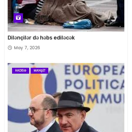
Dilənçilər də həbs ediləcək
May 7, 2026
HADISƏ
MANŞET