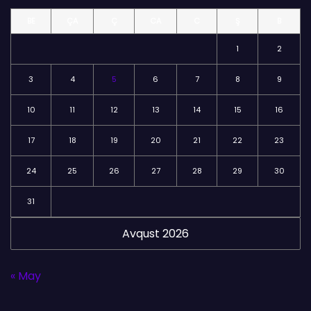
l
BE
ÇA
Ç
CA
C
Ş
B
ə
r
1
2
3
4
5
6
7
8
9
10
11
12
13
14
15
16
17
18
19
20
21
22
23
24
25
26
27
28
29
30
31
Avqust 2026
« May