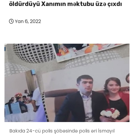
öldürdüyü Xanımın məktubu üzə çıxdı
Yan 6, 2022
Bakıda 24-cü polis şöbəsində polis əri İsmayıl