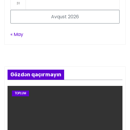
31
Avqust 2026
« May
Gözdən qaçırmayın
TOPLUM