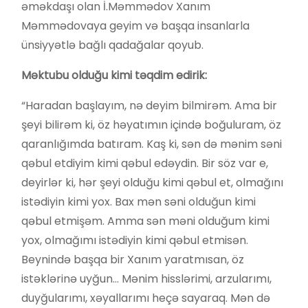
əməkdaşı olan İ.Məmmədov Xanım
Məmmədovaya geyim və başqa insanlarla
ünsiyyətlə bağlı qadağalar qoyub.
Məktubu olduğu kimi təqdim edirik:
“Haradan başlayım, nə deyim bilmirəm. Ama bir
şeyi bilirəm ki, öz həyatımın içində boğuluram, öz
qaranlığımda batıram. Kaş ki, sən də mənim səni
qəbul etdiyim kimi qəbul edəydin. Bir söz var e,
deyirlər ki, hər şeyi olduğu kimi qəbul et, olmağını
istədiyin kimi yox. Bax mən səni olduğun kimi
qəbul etmişəm. Amma sən məni olduğum kimi
yox, olmağımı istədiyin kimi qəbul etmisən.
Beynində başqa bir Xanım yaratmısan, öz
istəklərinə uyğun… Mənim hisslərimi, arzularımı,
duyğularımı, xəyallarımı heçə sayaraq. Mən də