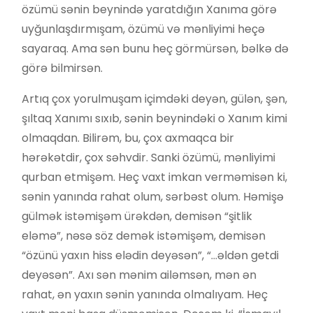
özümü sənin beynində yaratdığın Xanıma görə
uyğunlaşdırmışam, özümü və mənliyimi heçə
sayaraq. Ama sən bunu heç görmürsən, bəlkə də
görə bilmirsən.
Artıq çox yorulmuşam içimdəki deyən, gülən, şən,
şıltaq Xanımı sıxıb, sənin beynindəki o Xanım kimi
olmaqdan. Bilirəm, bu, çox axmaqca bir
hərəkətdir, çox səhvdir. Sanki özümü, mənliyimi
qurban etmişəm. Heç vaxt imkan verməmisən ki,
sənin yanında rahat olum, sərbəst olum. Həmişə
gülmək istəmişəm ürəkdən, demisən “şitlik
eləmə”, nəsə söz demək istəmişəm, demisən
“özünü yaxın hiss elədin deyəsən”, “…əldən getdi
deyəsən”. Axı sən mənim ailəmsən, mən ən
rahat, ən yaxın sənin yanında olmalıyam. Heç