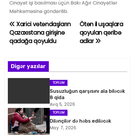
Cinayət işi baxılması üçün Bakı Ağır Cinayətlər
Məhkəməsinə göndərilib.
Xarici vətəndaşların
Ötən il uşaqlara
Y
Qazaxıstana girişinə
qoyulan qəribə
a
qadağa qoyuldu
adlar
z
ı
Digər yazılar
n
TOPLUM
a
Susuzluğun qarşısını ala biləcək
8 qida
v
Avq 5, 2026
i
TOPLUM
Dilənçilər də həbs ediləcək
q
May 7, 2026