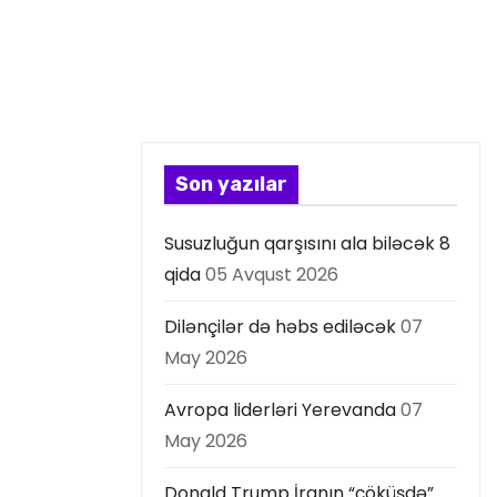
Son yazılar
Susuzluğun qarşısını ala biləcək 8
qida
05 Avqust 2026
Dilənçilər də həbs ediləcək
07
May 2026
Avropa liderləri Yerevanda
07
May 2026
Donald Trump İranın “çöküşdə”