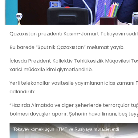
Qazaxıstan prezidenti Kasım-Jomart Tokayevin sədrliyi il
Bu barədə “Sputnik Qazaxıstan” məlumat yayıb.
İclasda Prezident Kollektiv Təhlükəsizlik Müqaviləsi Tə
xarici müdaxilə kimi qiymətləndirib.
Yerli telekanallar vasitəsilə yayımlanan iclas zamanı T
adlandırıb:
“Hazırda Almatıda və digər şəhərlərdə terrorçular tüğ
bölməsi döyüşlər aparır. Şəhərin hava limanı, beş təyya