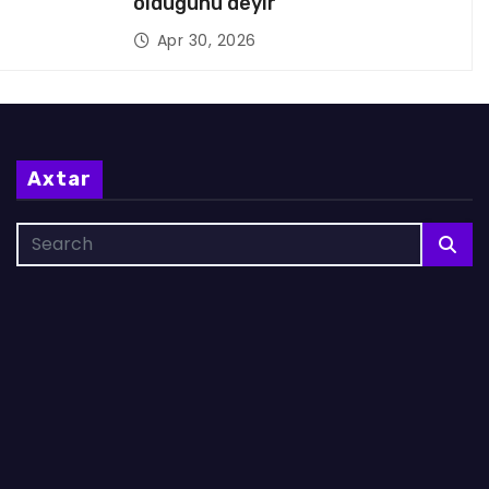
olduğunu deyir
Apr 30, 2026
Axtar