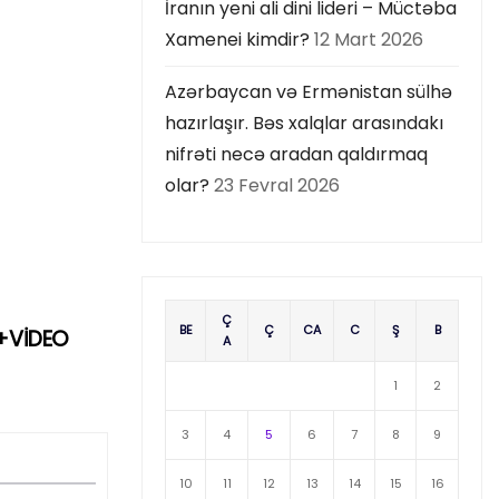
İranın yeni ali dini lideri – Müctəba
Xamenei kimdir?
12 Mart 2026
Azərbaycan və Ermənistan sülhə
hazırlaşır. Bəs xalqlar arasındakı
nifrəti necə aradan qaldırmaq
olar?
23 Fevral 2026
Ç
BE
Ç
CA
C
Ş
B
TO+VİDEO
A
1
2
3
4
5
6
7
8
9
10
11
12
13
14
15
16