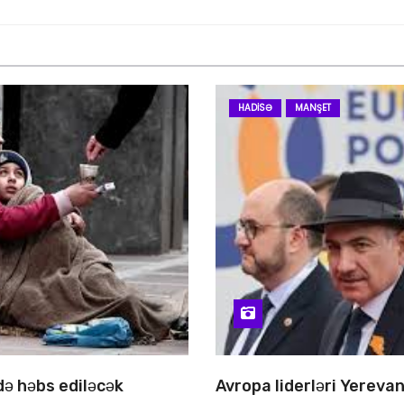
HADISƏ
MANŞET
 də həbs ediləcək
Avropa liderləri Yereva