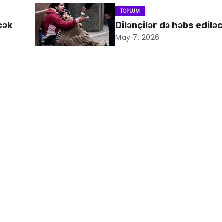
TOPLUM
cək
Dilənçilər də həbs edilə
May 7, 2026