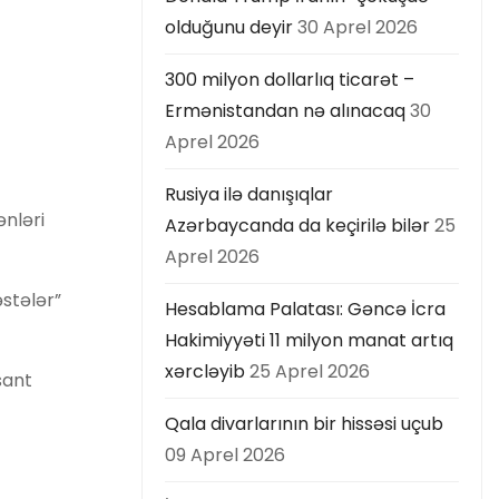
olduğunu deyir
30 Aprel 2026
300 milyon dollarlıq ticarət –
Ermənistandan nə alınacaq
30
Aprel 2026
Rusiya ilə danışıqlar
ənləri
Azərbaycanda da keçirilə bilər
25
Aprel 2026
əstələr”
Hesablama Palatası: Gəncə İcra
Hakimiyyəti 11 milyon manat artıq
xərcləyib
25 Aprel 2026
sant
Qala divarlarının bir hissəsi uçub
09 Aprel 2026