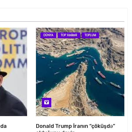
DÜNYA
TOP XƏBƏR
TOPLUM
nda
Donald Trump İranın “çöküşdə”