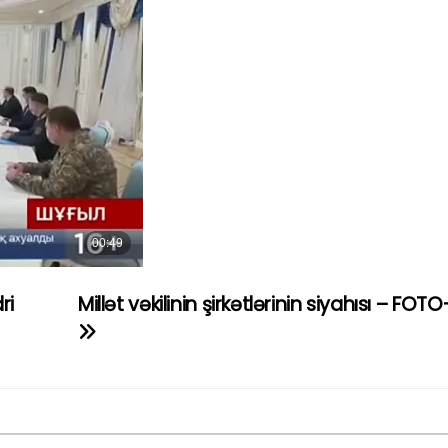
ri
Millət vəkilinin şirkətlərinin siyahısı – FO