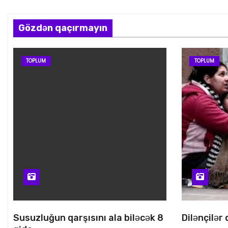
Gözdən qaçırmayın
TOPLUM
TOPLUM
Susuzluğun qarşısını ala biləcək 8
Dilənçilər