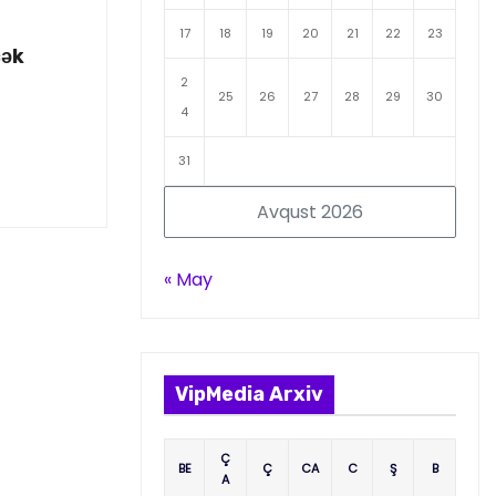
17
18
19
20
21
22
23
cək
2
25
26
27
28
29
30
4
31
Avqust 2026
« May
VipMedia Arxiv
Ç
BE
Ç
CA
C
Ş
B
A