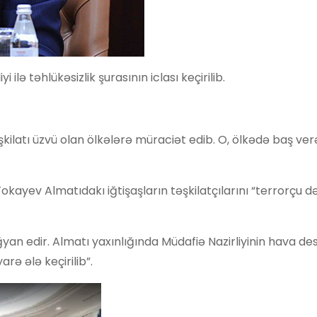
ə təhlükəsizlik şurasının iclası keçirilib.
şkilatı üzvü olan ölkələrə müraciət edib. O, ölkədə baş ver
okayev Almatıdakı iğtişaşların təşkilatçılarını “terrorçu d
yan edir. Almatı yaxınlığında Müdafiə Nazirliyinin hava de
rə ələ keçirilib”.