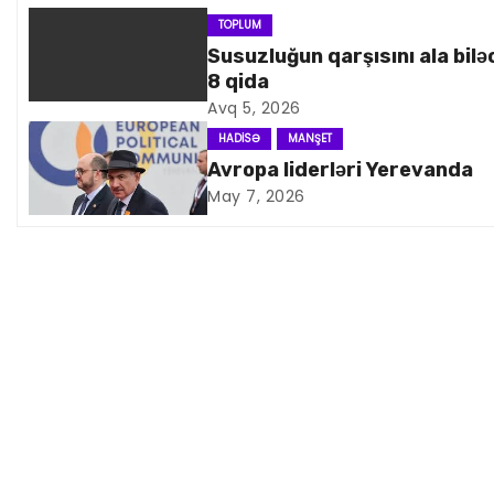
n
TOPLUM
Susuzluğun qarşısını ala bilə
a
8 qida
Avq 5, 2026
v
HADISƏ
MANŞET
i
Avropa liderləri Yerevanda
May 7, 2026
q
a
s
i
y
a