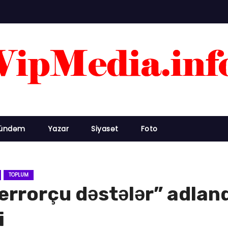
ündəm
Yazar
Siyasət
Foto
TOPLUM
“terrorçu dəstələr” adla
i