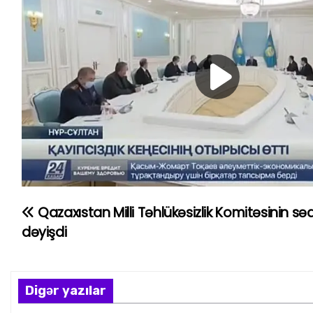
Qazaxıstan Milli Təhlükəsizlik Komitəsinin səd
Y
dəyişdi
a
z
Digər yazılar
ı