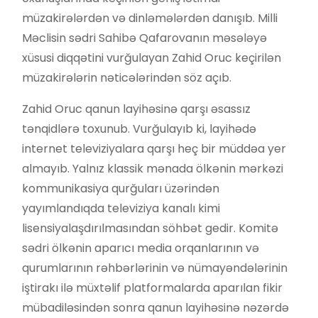
müzakirələrdən və dinləmələrdən danışıb. Milli
Məclisin sədri Sahibə Qafarovanın məsələyə
xüsusi diqqətini vurğulayan Zahid Oruc keçirilən
müzakirələrin nəticələrindən söz açıb.
Zahid Oruc qanun layihəsinə qarşı əsassız
tənqidlərə toxunub. Vurğulayıb ki, layihədə
internet televiziyalara qarşı heç bir müddəa yer
almayıb. Yalnız klassik mənada ölkənin mərkəzi
kommunikasiya qurğuları üzərindən
yayımlandıqda televiziya kanalı kimi
lisensiyalaşdırılmasından söhbət gedir. Komitə
sədri ölkənin aparıcı media orqanlarının və
qurumlarının rəhbərlərinin və nümayəndələrinin
iştirakı ilə müxtəlif platformalarda aparılan fikir
mübadiləsindən sonra qanun layihəsinə nəzərdə