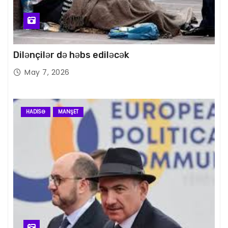
Dilənçilər də həbs ediləcək
May 7, 2026
HADISƏ
MANŞET