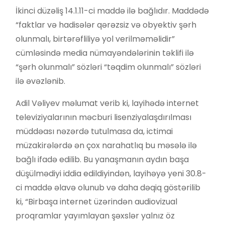
İkinci düzəliş 14.1.11-ci maddə ilə bağlıdır. Maddədə
“faktlar və hadisələr qərəzsiz və obyektiv şərh
olunmalı, birtərəfliliyə yol verilməməlidir”
cümləsində media nümayəndələrinin təklifi ilə
“şərh olunmalı” sözləri “təqdim olunmalı” sözləri
ilə əvəzlənib.
Adil Vəliyev məlumat verib ki, layihədə internet
televiziyalarının məcburi lisenziyalaşdırılması
müddəası nəzərdə tutulmasa da, ictimai
müzakirələrdə ən çox narahatlıq bu məsələ ilə
bağlı ifadə edilib. Bu yanaşmanın aydın başa
düşülmədiyi iddia edildiyindən, layihəyə yeni 30.8-
ci maddə əlavə olunub və daha dəqiq göstərilib
ki, “Birbaşa internet üzərindən audiovizual
proqramlar yayımlayan şəxslər yalnız öz