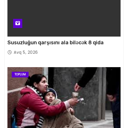
Susuzluğun qarşısını ala biləcək 8 qida
Avq 5, 2026
TOPLUM