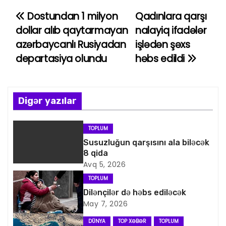
Dostundan 1 milyon
Qadınlara qarşı
Y
dollar alıb qaytarmayan
nalayiq ifadələr
a
azərbaycanlı Rusiyadan
işlədən şəxs
departasiya olundu
həbs edildi
z
ı
n
Digər yazılar
a
TOPLUM
v
Susuzluğun qarşısını ala biləcək
8 qida
i
Avq 5, 2026
TOPLUM
q
Dilənçilər də həbs ediləcək
May 7, 2026
a
DÜNYA
TOP XƏBƏR
TOPLUM