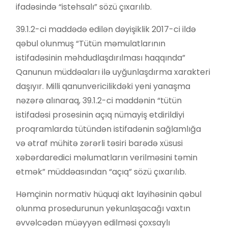
ifadəsində “istehsalı” sözü çıxarılıb.
39.1.2-ci maddədə edilən dəyişiklik 2017-ci ildə
qəbul olunmuş “Tütün məmulatlarının
istifadəsinin məhdudlaşdırılması haqqında”
Qanunun müddəaları ilə uyğunlaşdırma xarakteri
daşıyır. Milli qanunvericilikdəki yeni yanaşma
nəzərə alınaraq, 39.1.2-ci maddənin “tütün
istifadəsi prosesinin açıq nümayiş etdirildiyi
proqramlarda tütündən istifadənin sağlamlığa
və ətraf mühitə zərərli təsiri barədə xüsusi
xəbərdaredici məlumatların verilməsini təmin
etmək” müddəasından “açıq” sözü çıxarılıb.
Həmçinin normativ hüquqi akt layihəsinin qəbul
olunma prosedurunun yekunlaşacağı vaxtın
əvvəlcədən müəyyən edilməsi çoxsaylı