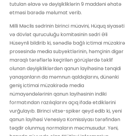
tutulan əlavə və dəyişikliklərin 9 maddəni əhatə
etməsi barədə məlumat verib.
Milli Məclis sədrinin birinci müavini, Hüquq siyasəti
və dövlət quruculuğu komitəsinin sədri Əli
Hüseynli bildirib ki, sənədlə bağlı ictimai müzakirə
prosesində media subyektlərinin, həmçinin digər
maraqlı tərəflərlə keçirilən görüşlərdə təklif
olunan dəyişikliklərdən qanun layihəsinə tənqidi
yanaşanların da məmnun qaldıqlarını, dünənki
geniş ictimai müzakirədə media
nümayəndələrinin qanun layihəsinin indiki
formatından razılıqlarını açıq ifadə etdiklərini
vurğulayıb. Birinci vitse-spiker qeyd edib ki, yeni
qanun layihəsi Venesiya Komissiyası tərəfindən
təqdir olunmuş normaların məcmusudur. Yəni,