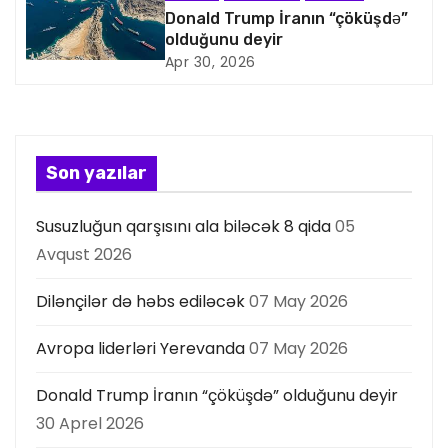
s
Donald Trump İranın “çöküşdə”
olduğunu deyir
i
Apr 30, 2026
y
a
s
Son yazılar
ı
Susuzluğun qarşısını ala biləcək 8 qida
05
Avqust 2026
Dilənçilər də həbs ediləcək
07 May 2026
Avropa liderləri Yerevanda
07 May 2026
Donald Trump İranın “çöküşdə” olduğunu deyir
30 Aprel 2026