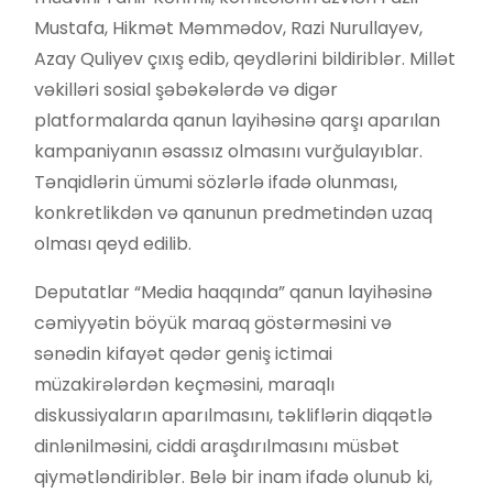
Mustafa, Hikmət Məmmədov, Razi Nurullayev,
Azay Quliyev çıxış edib, qeydlərini bildiriblər. Millət
vəkilləri sosial şəbəkələrdə və digər
platformalarda qanun layihəsinə qarşı aparılan
kampaniyanın əsassız olmasını vurğulayıblar.
Tənqidlərin ümumi sözlərlə ifadə olunması,
konkretlikdən və qanunun predmetindən uzaq
olması qeyd edilib.
Deputatlar “Media haqqında” qanun layihəsinə
cəmiyyətin böyük maraq göstərməsini və
sənədin kifayət qədər geniş ictimai
müzakirələrdən keçməsini, maraqlı
diskussiyaların aparılmasını, təkliflərin diqqətlə
dinlənilməsini, ciddi araşdırılmasını müsbət
qiymətləndiriblər. Belə bir inam ifadə olunub ki,