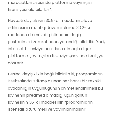
müraciətləri əsasında platforma yayımçısı
lisenziyası ala bilərlər”.
Növbəti dəyişikliyin 30.8-ci maddənin əlavə
edilməsinin məntiqi davamı olaraq 30.2-ci
maddədə də müvafiq istisnanın dəqiq
göstərilməsi zərurətindən yarandığı bildirilib. Yəni,
internet televiziyaları istisna olmaqla digər
platforma yayımçıları lisenziya əsasında fəaliyyət
göstərir.
Beşinci dəyişikliklə bağlı bildirilib ki, proqramların
istehsalında istifadə olunan hər hansı bir texniki
avadanlığın uyğunluğunun qiymətləndirilməsi bu
layihənin predmeti olmadığı üçün qanun
layihəsinin 36-cı maddəsinin “proqramların
istehsalı, ötürülməsi və yayımlanmasını”