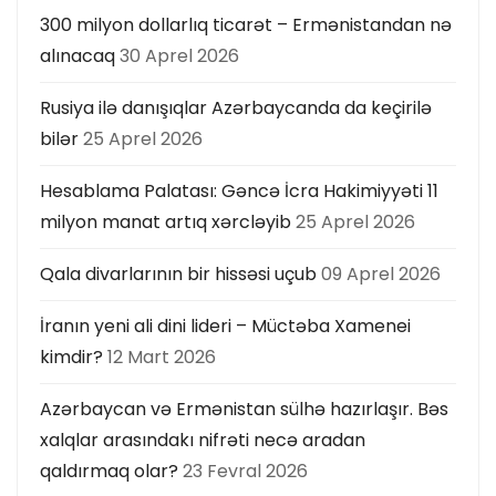
300 milyon dollarlıq ticarət – Ermənistandan nə
alınacaq
30 Aprel 2026
Rusiya ilə danışıqlar Azərbaycanda da keçirilə
bilər
25 Aprel 2026
Hesablama Palatası: Gəncə İcra Hakimiyyəti 11
milyon manat artıq xərcləyib
25 Aprel 2026
Qala divarlarının bir hissəsi uçub
09 Aprel 2026
İranın yeni ali dini lideri – Müctəba Xamenei
kimdir?
12 Mart 2026
Azərbaycan və Ermənistan sülhə hazırlaşır. Bəs
xalqlar arasındakı nifrəti necə aradan
qaldırmaq olar?
23 Fevral 2026