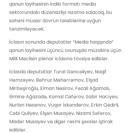
qanun layihəsinin indiki formatı media
sektorundakı düzənsizliyi nizama salacaq, bu
sahəni müasir dövrün tələblərinə uyğun
tənzimləyəcək.
İclasın sonunda deputatlar “Media haqqında”
qanun layihəsini üçüncü oxunuşda müzakirə üçün
Milli Məclisin plenar iclasına tövsiyə ediblər.
İclasda deputatlar Tural Gəncəliyev, Naqif
Həmzəyev, Bəhruz Məhərrəmov, Elşad
Mirbəşiroğlu, Elman Nəsirov, Fəzail Ağamalı,
Əminə Ağazadə, Kamal Cəfərov, Sabir Hacıyev,
Nurlan Həsənov, Vüqar İskəndərov, Erkin Qədirli,
Cəbi Quliyev, Elşən Musayev, Nizami Səfərov,
Madər Musayev və digər rəsmi şəxslər iştirak
ediblər.