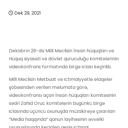
Dek 29, 2021
Dekabrın 29-da Milli Məclisin İnsan hüquqları və
Hüquq siyasəti və dövlət quruculuğu komitələrinin
videokonfrans formatında birgə iclası keçirilib.
Milli Məclisin Mətbuat və ictimaiyyətlə əlaqələr
şöbəsindən verilən məlumata görə,
videokonfransı açan İnsan hüquqları komitəsinin
sədri Zahid Oruc komitələrin bugünkü birgə
iclasında üçüncü oxunuşda müzakirəyə çıxarılan
“Media haqqında” qanun layihəsinin əvvəlki
oxunuşlarında keçirilən geniş ictimai