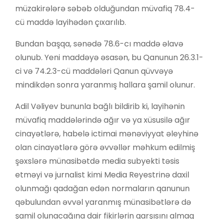
müzakirələrə səbəb olduğundan müvafiq 78.4-
cü maddə layihədən çıxarılıb.
Bundan başqa, sənədə 78.6-cı maddə əlavə
olunub. Yeni maddəyə əsasən, bu Qanunun 26.3.1-
ci və 74.2.3-cü maddələri Qanun qüvvəyə
mindikdən sonra yaranmış hallara şamil olunur.
Adil Vəliyev bununla bağlı bildirib ki, layihənin
müvafiq maddələrində ağır və ya xüsusilə ağır
cinayətlərə, habelə ictimai mənəviyyat əleyhinə
olan cinayətlərə görə əvvəllər məhkum edilmiş
şəxslərə münasibətdə media subyekti təsis
etməyi və jurnalist kimi Media Reyestrinə daxil
olunmağı qadağan edən normaların qanunun
qəbulundan əvvəl yaranmış münasibətlərə də
şamil olunacağına dair fikirlərin qarşısını almaq