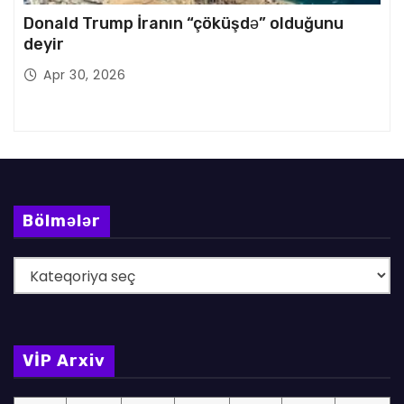
Donald Trump İranın “çöküşdə” olduğunu
deyir
Apr 30, 2026
Bölmələr
B
ö
l
m
VİP Arxiv
ə
l