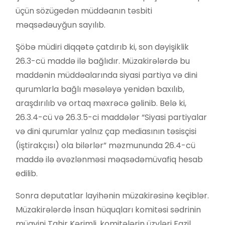
üçün sözügedən müddəanın təsbiti
məqsədəuyğun sayılıb.
Şöbə müdiri diqqətə çatdırıb ki, son dəyişiklik
26.3-cü maddə ilə bağlıdır. Müzakirələrdə bu
maddənin müddəalarında siyasi partiya və dini
qurumlarla bağlı məsələyə yenidən baxılıb,
araşdırılıb və ortaq məxrəcə gəlinib. Belə ki,
26.3.4-cü və 26.3.5-ci maddələr “Siyasi partiyalar
və dini qurumlar yalnız çap mediasının təsisçisi
(iştirakçısı) ola bilərlər” məzmununda 26.4-cü
maddə ilə əvəzlənməsi məqsədəmüvafiq hesab
edilib.
Sonra deputatlar layihənin müzakirəsinə keçiblər.
Müzakirələrdə İnsan hüquqları komitəsi sədrinin
müavini Tahir Kərimli, komitələrin üzvləri Fazil