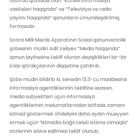
hazırda qüvvədə olan “Kütləvi informasiya
vasitələri haqqında” və “Televiziya və radio
yayımı haqqında” qanunların ümumiləşdirilmiş
formasıdır.
Sonra Milli Məclis Aparatının Sosial qanunvericilik
şöbəsinin müdiri Adil Vəliyev “Media haqqında”
qanun layihəsinə təklif olunan dəyişiklikləri bir-bir
iclas iştirakçılarının diqqətinə çatdırıb.
Şöbə müdiri bildirib ki, sənədin 13.3-cü maddəsinə
informasiya agentliklərinin təklifinə əsasən,
media subyektləri üçün informasiya
agentliklərinin məlumatlarından istifadə zamanı
istinad göstərmək öhdəliyini daha aydın müəyyən
etmək üçün “istinadla bağlı tələb istisna olmaqla”
sözlərinin əlavə edilməsi təklif olunub.