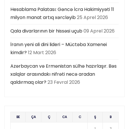
Hesablama Palatası: Gəncə İcra Hakimiyyəti 11
milyon manat artıq xərcləyib
25 Aprel 2026
Qala divarlarının bir hissəsi uçub
09 Aprel 2026
İranın yeni ali dini lideri – Müctəba Xamenei
kimdir?
12 Mart 2026
Azərbaycan və Ermənistan sülhə hazırlaşır. Bəs
xalqlar arasındakı nifrəti necə aradan
qaldırmaq olar?
23 Fevral 2026
BE
ÇA
Ç
CA
C
Ş
B
1
2