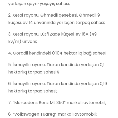
yerləşən qeyri-yaşayış sahəsi;
2. Xətai rayonu, Əhmədli qəsəbəsi, Əhmədli 9
küçəsi, ev 14 ünvanında yerləşən torpaq sahəsi;
3. Xətai rayonu, Lütfi Zadə küçəsi, ev 18A (49
kv/m) ünvanı;
4. Goradil kəndindəki 0,104 hektarlıq bağ sahəsi;
5. İsmayıllı rayonu, Ticran kəndində yerləşən 0,1
hektarlıq torpaq sahəsi%
6. İsmayıllı rayonu, Ticran kəndində yerləşən 0,19
hektarlıq torpaq sahəsi;
7. “Mercedens Benz ML 350” markalı avtomobili;
8. “Volkswagen Tuareg” markalı avtomobili;