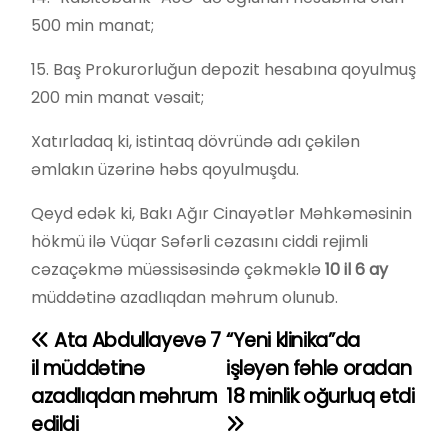
500 min manat;
15. Baş Prokurorluğun depozit hesabına qoyulmuş
200 min manat vəsait;
Xatırladaq ki, istintaq dövründə adı çəkilən
əmlakın üzərinə həbs qoyulmuşdu.
Qeyd edək ki, Bakı Ağır Cinayətlər Məhkəməsinin
hökmü ilə Vüqar Səfərli cəzasını ciddi rejimli
cəzaçəkmə müəssisəsində çəkməklə
10 il 6 ay
müddətinə azadlıqdan məhrum olunub.
Ata Abdullayevə 7
“Yeni klinika”da
Y
il müddətinə
işləyən fəhlə oradan
a
azadlıqdan məhrum
18 minlik oğurluq etdi
edildi
z