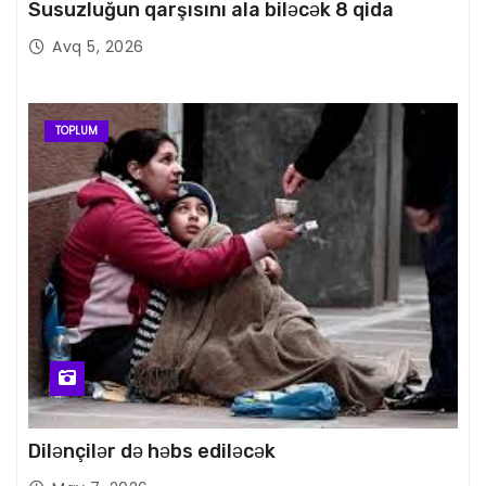
Susuzluğun qarşısını ala biləcək 8 qida
Avq 5, 2026
TOPLUM
Dilənçilər də həbs ediləcək