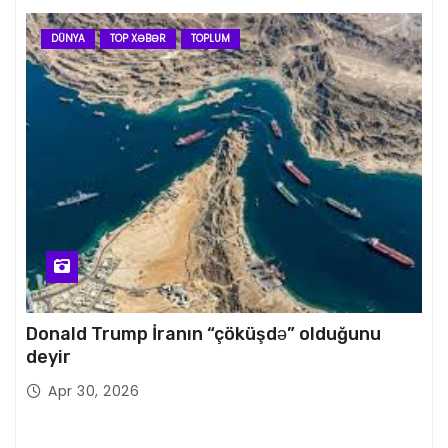
DÜNYA
TOP XƏBƏR
TOPLUM
Donald Trump İranın “çöküşdə” olduğunu
deyir
Apr 30, 2026