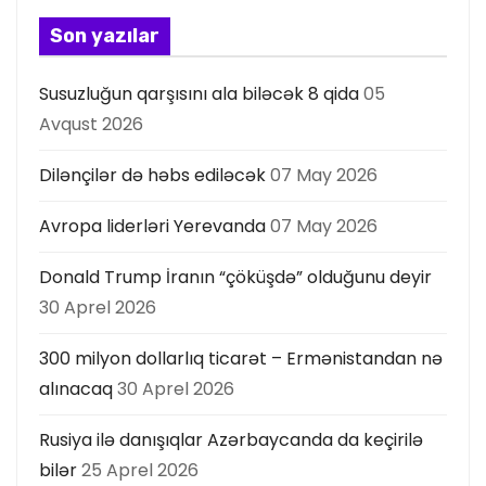
s
Son yazılar
ı
Susuzluğun qarşısını ala biləcək 8 qida
05
Avqust 2026
Dilənçilər də həbs ediləcək
07 May 2026
Avropa liderləri Yerevanda
07 May 2026
Donald Trump İranın “çöküşdə” olduğunu deyir
30 Aprel 2026
300 milyon dollarlıq ticarət – Ermənistandan nə
alınacaq
30 Aprel 2026
Rusiya ilə danışıqlar Azərbaycanda da keçirilə
bilər
25 Aprel 2026