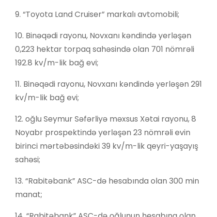
9. “Toyota Land Cruiser” markalı avtomobili;
10. Binəqədi rayonu, Novxanı kəndində yerləşən
0,223 hektar torpaq sahəsində olan 701 nömrəli
192.8 kv/m-lik bağ evi;
11. Binəqədi rayonu, Novxanı kəndində yerləşən 291
kv/m-lik bağ evi;
12. oğlu Seymur Səfərliyə məxsus Xətai rayonu, 8
Noyabr prospektində yerləşən 23 nömrəli evin
birinci mərtəbəsindəki 39 kv/m-lik qeyri-yaşayış
sahəsi;
13. “Rabitəbank” ASC-də hesabında olan 300 min
manat;
14. “Rabitəbank” ASC-də oğlunun hesabına olan