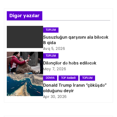
ı
n
Digər yazılar
a
TOPLUM
v
Susuzluğun qarşısını ala biləcək
8 qida
i
Avq 5, 2026
TOPLUM
q
Dilənçilər də həbs ediləcək
May 7, 2026
a
DÜNYA
TOP XƏBƏR
TOPLUM
s
Donald Trump İranın “çöküşdə”
olduğunu deyir
i
Apr 30, 2026
y
a