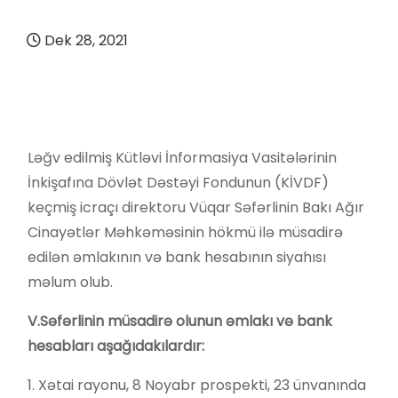
Dek 28, 2021
Ləğv edilmiş Kütləvi İnformasiya Vasitələrinin
İnkişafına Dövlət Dəstəyi Fondunun (KİVDF)
keçmiş icraçı direktoru Vüqar Səfərlinin Bakı Ağır
Cinayətlər Məhkəməsinin hökmü ilə müsadirə
edilən əmlakının və bank hesabının siyahısı
məlum olub.
V.Səfərlinin müsadirə olunun əmlakı və bank
hesabları aşağıdakılardır:
1. Xətai rayonu, 8 Noyabr prospekti, 23 ünvanında