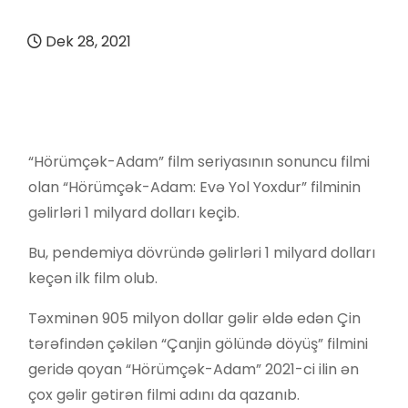
Dek 28, 2021
“Hörümçək-Adam” film seriyasının sonuncu filmi
olan “Hörümçək-Adam: Evə Yol Yoxdur” filminin
gəlirləri 1 milyard dolları keçib.
Bu, pendemiya dövründə gəlirləri 1 milyard dolları
keçən ilk film olub.
Təxminən 905 milyon dollar gəlir əldə edən Çin
tərəfindən çəkilən “Çanjin gölündə döyüş” filmini
geridə qoyan “Hörümçək-Adam” 2021-ci ilin ən
çox gəlir gətirən filmi adını da qazanıb.