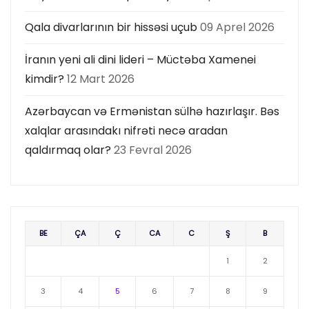
Qala divarlarının bir hissəsi uçub
09 Aprel 2026
İranın yeni ali dini lideri – Müctəba Xamenei
kimdir?
12 Mart 2026
Azərbaycan və Ermənistan sülhə hazırlaşır. Bəs
xalqlar arasındakı nifrəti necə aradan
qaldırmaq olar?
23 Fevral 2026
BE
ÇA
Ç
CA
C
Ş
B
1
2
3
4
5
6
7
8
9