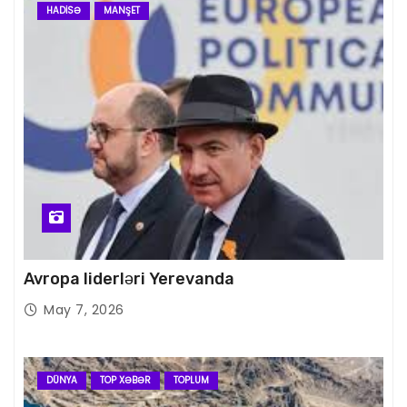
HADISƏ
MANŞET
Avropa liderləri Yerevanda
May 7, 2026
DÜNYA
TOP XƏBƏR
TOPLUM