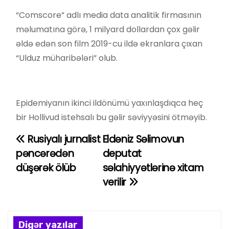
“Comscore” adlı media data analitik firmasının
məlumatına görə, 1 milyard dollardan çox gəlir
əldə edən son film 2019-cu ildə ekranlara çıxan
“Ulduz müharibələri” olub.
Epidemiyanın ikinci ildönümü yaxınlaşdıqca heç
bir Hollivud istehsalı bu gəlir səviyyəsini ötməyib.
Rusiyalı jurnalist
Eldəniz Səlimovun
Y
pəncərədən
deputat
a
düşərək ölüb
səlahiyyətlərinə xitam
verilir
z
ı
n
Digər yazılar