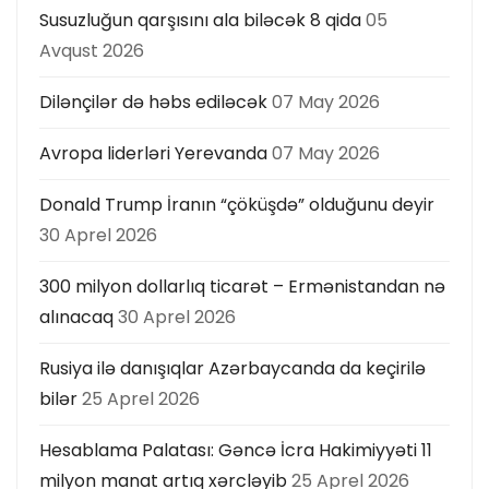
ı
Susuzluğun qarşısını ala biləcək 8 qida
05
Avqust 2026
Dilənçilər də həbs ediləcək
07 May 2026
Avropa liderləri Yerevanda
07 May 2026
Donald Trump İranın “çöküşdə” olduğunu deyir
30 Aprel 2026
300 milyon dollarlıq ticarət – Ermənistandan nə
alınacaq
30 Aprel 2026
Rusiya ilə danışıqlar Azərbaycanda da keçirilə
bilər
25 Aprel 2026
Hesablama Palatası: Gəncə İcra Hakimiyyəti 11
milyon manat artıq xərcləyib
25 Aprel 2026