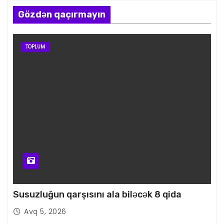
Gözdən qaçırmayın
TOPLUM
Susuzluğun qarşısını ala biləcək 8 qida
Avq 5, 2026