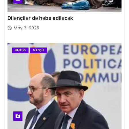
Dilənçilər də həbs ediləcək
May 7, 2026
HADISƏ
MANŞET