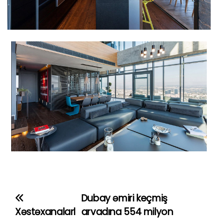
Dubay əmiri keçmiş
Y
Xəstəxanalarl
arvadına 554 milyon