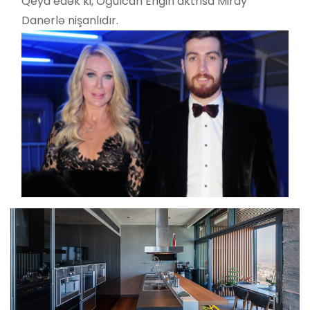
Qeyd edək ki, Oğulcan Engin aktrisa Miray
Danerlə nişanlıdır.