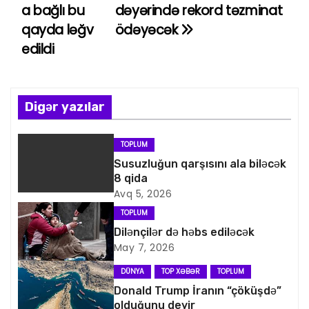
a
a bağlı bu
dəyərində rekord təzminat
qayda ləğv
ödəyəcək
z
edildi
ı
n
Digər yazılar
a
v
TOPLUM
Susuzluğun qarşısını ala biləcək
i
8 qida
Avq 5, 2026
q
TOPLUM
a
Dilənçilər də həbs ediləcək
May 7, 2026
s
DÜNYA
TOP XƏBƏR
TOPLUM
i
Donald Trump İranın “çöküşdə”
olduğunu deyir