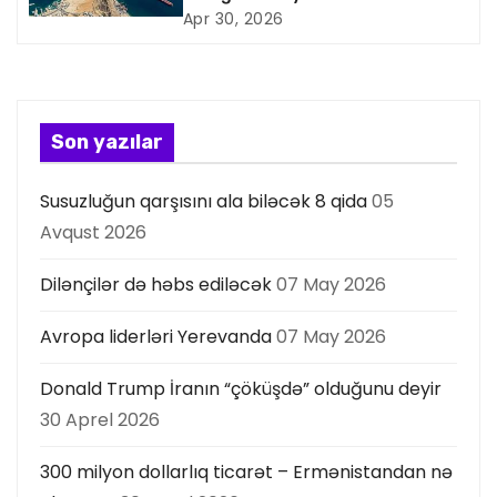
y
Apr 30, 2026
a
s
Son yazılar
ı
Susuzluğun qarşısını ala biləcək 8 qida
05
Avqust 2026
Dilənçilər də həbs ediləcək
07 May 2026
Avropa liderləri Yerevanda
07 May 2026
Donald Trump İranın “çöküşdə” olduğunu deyir
30 Aprel 2026
300 milyon dollarlıq ticarət – Ermənistandan nə