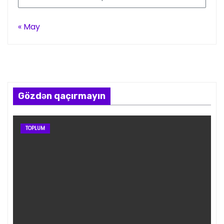
« May
Gözdən qaçırmayın
TOPLUM