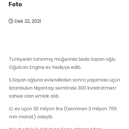
Foto
Dek 22, 2021
Türkiyənin tanınmış müğənnisi Seda Sayan oğlu
Oğulcan Enginə ev hədiyyə edib.
S.Sayan oğluna evləndikdən sonra yaşaması üçün
İstanbulun Nişantaşı səmtində 300 kvadratmetr
sahəsi olan əmlak alıb.
O, ev üçün 30 milyon lirə (təxminən 3 milyon 765
min manat) ödəyib.