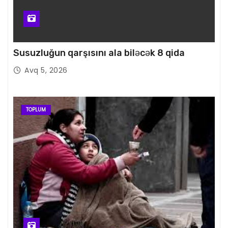
Susuzluğun qarşısını ala biləcək 8 qida
Avq 5, 2026
TOPLUM