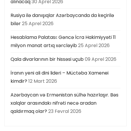
alınacaq
30 Aprel 2026
Rusiya ilə danışıqlar Azərbaycanda da keçirilə
bilər
25 Aprel 2026
Hesablama Palatası: Gəncə İcra Hakimiyyəti 11
milyon manat artıq xərcləyib
25 Aprel 2026
Qala divarlarının bir hissəsi uçub
09 Aprel 2026
İranın yeni ali dini lideri – Müctəba Xamenei
kimdir?
12 Mart 2026
Azərbaycan və Ermənistan sülhə hazırlaşır. Bəs
xalqlar arasındakı nifrəti necə aradan
qaldırmaq olar?
23 Fevral 2026