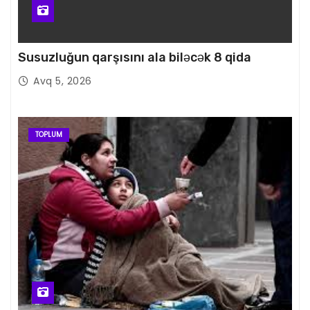
Susuzluğun qarşısını ala biləcək 8 qida
Avq 5, 2026
TOPLUM