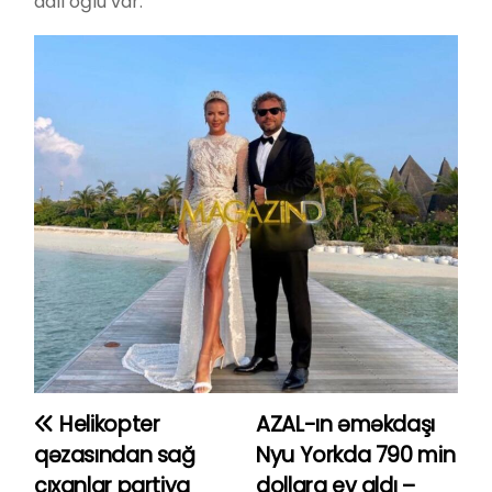
adlı oğlu var.
Helikopter
AZAL-ın əməkdaşı
Y
qəzasından sağ
Nyu Yorkda 790 min
a
çıxanlar partiya
dollara ev aldı –