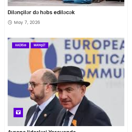
Dilənçilər də həbs ediləcək
May 7, 2026
HADISƏ
MANŞET