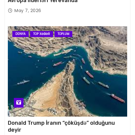
Avropa liderləri Yerevanda
May 7, 2026
DÜNYA
TOP XƏBƏR
TOPLUM
Donald Trump İranın “çöküşdə” olduğunu
deyir