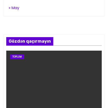
« May
Gözdən qaçırmayın
TOPLUM