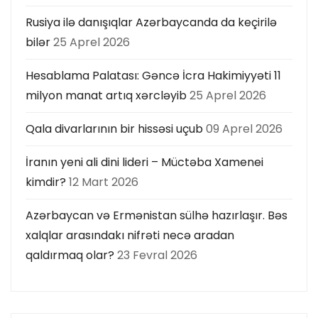
Rusiya ilə danışıqlar Azərbaycanda da keçirilə
bilər
25 Aprel 2026
Hesablama Palatası: Gəncə İcra Hakimiyyəti 11
milyon manat artıq xərcləyib
25 Aprel 2026
Qala divarlarının bir hissəsi uçub
09 Aprel 2026
İranın yeni ali dini lideri – Müctəba Xamenei
kimdir?
12 Mart 2026
Azərbaycan və Ermənistan sülhə hazırlaşır. Bəs
xalqlar arasındakı nifrəti necə aradan
qaldırmaq olar?
23 Fevral 2026