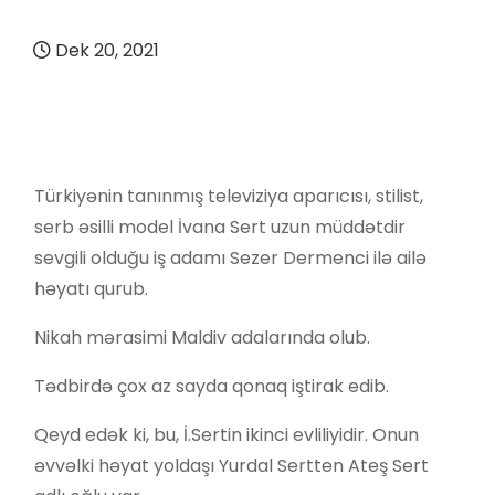
Dek 20, 2021
Türkiyənin tanınmış televiziya aparıcısı, stilist,
serb əsilli model İvana Sert uzun müddətdir
sevgili olduğu iş adamı Sezer Dermenci ilə ailə
həyatı qurub.
Nikah mərasimi Maldiv adalarında olub.
Tədbirdə çox az sayda qonaq iştirak edib.
Qeyd edək ki, bu, İ.Sertin ikinci evliliyidir. Onun
əvvəlki həyat yoldaşı Yurdal Sertten Ateş Sert