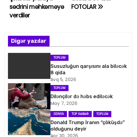
sədrini məhkəməyə
FOTOLAR
z
verdilər
ı
n
Digər yazılar
a
v
TOPLUM
Susuzluğun qarşısını ala biləcək
i
8 qida
Avq 5, 2026
q
TOPLUM
a
Dilənçilər də həbs ediləcək
May 7, 2026
s
DÜNYA
TOP XƏBƏR
TOPLUM
i
Donald Trump İranın “çöküşdə”
olduğunu deyir
Apr 30, 2026