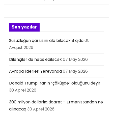
y
a
s
Son yazılar
ı
Susuzluğun qarşısını ala biləcək 8 qida
05
Avqust 2026
Dilənçilər də həbs ediləcək
07 May 2026
Avropa liderləri Yerevanda
07 May 2026
Donald Trump İranın “çöküşdə” olduğunu deyir
30 Aprel 2026
300 milyon dollarlıq ticarət – Ermənistandan nə
alınacaq
30 Aprel 2026