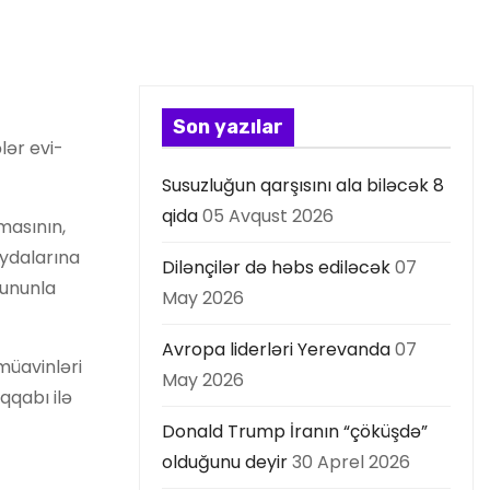
Son yazılar
lər evi-
Susuzluğun qarşısını ala biləcək 8
qida
05 Avqust 2026
masının,
aydalarına
Dilənçilər də həbs ediləcək
07
bununla
May 2026
Avropa liderləri Yerevanda
07
müavinləri
May 2026
qqabı ilə
Donald Trump İranın “çöküşdə”
olduğunu deyir
30 Aprel 2026