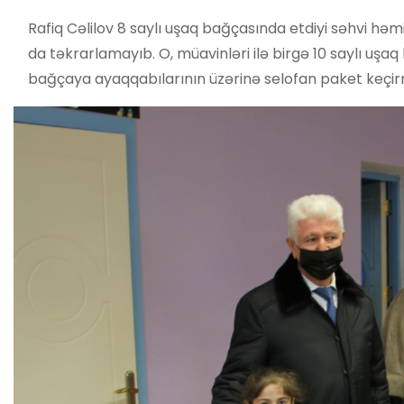
Rafiq Cəlilov 8 saylı uşaq bağçasında etdiyi səhvi hə
da təkrarlamayıb. O, müavinləri ilə birgə 10 saylı uşaq 
bağçaya ayaqqabılarının üzərinə selofan paket keçirm