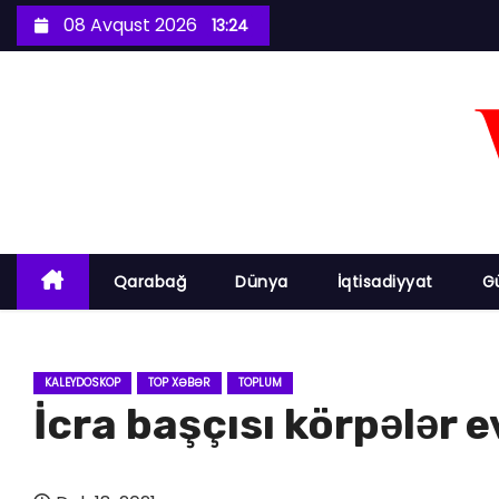
S
08 Avqust 2026
13:24
k
i
p
t
o
c
o
n
Qarabağ
Dünya
İqtisadiyyat
G
t
e
n
KALEYDOSKOP
TOP XƏBƏR
TOPLUM
t
İcra başçısı körpələr 