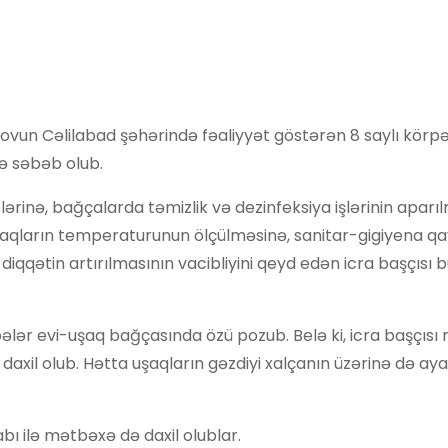
lovun Cəlilabad şəhərində fəaliyyət göstərən 8 saylı körpə
ə səbəb olub.
lərinə, bağçalarda təmizlik və dezinfeksiya işlərinin aparıl
 uşaqların temperaturunun ölçülməsinə, sanitar-gigiyena q
 diqqətin artırılmasının vacibliyini qeyd edən icra başçısı 
pələr evi-uşaq bağçasında özü pozub. Belə ki, icra başçısı 
daxil olub. Hətta uşaqların gəzdiyi xalçanın üzərinə də aya
bı ilə mətbəxə də daxil olublar.