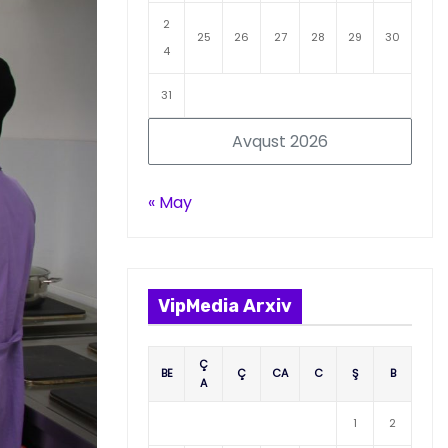
2
25
26
27
28
29
30
4
31
Avqust 2026
« May
VipMedia Arxiv
Ç
BE
Ç
CA
C
Ş
B
A
1
2