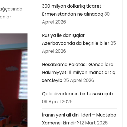
300 milyon dollarlıq ticarət –
 bağçasında
Ermənistandan nə alınacaq
30
 onlar
Aprel 2026
Rusiya ilə danışıqlar
Azərbaycanda da keçirilə bilər
25
Aprel 2026
Hesablama Palatası: Gəncə İcra
Hakimiyyəti 11 milyon manat artıq
xərcləyib
25 Aprel 2026
Qala divarlarının bir hissəsi uçub
09 Aprel 2026
İranın yeni ali dini lideri – Müctəba
Xamenei kimdir?
12 Mart 2026