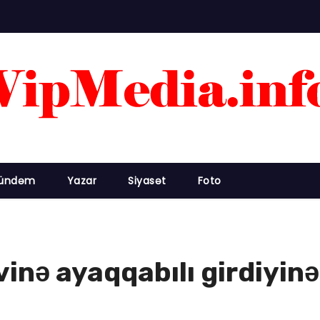
ündəm
Yazar
Siyasət
Foto
evinə ayaqqabılı girdiyin