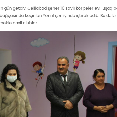
min gün getdiyi Cəlilabad şəhər 10 saylı körpələr evi-uşaq
bağçasında keçirilən Yeni il şənliyində iştirak edib. Bu dəfə
əklə daxil olublar.