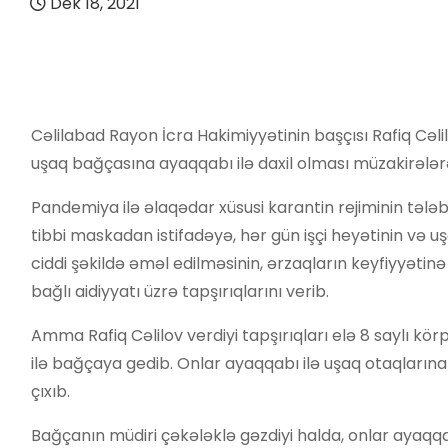
Dek 18, 2021
Cəlilabad Rayon İcra Hakimiyyətinin başçısı Rafiq Cəli
uşaq bağçasına ayaqqabı ilə daxil olması müzakirələr
Pandemiya ilə əlaqədar xüsusi karantin rejiminin tələb
tibbi maskadan istifadəyə, hər gün işçi heyətinin və
ciddi şəkildə əməl edilməsinin, ərzaqların keyfiyyətinə
bağlı aidiyyatı üzrə tapşırıqlarını verib.
Amma Rafiq Cəlilov verdiyi tapşırıqları elə 8 saylı kör
ilə bağçaya gedib. Onlar ayaqqabı ilə uşaq otaqlarına 
çıxıb.
Bağçanın müdiri çəkələklə gəzdiyi halda, onlar ayaqqa