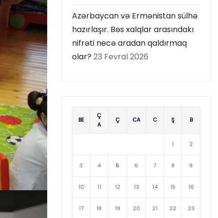
Azərbaycan və Ermənistan sülhə
hazırlaşır. Bəs xalqlar arasındakı
nifrəti necə aradan qaldırmaq
olar?
23 Fevral 2026
Ç
BE
Ç
CA
C
Ş
B
A
1
2
3
4
5
6
7
8
9
10
11
12
13
14
15
16
17
18
19
20
21
22
23