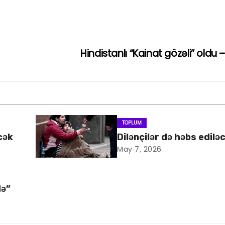
Hindistanlı “Kainat gözəli” oldu
TOPLUM
cək
Dilənçilər də həbs edilə
May 7, 2026
də”