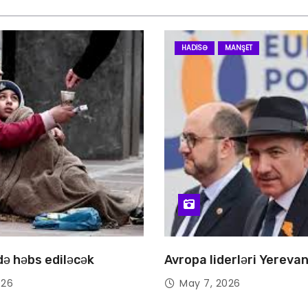
HADISƏ
MANŞET
 də həbs ediləcək
Avropa liderləri Yereva
026
May 7, 2026