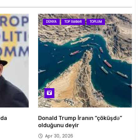
DÜNYA
TOP XƏBƏR
TOPLUM
nda
Donald Trump İranın “çöküşdə”
olduğunu deyir
Apr 30, 2026