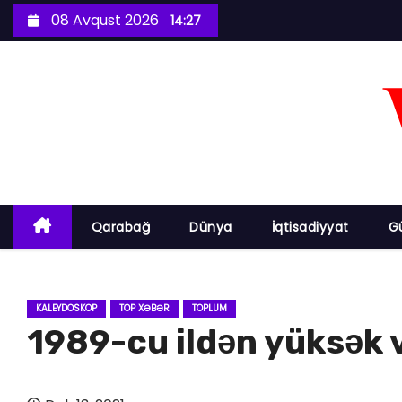
S
08 Avqust 2026
14:27
k
i
p
t
o
c
o
n
Qarabağ
Dünya
İqtisadiyyat
G
t
e
n
KALEYDOSKOP
TOP XƏBƏR
TOPLUM
t
1989-cu ildən yüksək v