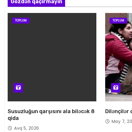
Gözdən qaçırmayın
TOPLUM
TOPLUM
Susuzluğun qarşısını ala biləcək 8
Dilənçilər
qida
May 7, 2
Avq 5, 2026