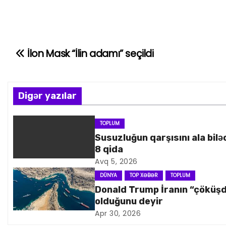
İlon Mask “İlin adamı” seçildi
Y
a
z
Digər yazılar
ı
TOPLUM
Susuzluğun qarşısını ala bilə
n
8 qida
a
Avq 5, 2026
DÜNYA
TOP XƏBƏR
TOPLUM
v
Donald Trump İranın “çöküş
olduğunu deyir
i
Apr 30, 2026