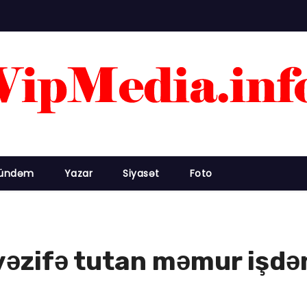
ündəm
Yazar
Siyasət
Foto
əzifə tutan məmur işdən