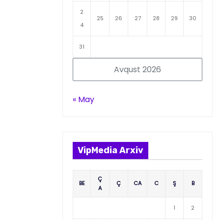
2
25
26
27
28
29
30
4
31
Avqust 2026
« May
VipMedia Arxiv
Ç
BE
Ç
CA
C
Ş
B
A
1
2