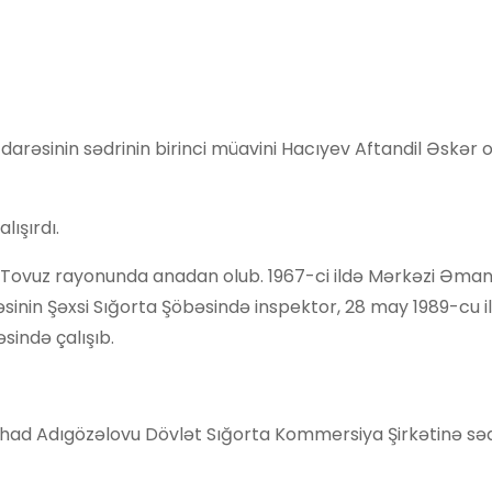
darəsinin sədrinin birinci müavini Hacıyev Aftandil Əskər 
ışırdı.
də Tovuz rayonunda anadan olub. 1967-ci ildə Mərkəzi Əma
əsinin Şəxsi Sığorta Şöbəsində inspektor, 28 may 1989-cu i
əsində çalışıb.
Fərhad Adıgözəlovu Dövlət Sığorta Kommersiya Şirkətinə sə