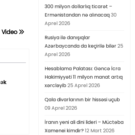
300 milyon dollarlıq ticarət –
Ermənistandan nə alınacaq
30
Aprel 2026
 – Video
Rusiya ilə danışıqlar
Azərbaycanda da keçirilə bilər
25
Aprel 2026
Hesablama Palatası: Gəncə İcra
Hakimiyyəti 11 milyon manat artıq
cək
xərcləyib
25 Aprel 2026
Qala divarlarının bir hissəsi uçub
09 Aprel 2026
İranın yeni ali dini lideri – Müctəba
Xamenei kimdir?
12 Mart 2026