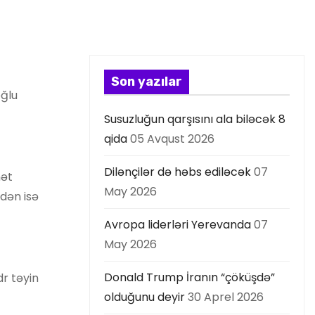
Son yazılar
oğlu
Susuzluğun qarşısını ala biləcək 8
qida
05 Avqust 2026
Dilənçilər də həbs ediləcək
07
nət
May 2026
ldən isə
Avropa liderləri Yerevanda
07
May 2026
Donald Trump İranın “çöküşdə”
dr təyin
olduğunu deyir
30 Aprel 2026