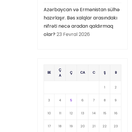
Azərbaycan və Ermənistan sülhə
hazırlaşır. Bəs xalqlar arasındakı
nifrəti necə aradan qaldırmaq
olar?
23 Fevral 2026
Ç
BE
Ç
CA
C
Ş
B
A
1
2
3
4
5
6
7
8
9
10
11
12
13
14
15
16
17
18
19
20
21
22
23