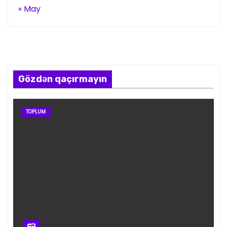
« May
Gözdən qaçırmayın
TOPLUM