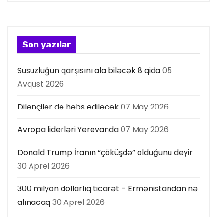
y
a
Son yazılar
s
Susuzluğun qarşısını ala biləcək 8 qida
05
ı
Avqust 2026
Dilənçilər də həbs ediləcək
07 May 2026
Avropa liderləri Yerevanda
07 May 2026
Donald Trump İranın “çöküşdə” olduğunu deyir
30 Aprel 2026
300 milyon dollarlıq ticarət – Ermənistandan nə
alınacaq
30 Aprel 2026