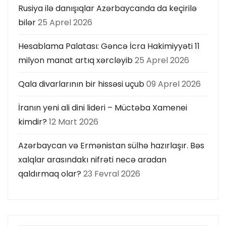
Rusiya ilə danışıqlar Azərbaycanda da keçirilə
bilər
25 Aprel 2026
Hesablama Palatası: Gəncə İcra Hakimiyyəti 11
milyon manat artıq xərcləyib
25 Aprel 2026
Qala divarlarının bir hissəsi uçub
09 Aprel 2026
İranın yeni ali dini lideri – Müctəba Xamenei
kimdir?
12 Mart 2026
Azərbaycan və Ermənistan sülhə hazırlaşır. Bəs
xalqlar arasındakı nifrəti necə aradan
qaldırmaq olar?
23 Fevral 2026