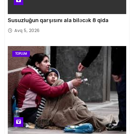
Susuzluğun qarşısını ala biləcək 8 qida
Avq 5, 2026
TOPLUM