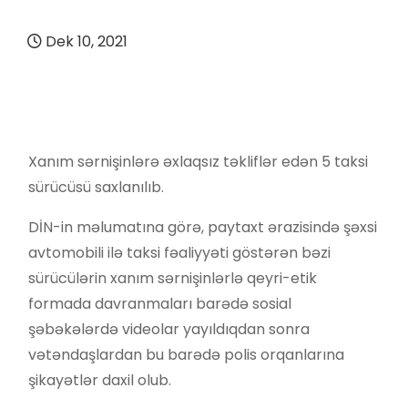
Dek 10, 2021
Xanım sərnişinlərə əxlaqsız təkliflər edən 5 taksi
sürücüsü saxlanılıb.
DİN-in məlumatına görə, paytaxt ərazisində şəxsi
avtomobili ilə taksi fəaliyyəti göstərən bəzi
sürücülərin xanım sərnişinlərlə qeyri-etik
formada davranmaları barədə sosial
şəbəkələrdə videolar yayıldıqdan sonra
vətəndaşlardan bu barədə polis orqanlarına
şikayətlər daxil olub.