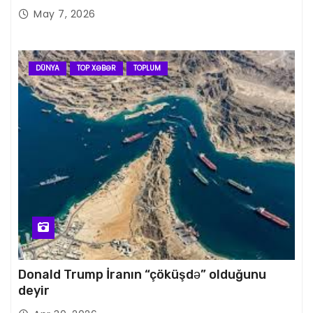
May 7, 2026
DÜNYA
TOP XƏBƏR
TOPLUM
Donald Trump İranın “çöküşdə” olduğunu
deyir