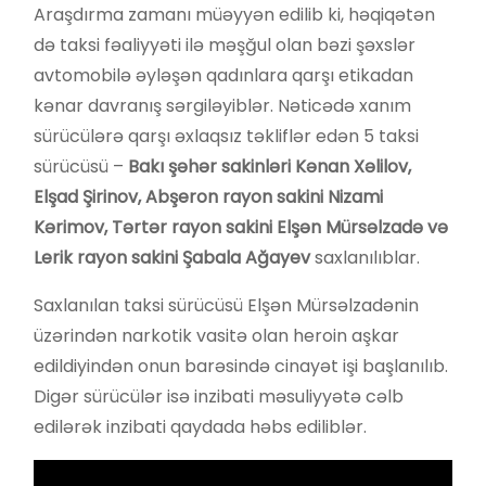
Araşdırma zamanı müəyyən edilib ki, həqiqətən
də taksi fəaliyyəti ilə məşğul olan bəzi şəxslər
avtomobilə əyləşən qadınlara qarşı etikadan
kənar davranış sərgiləyiblər. Nəticədə xanım
sürücülərə qarşı əxlaqsız təkliflər edən 5 taksi
sürücüsü –
Bakı şəhər sakinləri Kənan Xəlilov,
Elşad Şirinov, Abşeron rayon sakini Nizami
Kərimov, Tərtər rayon sakini Elşən Mürsəlzadə və
Lerik rayon sakini Şabala Ağayev
saxlanılıblar.
Saxlanılan taksi sürücüsü Elşən Mürsəlzadənin
üzərindən narkotik vasitə olan heroin aşkar
edildiyindən onun barəsində cinayət işi başlanılıb.
Digər sürücülər isə inzibati məsuliyyətə cəlb
edilərək inzibati qaydada həbs ediliblər.