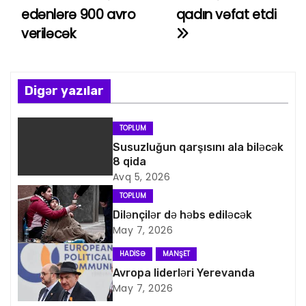
a
edənlərə 900 avro
qadın vəfat etdi
veriləcək
z
ı
n
Digər yazılar
a
TOPLUM
v
Susuzluğun qarşısını ala biləcək
8 qida
i
Avq 5, 2026
TOPLUM
q
Dilənçilər də həbs ediləcək
May 7, 2026
a
HADISƏ
MANŞET
s
Avropa liderləri Yerevanda
May 7, 2026
i