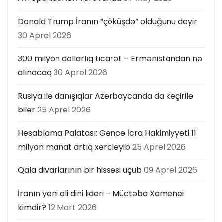
Donald Trump İranın “çöküşdə” olduğunu deyir
30 Aprel 2026
300 milyon dollarlıq ticarət – Ermənistandan nə
alınacaq
30 Aprel 2026
Rusiya ilə danışıqlar Azərbaycanda da keçirilə
bilər
25 Aprel 2026
Hesablama Palatası: Gəncə İcra Hakimiyyəti 11
milyon manat artıq xərcləyib
25 Aprel 2026
Qala divarlarının bir hissəsi uçub
09 Aprel 2026
İranın yeni ali dini lideri – Müctəba Xamenei
kimdir?
12 Mart 2026