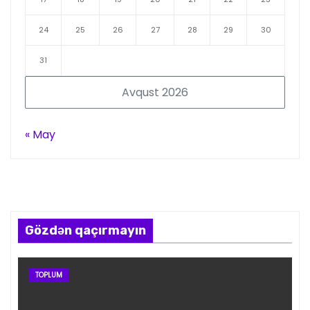
24
25
26
27
28
29
30
31
Avqust 2026
« May
Gözdən qaçırmayın
TOPLUM