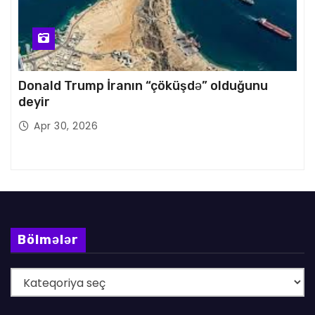
Donald Trump İranın “çöküşdə” olduğunu
deyir
Apr 30, 2026
Bölmələr
B
ö