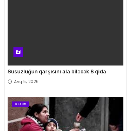
Susuzluğun qarşısını ala biləcək 8 qida
Avq 5, 2026
TOPLUM