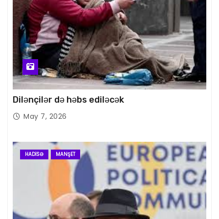
Dilənçilər də həbs ediləcək
May 7, 2026
HADISƏ
MANŞET