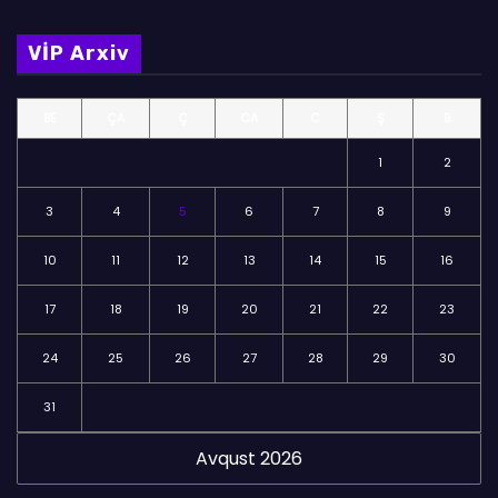
l
m
VİP Arxiv
ə
l
BE
ÇA
Ç
CA
C
Ş
B
ə
r
1
2
3
4
5
6
7
8
9
10
11
12
13
14
15
16
17
18
19
20
21
22
23
24
25
26
27
28
29
30
31
Avqust 2026