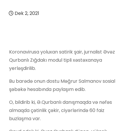
Dek 2, 2021
Koronavirusa yoluxan satirik şair, jurnalist Əvəz
Qurbanlı Zığdakı modul tipli xəstəxanaya
yerləşdirilib.
Bu barədə onun dostu Məğrur Salmanov sosial
şəbəkə hesabında paylaşım edib.
O, bildirib ki, Ə.Qurbanlı danışmaqda və nəfəs
almaqda çətinlik çəkir, ciyərlərində 60 faiz
buzlaşma var.