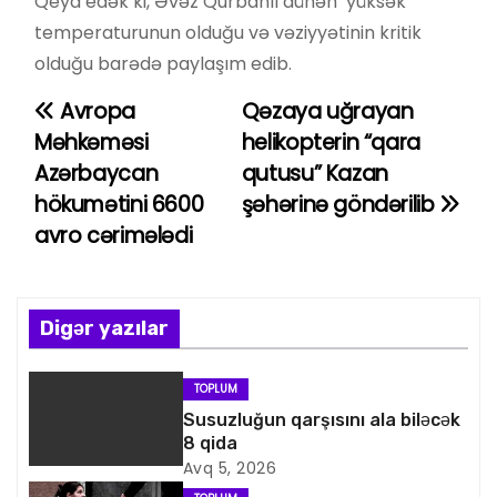
Qeyd edək ki, Əvəz Qurbanlı dünən yüksək
temperaturunun olduğu və vəziyyətinin kritik
olduğu barədə paylaşım edib.
Avropa
Qəzaya uğrayan
Y
Məhkəməsi
helikopterin “qara
a
Azərbaycan
qutusu” Kazan
hökumətini 6600
şəhərinə göndərilib
z
avro cərimələdi
ı
n
Digər yazılar
a
v
TOPLUM
Susuzluğun qarşısını ala biləcək
i
8 qida
Avq 5, 2026
q