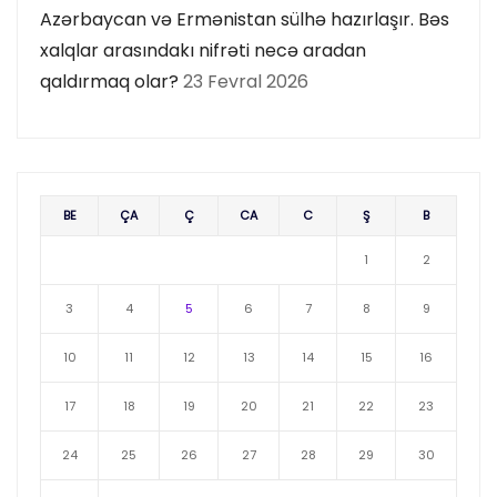
Azərbaycan və Ermənistan sülhə hazırlaşır. Bəs
xalqlar arasındakı nifrəti necə aradan
qaldırmaq olar?
23 Fevral 2026
BE
ÇA
Ç
CA
C
Ş
B
1
2
3
4
5
6
7
8
9
10
11
12
13
14
15
16
17
18
19
20
21
22
23
24
25
26
27
28
29
30