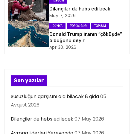
TOPLUM
a
Dilənçilər də həbs ediləcək
May 7, 2026
s
DÜNYA
TOP XƏBƏR
TOPLUM
i
Donald Trump İranın “çöküşdə”
olduğunu deyir
y
Apr 30, 2026
a
s
Son yazılar
ı
Susuzluğun qarşısını ala biləcək 8 qida
05
Avqust 2026
Dilənçilər də həbs ediləcək
07 May 2026
Avropa liderləri Yerevanda
07 May 2026