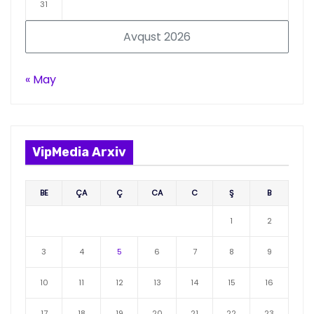
31
Avqust 2026
« May
VipMedia Arxiv
BE
ÇA
Ç
CA
C
Ş
B
1
2
3
4
5
6
7
8
9
10
11
12
13
14
15
16
17
18
19
20
21
22
23