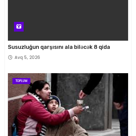
Susuzluğun qarşısını ala biləcək 8 qida
Avq 5, 2026
TOPLUM