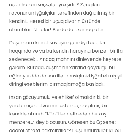
üçün haranı seçsələr yaxşıdır? Zəngilan
rayonunun işğalçılar tərəfindən dağıdılmış bir
kəndini… Hərəsi bir uçuq divarın üstündə
oturublar. Nə olar! Burda da oxumaq olar.
Düşündüm ki, indi savaşın gətirdiyi faciələr
haqqında və ya bu kəndin harayına bənzər bir ifa
səslənəcək… Ancaq mahnını dinləyəndə heyrətə
gəldim. Burada, düşmənin xaraba qoyduğu bu
ağlar yurdda da son illər müsiqimizi işğal etmiş şit
diringi əsəblərimi cırmaqlamağa başladı…
İnsan gözüyumulu və əhlikef olmalıdır ki, bir
yurdun uçuq divarının üstündə, dağılmış bir
kənddə oturub “Könüllər cəlb edən bu xoş
mənzərə…” deyib oxusun. Görəsən bu üç sənət
adamı ətrafa baxmırdılar? Düşünmürdülər ki, bu