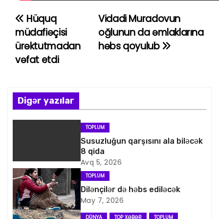
Hüquq
Vidadi Muradovun
Y
müdafiəçisi
oğlunun da əmlaklarına
a
ürəktutmadan
həbs qoyulub
vəfat etdi
z
ı
n
Digər yazılar
a
TOPLUM
v
Susuzluğun qarşısını ala biləcək
8 qida
i
Avq 5, 2026
TOPLUM
q
Dilənçilər də həbs ediləcək
May 7, 2026
a
DÜNYA
TOP XƏBƏR
TOPLUM