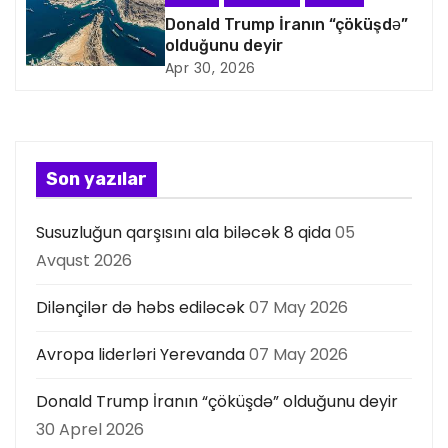
s
Donald Trump İranın “çöküşdə”
olduğunu deyir
i
Apr 30, 2026
y
a
s
Son yazılar
ı
Susuzluğun qarşısını ala biləcək 8 qida
05
Avqust 2026
Dilənçilər də həbs ediləcək
07 May 2026
Avropa liderləri Yerevanda
07 May 2026
Donald Trump İranın “çöküşdə” olduğunu deyir
30 Aprel 2026