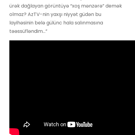
ürək dağlayan görüntüyə “xoş mənzərə” demək
olmaz? AzTV-nin yaxşı niyyət güdən bu
layihəsinin belə gülünc hala salınmasına
təəssüfləndim…”