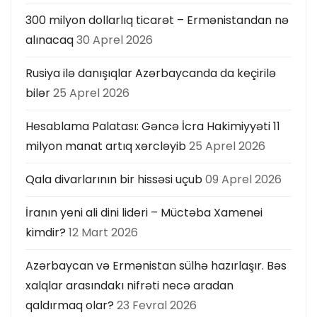
300 milyon dollarlıq ticarət – Ermənistandan nə
alınacaq
30 Aprel 2026
Rusiya ilə danışıqlar Azərbaycanda da keçirilə
bilər
25 Aprel 2026
Hesablama Palatası: Gəncə İcra Hakimiyyəti 11
milyon manat artıq xərcləyib
25 Aprel 2026
Qala divarlarının bir hissəsi uçub
09 Aprel 2026
İranın yeni ali dini lideri – Müctəba Xamenei
kimdir?
12 Mart 2026
Azərbaycan və Ermənistan sülhə hazırlaşır. Bəs
xalqlar arasındakı nifrəti necə aradan
qaldırmaq olar?
23 Fevral 2026