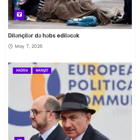
Dilənçilər də həbs ediləcək
May 7, 2026
HADISƏ
MANŞET