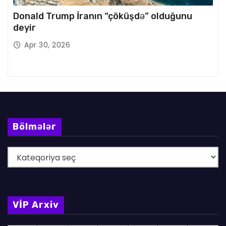
Donald Trump İranın “çöküşdə” olduğunu
deyir
Apr 30, 2026
Bölmələr
B
ö
l
m
VİP Arxiv
ə
l