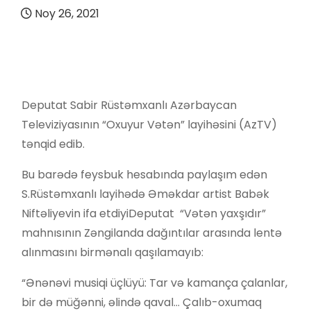
Noy 26, 2021
Deputat Sabir Rüstəmxanlı Azərbaycan
Televiziyasının “​Oxuyur Vətən” layihəsini (AzTV)
tənqid edib.
Bu barədə feysbuk hesabında paylaşım edən
S.Rüstəmxanlı layihədə Əməkdar artist Babək
Niftəliyevin ifa etdiyiDeputat “Vətən yaxşıdır”
mahnısının Zəngilanda dağıntılar arasında lentə
alınmasını birmənalı qaşılamayıb:
“Ənənəvi musiqi üçlüyü: Tar və kamança çalanlar,
bir də müğənni, əlində qaval… Çalıb-oxumaq