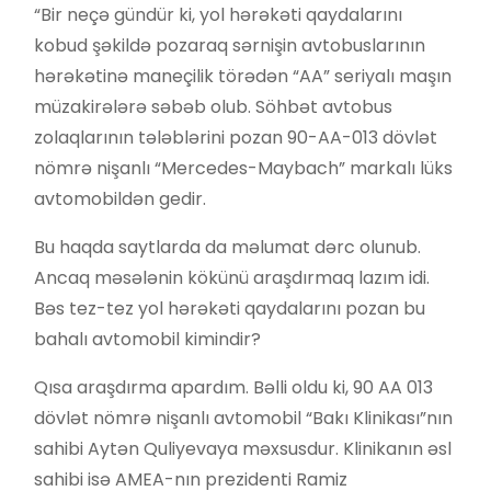
“Bir neçə gündür ki, yol hərəkəti qaydalarını
kobud şəkildə pozaraq sərnişin avtobuslarının
hərəkətinə maneçilik törədən “AA” seriyalı maşın
müzakirələrə səbəb olub. Söhbət avtobus
zolaqlarının tələblərini pozan 90-AA-013 dövlət
nömrə nişanlı “Mercedes-Maybach” markalı lüks
avtomobildən gedir.
Bu haqda saytlarda da məlumat dərc olunub.
Ancaq məsələnin kökünü araşdırmaq lazım idi.
Bəs tez-tez yol hərəkəti qaydalarını pozan bu
bahalı avtomobil kimindir?
Qısa araşdırma apardım. Bəlli oldu ki, 90 AA 013
dövlət nömrə nişanlı avtomobil “Bakı Klinikası”nın
sahibi Aytən Quliyevaya məxsusdur. Klinikanın əsl
sahibi isə AMEA-nın prezidenti Ramiz