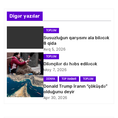
z
ı
Digər yazılar
n
TOPLUM
a
Susuzluğun qarşısını ala biləcək
8 qida
v
Avq 5, 2026
i
TOPLUM
Dilənçilər də həbs ediləcək
q
May 7, 2026
a
DÜNYA
TOP XƏBƏR
TOPLUM
Donald Trump İranın “çöküşdə”
s
olduğunu deyir
Apr 30, 2026
i
y