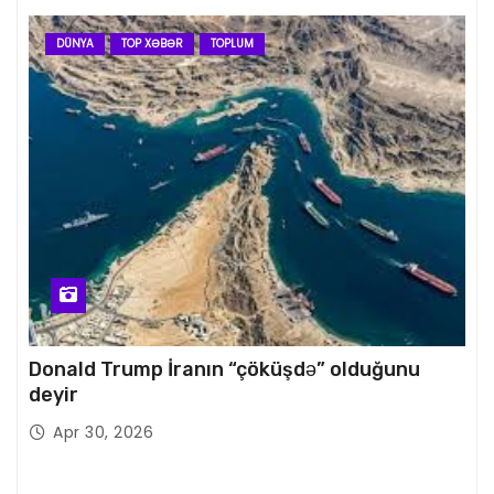
DÜNYA
TOP XƏBƏR
TOPLUM
Donald Trump İranın “çöküşdə” olduğunu
deyir
Apr 30, 2026