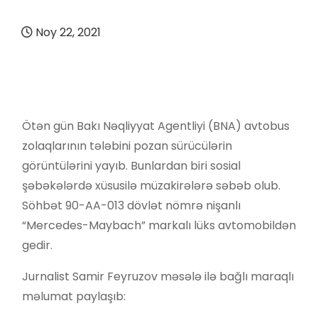
Noy 22, 2021
Ötən gün Bakı Nəqliyyat Agentliyi (BNA) avtobus
zolaqlarının tələbini pozan sürücülərin
görüntülərini yayıb. Bunlardan biri sosial
şəbəkələrdə xüsusilə müzakirələrə səbəb olub.
Söhbət 90-AA-013 dövlət nömrə nişanlı
“Mercedes-Maybach” markalı lüks avtomobildən
gedir.
Jurnalist Samir Feyruzov məsələ ilə bağlı maraqlı
məlumat paylaşıb: