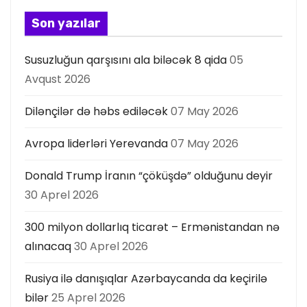
a
Son yazılar
s
Susuzluğun qarşısını ala biləcək 8 qida
05
ı
Avqust 2026
Dilənçilər də həbs ediləcək
07 May 2026
Avropa liderləri Yerevanda
07 May 2026
Donald Trump İranın “çöküşdə” olduğunu deyir
30 Aprel 2026
300 milyon dollarlıq ticarət – Ermənistandan nə
alınacaq
30 Aprel 2026
Rusiya ilə danışıqlar Azərbaycanda da keçirilə
bilər
25 Aprel 2026