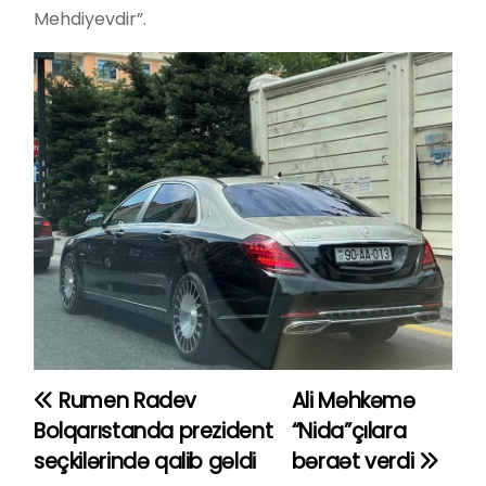
Mehdiyevdir”.
Rumen Radev
Ali Məhkəmə
Y
Bolqarıstanda prezident
“Nida”çılara
a
seçkilərində qalib gəldi
bəraət verdi