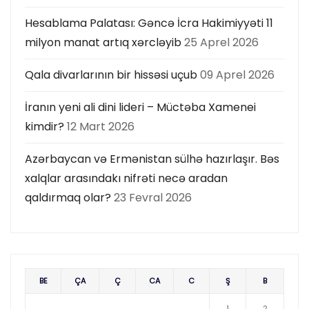
Hesablama Palatası: Gəncə İcra Hakimiyyəti 11
milyon manat artıq xərcləyib
25 Aprel 2026
Qala divarlarının bir hissəsi uçub
09 Aprel 2026
İranın yeni ali dini lideri – Müctəba Xamenei
kimdir?
12 Mart 2026
Azərbaycan və Ermənistan sülhə hazırlaşır. Bəs
xalqlar arasındakı nifrəti necə aradan
qaldırmaq olar?
23 Fevral 2026
BE
ÇA
Ç
CA
C
Ş
B
1
2