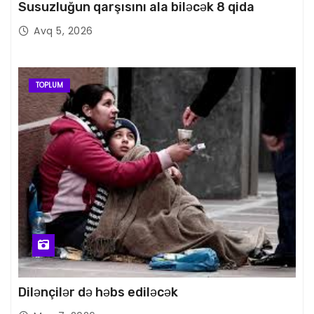
Susuzluğun qarşısını ala biləcək 8 qida
Avq 5, 2026
TOPLUM
Dilənçilər də həbs ediləcək