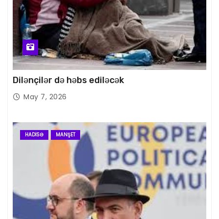
Dilənçilər də həbs ediləcək
May 7, 2026
HADISƏ
MANŞET