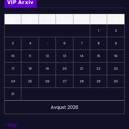
VİP Arxiv
ə
l
BE
ÇA
Ç
CA
C
Ş
B
ə
r
1
2
3
4
5
6
7
8
9
10
11
12
13
14
15
16
17
18
19
20
21
22
23
24
25
26
27
28
29
30
31
Avqust 2026
« May