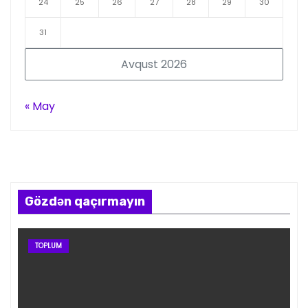
24
25
26
27
28
29
30
31
Avqust 2026
« May
Gözdən qaçırmayın
TOPLUM