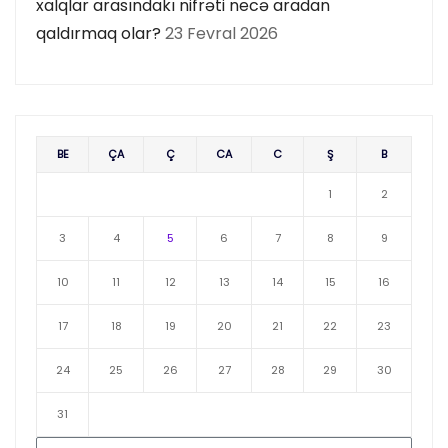
xalqlar arasındakı nifrəti necə aradan
qaldırmaq olar?
23 Fevral 2026
BE
ÇA
Ç
CA
C
Ş
B
1
2
3
4
5
6
7
8
9
10
11
12
13
14
15
16
17
18
19
20
21
22
23
24
25
26
27
28
29
30
31