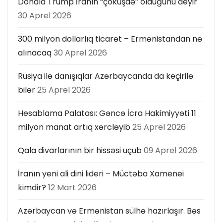
Donald Trump İranın “çöküşdə” olduğunu deyir
30 Aprel 2026
300 milyon dollarlıq ticarət – Ermənistandan nə
alınacaq
30 Aprel 2026
Rusiya ilə danışıqlar Azərbaycanda da keçirilə
bilər
25 Aprel 2026
Hesablama Palatası: Gəncə İcra Hakimiyyəti 11
milyon manat artıq xərcləyib
25 Aprel 2026
Qala divarlarının bir hissəsi uçub
09 Aprel 2026
İranın yeni ali dini lideri – Müctəba Xamenei
kimdir?
12 Mart 2026
Azərbaycan və Ermənistan sülhə hazırlaşır. Bəs