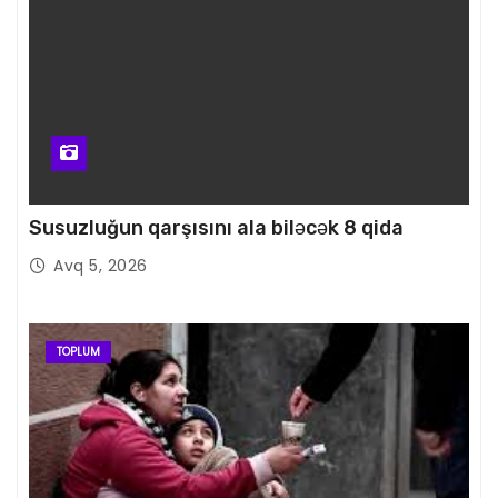
Susuzluğun qarşısını ala biləcək 8 qida
Avq 5, 2026
TOPLUM