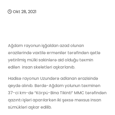
Okt 28, 2021
Ağdam rayonun işğaldan azad olunan
ərazilərində vaxtilə ermənilər tərəfindən qətlə
yetirilmiş mülki sakinlərə aid olduğu təxmin
edilən insan skeletləri aşkarlanıb.
Hadisə rayonun Uzundərə adlanan ərazisində
qeydə alınıb. Bərdə-Ağdam yolunun təxminən
37-ci km-də “Körpü-Bina Tikinti” MMC tərəfindən
qazıntı işləri aparılarkən iki şəxsə məxsus insan
sümükləri aşkar edilib.