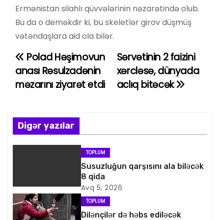
Ermənistan silahlı qüvvələrinin nəzarətində olub.
Bu da o deməkdir ki, bu skeletlər girov düşmüş
vətəndaşlara aid ola bilər.
Polad Həşimovun
Sərvətinin 2 faizini
Y
anası Rəsulzadənin
xərcləsə, dünyada
a
məzarını ziyarət etdi
aclıq bitəcək
z
ı
Digər yazılar
n
TOPLUM
a
Susuzluğun qarşısını ala biləcək
8 qida
v
Avq 5, 2026
i
TOPLUM
Dilənçilər də həbs ediləcək