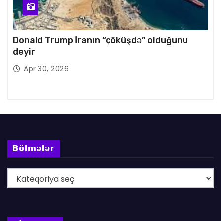
Donald Trump İranın “çöküşdə” olduğunu
deyir
Apr 30, 2026
Bölmələr
B
ö
l
m