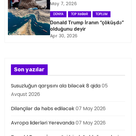
q
May 7, 2026
a
DÜNYA
TOP XƏBƏR
TOPLUM
Donald Trump İranın “çöküşdə”
s
olduğunu deyir
Apr 30, 2026
i
y
a
Son yazılar
s
Susuzluğun qarşısını ala biləcək 8 qida
05
ı
Avqust 2026
Dilənçilər də həbs ediləcək
07 May 2026
Avropa liderləri Yerevanda
07 May 2026