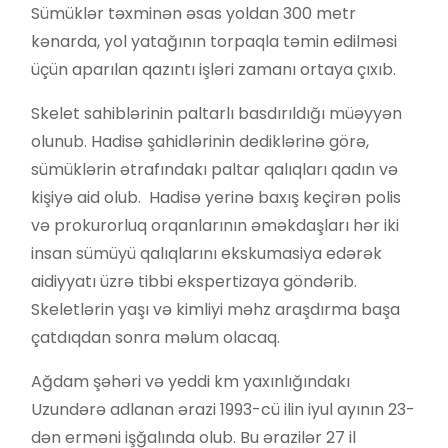
Sümüklər təxminən əsas yoldan 300 metr
kənarda, yol yatağının torpaqla təmin edilməsi
üçün aparılan qazıntı işləri zamanı ortaya çıxıb.
Skelet sahiblərinin paltarlı basdırıldığı müəyyən
olunub. Hadisə şahidlərinin dediklərinə görə,
sümüklərin ətrafındakı paltar qalıqları qadın və
kişiyə aid olub. Hadisə yerinə baxış keçirən polis
və prokurorluq orqanlarının əməkdaşları hər iki
insan sümüyü qalıqlarını ekskumasiya edərək
aidiyyatı üzrə tibbi ekspertizaya göndərib.
Skeletlərin yaşı və kimliyi məhz araşdırma başa
çatdıqdan sonra məlum olacaq.
Ağdam şəhəri və yeddi km yaxınlığındakı
Uzundərə adlanan ərazi 1993-cü ilin iyul ayının 23-
dən erməni işğalında olub. Bu ərazilər 27 il