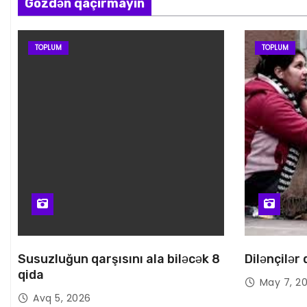
Gözdən qaçırmayın
TOPLUM
TOPLUM
Susuzluğun qarşısını ala biləcək 8
Dilənçilər
qida
May 7, 2
Avq 5, 2026