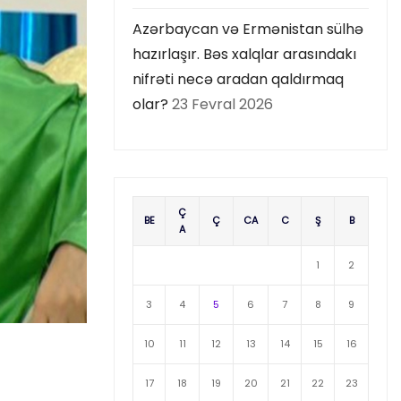
Azərbaycan və Ermənistan sülhə
hazırlaşır. Bəs xalqlar arasındakı
nifrəti necə aradan qaldırmaq
olar?
23 Fevral 2026
Ç
BE
Ç
CA
C
Ş
B
A
1
2
3
4
5
6
7
8
9
10
11
12
13
14
15
16
17
18
19
20
21
22
23