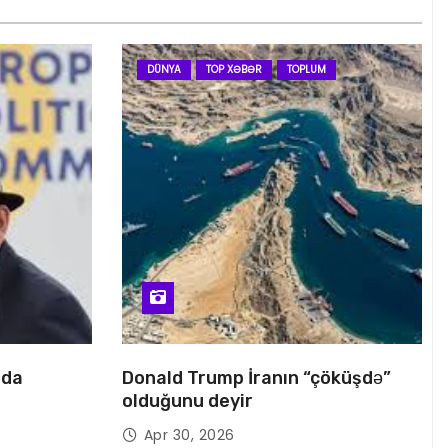
DÜNYA
TOP XƏBƏR
TOPLUM
nda
Donald Trump İranın “çöküşdə”
olduğunu deyir
Apr 30, 2026