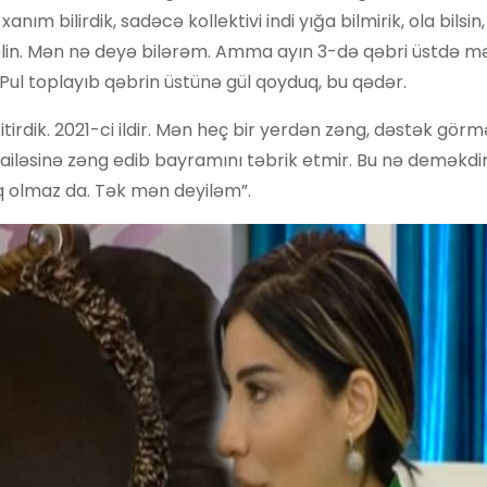
nım bilirdik, sadəcə kollektivi indi yığa bilmirik, ola bilsin,
 gəlin. Mən nə deyə bilərəm. Amma ayın 3-də qəbri üstdə m
 Pul toplayıb qəbrin üstünə gül qoyduq, bu qədər.
 itirdik. 2021-ci ildir. Mən heç bir yerdən zəng, dəstək gör
ailəsinə zəng edib bayramını təbrik etmir. Bu nə deməkdir
 olmaz da. Tək mən deyiləm”.