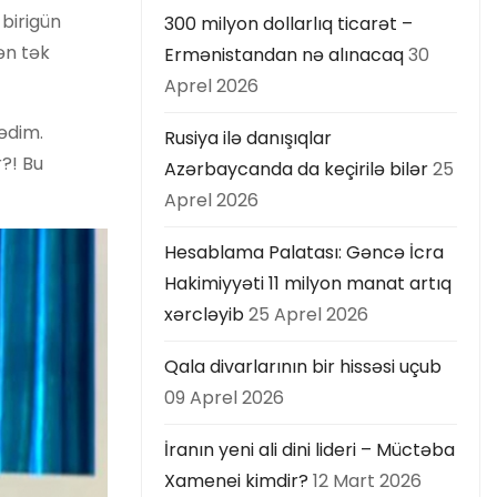
 birigün
300 milyon dollarlıq ticarət –
ən tək
Ermənistandan nə alınacaq
30
Aprel 2026
mədim.
Rusiya ilə danışıqlar
?! Bu
Azərbaycanda da keçirilə bilər
25
Aprel 2026
Hesablama Palatası: Gəncə İcra
Hakimiyyəti 11 milyon manat artıq
xərcləyib
25 Aprel 2026
Qala divarlarının bir hissəsi uçub
09 Aprel 2026
İranın yeni ali dini lideri – Müctəba
Xamenei kimdir?
12 Mart 2026