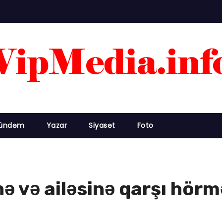
ündəm
Yazar
Siyasət
Foto
ə və ailəsinə qarşı hörm