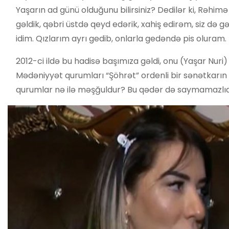
Yaşarın ad günü olduğunu bilirsiniz? Dedilər ki, Rəhimə xa
gəldik, qəbri üstdə qeyd edərik, xahiş edirəm, siz də
idim. Qızlarım ayrı gedib, onlarla gedəndə pis oluram.
2012-ci ildə bu hadisə başımıza gəldi, onu (Yaşar Nuri)
Mədəniyyət qurumları “Şöhrət” ordenli bir sənətkarın 
qurumlar nə ilə məşğuldur? Bu qədər də saymamazlıq