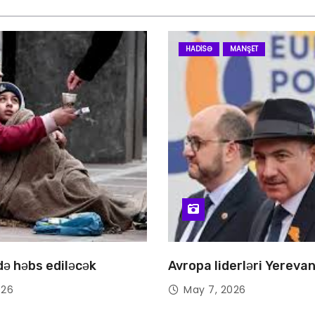
HADISƏ
MANŞET
 də həbs ediləcək
Avropa liderləri Yereva
026
May 7, 2026