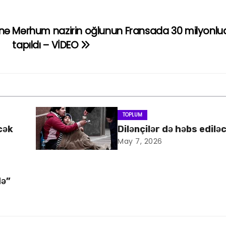
ünə
Mərhum nazirin oğlunun Fransada 30 milyonluq 
tapıldı – VİDEO
TOPLUM
cək
Dilənçilər də həbs edilə
May 7, 2026
də”