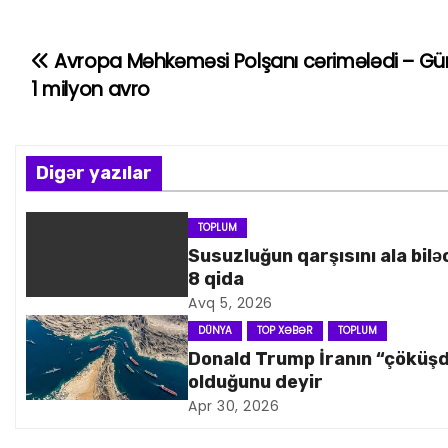
Avropa Məhkəməsi Polşanı cərimələdi – G
Y
1 milyon avro
a
z
Digər yazılar
ı
n
TOPLUM
Susuzluğun qarşısını ala bilə
a
8 qida
Avq 5, 2026
v
DÜNYA
TOP XƏBƏR
TOPLUM
i
Donald Trump İranın “çöküş
olduğunu deyir
q
Apr 30, 2026
a