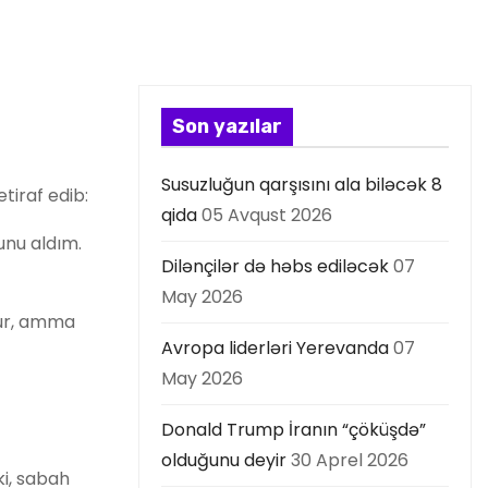
Son yazılar
Susuzluğun qarşısını ala biləcək 8
etiraf edib:
qida
05 Avqust 2026
unu aldım.
Dilənçilər də həbs ediləcək
07
May 2026
lur, amma
Avropa liderləri Yerevanda
07
May 2026
Donald Trump İranın “çöküşdə”
olduğunu deyir
30 Aprel 2026
i, sabah