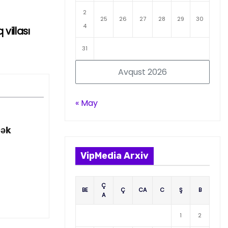
2
25
26
27
28
29
30
4
villası
31
Avqust 2026
« May
cək
VipMedia Arxiv
Ç
BE
Ç
CA
C
Ş
B
A
1
2