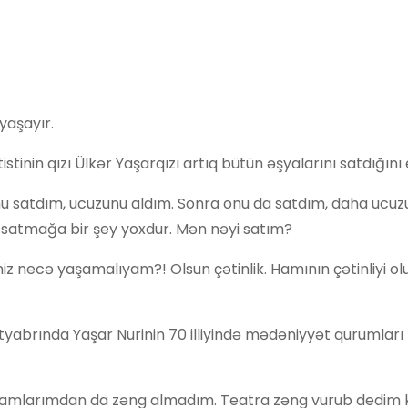
yaşayır.
stinin qızı Ülkər Yaşarqızı artıq bütün əşyalarını satdığını 
onu satdım, ucuzunu aldım. Sonra onu da satdım, daha ucuz
q satmağa bir şey yoxdur. Mən nəyi satım?
niz necə yaşamalıyam?! Olsun çətinlik. Hamının çətinliyi o
tyabrında Yaşar Nurinin 70 illiyində mədəniyyət qurumları
adamlarımdan da zəng almadım. Teatra zəng vurub dedim k