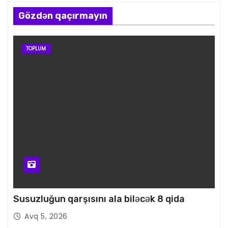
Gözdən qaçırmayın
TOPLUM
Susuzluğun qarşısını ala biləcək 8 qida
Avq 5, 2026