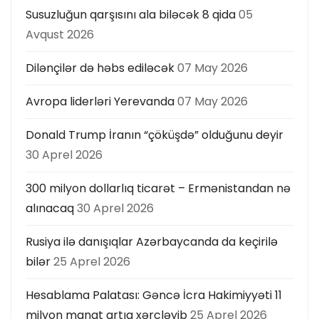
s
Susuzluğun qarşısını ala biləcək 8 qida
05
ı
Avqust 2026
Dilənçilər də həbs ediləcək
07 May 2026
Avropa liderləri Yerevanda
07 May 2026
Donald Trump İranın “çöküşdə” olduğunu deyir
30 Aprel 2026
300 milyon dollarlıq ticarət – Ermənistandan nə
alınacaq
30 Aprel 2026
Rusiya ilə danışıqlar Azərbaycanda da keçirilə
bilər
25 Aprel 2026
Hesablama Palatası: Gəncə İcra Hakimiyyəti 11
milyon manat artıq xərcləyib
25 Aprel 2026