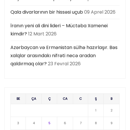
Qala divarlarının bir hissəsi uçub
09 Aprel 2026
İranın yeni ali dini lideri – Müctəba Xamenei
kimdir?
12 Mart 2026
Azərbaycan və Ermənistan sülhə hazırlaşır. Bəs
xalqlar arasındakı nifrəti necə aradan
qaldırmaq olar?
23 Fevral 2026
BE
ÇA
Ç
CA
C
Ş
B
1
2
3
4
5
6
7
8
9