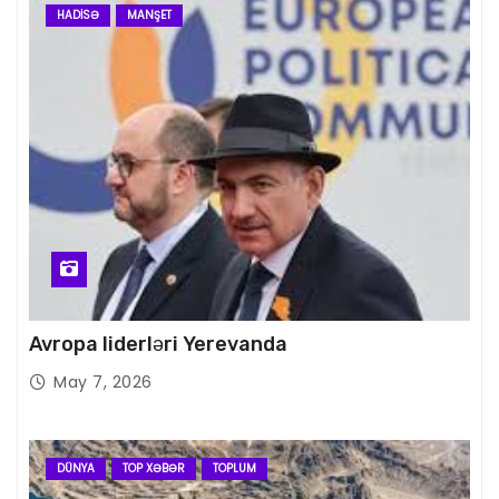
HADISƏ
MANŞET
Avropa liderləri Yerevanda
May 7, 2026
DÜNYA
TOP XƏBƏR
TOPLUM