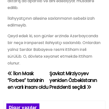
axtarış da aparılıb və dini ədəbiyyat müsadirə
edilib.
İlahyyatçının ailəsinə saxlanmanın səbəbi izah
edilməyib.
Qeyd edək ki, son günlər ərzində Azərbaycanda
bir neçə iranpərəst ilahiyatçı saxlanılıb. Onlardan
yalnız Sərdar Babayevə rəsmi ittiham irəli
sürülüb. O, dövlətə xəyanət etməkdə ittiham
olunur.
İlon Mask
Şavkat Mirziyoyev
Y
“Forbes” tarixinin
yenidən Özbəkistanın
a
ən varlı insanı oldu
Prezidenti seçildi
z
ı
Digər yazılar