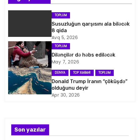
n
TOPLUM
a
Susuzluğun qarşısını ala biləcək
8 qida
v
Avq 5, 2026
i
TOPLUM
Dilənçilər də həbs ediləcək
q
May 7, 2026
a
DÜNYA
TOP XƏBƏR
TOPLUM
Donald Trump İranın “çöküşdə”
s
olduğunu deyir
Apr 30, 2026
i
y
a
Son yazılar