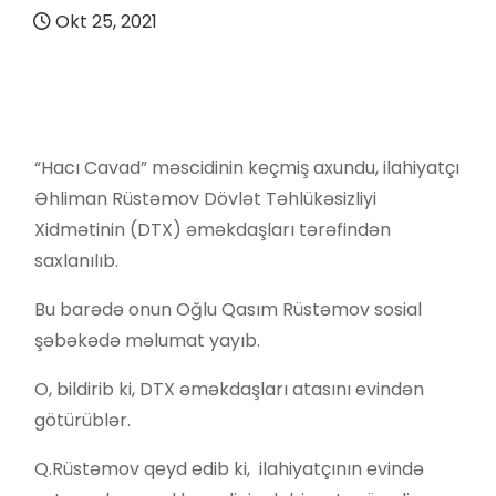
Okt 25, 2021
“Hacı Cavad” məscidinin keçmiş axundu, ilahiyatçı
Əhliman Rüstəmov Dövlət Təhlükəsizliyi
Xidmətinin (DTX) əməkdaşları tərəfindən
saxlanılıb.
Bu barədə onun Oğlu Qasım Rüstəmov sosial
şəbəkədə məlumat yayıb.
O, bildirib ki, DTX əməkdaşları atasını evindən
götürüblər.
Q.Rüstəmov qeyd edib ki, ilahiyatçının evində