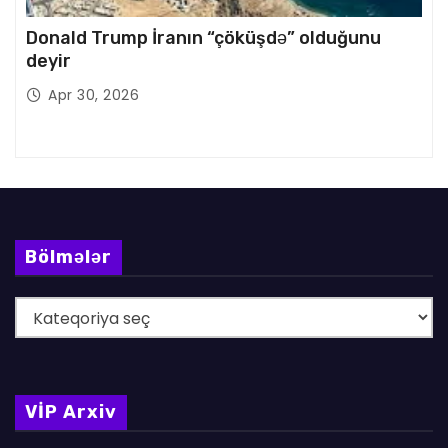
Donald Trump İranın “çöküşdə” olduğunu
deyir
Apr 30, 2026
Bölmələr
B
ö
l
m
VİP Arxiv
ə