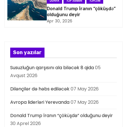
DÜNYA
TOP XƏBƏR
TOPLUM
s
Donald Trump İranın “çöküşdə”
olduğunu deyir
i
Apr 30, 2026
y
a
s
Son yazılar
ı
Susuzluğun qarşısını ala biləcək 8 qida
05
Avqust 2026
Dilənçilər də həbs ediləcək
07 May 2026
Avropa liderləri Yerevanda
07 May 2026
Donald Trump İranın “çöküşdə” olduğunu deyir
30 Aprel 2026