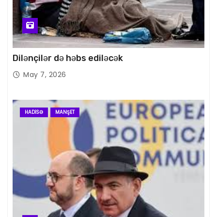
Dilənçilər də həbs ediləcək
May 7, 2026
HADISƏ
MANŞET