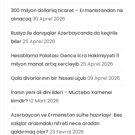
300 milyon dollarlıq ticarət – Ermənistandan nə
alınacaq
30 Aprel 2026
Rusiya ilə danışıqlar Azərbaycanda da keçirilə
bilər
25 Aprel 2026
Hesablama Palatası: Gəncə İcra Hakimiyyəti 11
milyon manat artıq xərcləyib
25 Aprel 2026
Qala divarlarının bir hissəsi uçub
09 Aprel 2026
İranın yeni ali dini lideri – Müctəba Xamenei
kimdir?
12 Mart 2026
Azərbaycan və Ermənistan sülhə hazırlaşır. Bəs
xalqlar arasındakı nifrəti necə aradan
qaldırmaq olar?
23 Fevral 2026