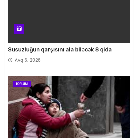
Susuzluğun qarşısını ala biləcək 8 qida
Avq 5, 2026
TOPLUM