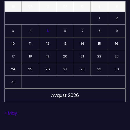
l
BE
ÇA
Ç
CA
C
Ş
B
ə
r
1
2
3
4
5
6
7
8
9
10
11
12
13
14
15
16
17
18
19
20
21
22
23
24
25
26
27
28
29
30
31
Avqust 2026
« May