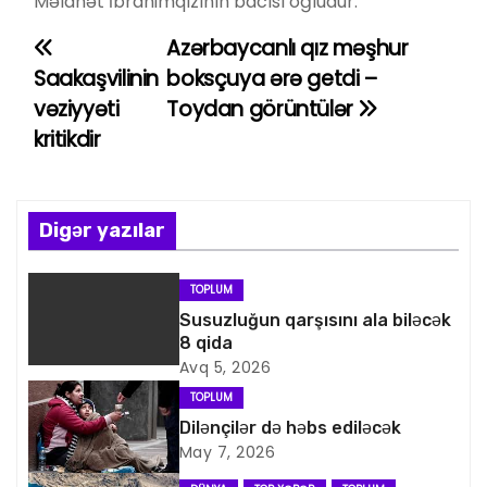
Məlahət İbrahimqızının bacısı oğludur.
Azərbaycanlı qız məşhur
Y
Saakaşvilinin
boksçuya ərə getdi –
a
vəziyyəti
Toydan görüntülər
kritikdir
z
ı
n
Digər yazılar
a
TOPLUM
v
Susuzluğun qarşısını ala biləcək
8 qida
i
Avq 5, 2026
TOPLUM
q
Dilənçilər də həbs ediləcək
May 7, 2026
a