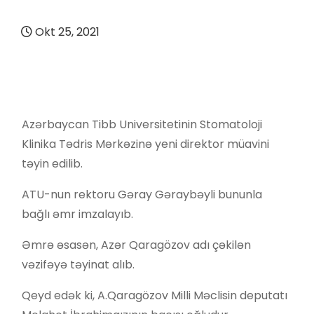
Okt 25, 2021
Azərbaycan Tibb Universitetinin Stomatoloji
Klinika Tədris Mərkəzinə yeni direktor müavini
təyin edilib.
ATU-nun rektoru Gəray Gəraybəyli bununla
bağlı əmr imzalayıb.
Əmrə əsasən, Azər Qaragözov adı çəkilən
vəzifəyə təyinat alıb.
Qeyd edək ki, A.Qaragözov Milli Məclisin deputatı