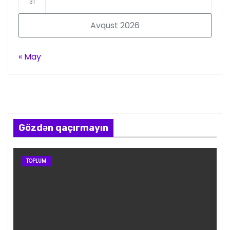
31
Avqust 2026
« May
Gözdən qaçırmayın
TOPLUM