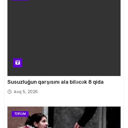
Susuzluğun qarşısını ala biləcək 8 qida
Avq 5, 2026
TOPLUM