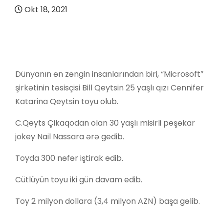
Okt 18, 2021
Dünyanın ən zəngin insanlarından biri, “Microsoft”
şirkətinin təsisçisi Bill Qeytsin 25 yaşlı qızı Cennifer
Katarina Qeytsin toyu olub.
C.Qeyts Çikaqodan olan 30 yaşlı misirli peşəkar
jokey Nail Nassara ərə gedib.
Toyda 300 nəfər iştirak edib.
Cütlüyün toyu iki gün davam edib.
Toy 2 milyon dollara (3,4 milyon AZN) başa gəlib.