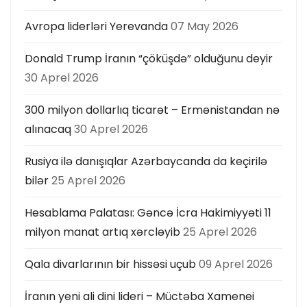
Avropa liderləri Yerevanda
07 May 2026
Donald Trump İranın “çöküşdə” olduğunu deyir
30 Aprel 2026
300 milyon dollarlıq ticarət – Ermənistandan nə
alınacaq
30 Aprel 2026
Rusiya ilə danışıqlar Azərbaycanda da keçirilə
bilər
25 Aprel 2026
Hesablama Palatası: Gəncə İcra Hakimiyyəti 11
milyon manat artıq xərcləyib
25 Aprel 2026
Qala divarlarının bir hissəsi uçub
09 Aprel 2026
İranın yeni ali dini lideri – Müctəba Xamenei