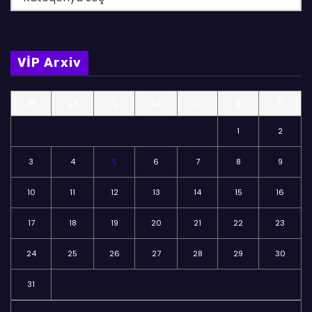
ö
l
m
VİP Arxiv
ə
l
BE
ÇA
Ç
CA
C
Ş
B
ə
r
1
2
3
4
5
6
7
8
9
10
11
12
13
14
15
16
17
18
19
20
21
22
23
24
25
26
27
28
29
30
31