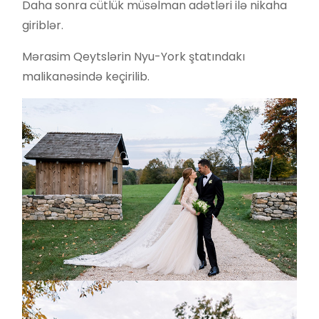
Daha sonra cütlük müsəlman adətləri ilə nikaha
giriblər.
Mərasim Qeytslərin Nyu-York ştatındakı
malikanəsində keçirilib.