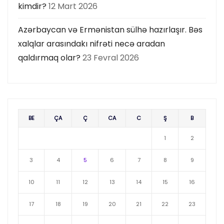
kimdir?
12 Mart 2026
Azərbaycan və Ermənistan sülhə hazırlaşır. Bəs
xalqlar arasındakı nifrəti necə aradan
qaldırmaq olar?
23 Fevral 2026
BE
ÇA
Ç
CA
C
Ş
B
1
2
3
4
5
6
7
8
9
10
11
12
13
14
15
16
17
18
19
20
21
22
23