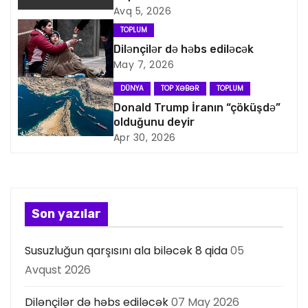
v
Avq 5, 2026
i
TOPLUM
Dilənçilər də həbs ediləcək
q
May 7, 2026
a
DÜNYA
TOP XƏBƏR
TOPLUM
Donald Trump İranın “çöküşdə”
s
olduğunu deyir
Apr 30, 2026
i
y
a
Son yazılar
s
Susuzluğun qarşısını ala biləcək 8 qida
05
ı
Avqust 2026
Dilənçilər də həbs ediləcək
07 May 2026