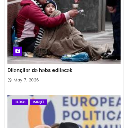
Dilənçilər də həbs ediləcək
May 7, 2026
HADISƏ
MANŞET