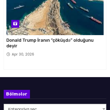
Donald Trump İranın “çöküşdə” olduğunu
deyir
Apr 30, 2026
Bölmələr
B