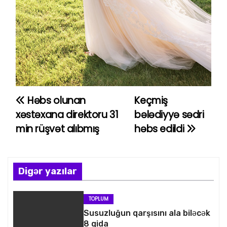
Həbs olunan
Keçmiş
Y
xəstəxana direktoru 31
bələdiyyə sədri
a
min rüşvət alıbmış
həbs edildi
z
ı
Digər yazılar
n
TOPLUM
a
Susuzluğun qarşısını ala biləcək
8 qida