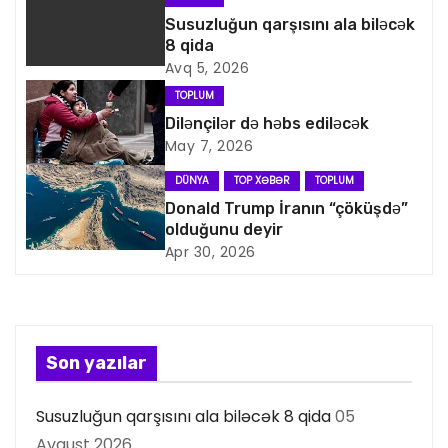
a
Susuzluğun qarşısını ala biləcək
8 qida
v
Avq 5, 2026
i
TOPLUM
Dilənçilər də həbs ediləcək
q
May 7, 2026
a
DÜNYA
TOP XƏBƏR
TOPLUM
Donald Trump İranın “çöküşdə”
s
olduğunu deyir
Apr 30, 2026
i
y
a
Son yazılar
s
Susuzluğun qarşısını ala biləcək 8 qida
05
ı
Avqust 2026