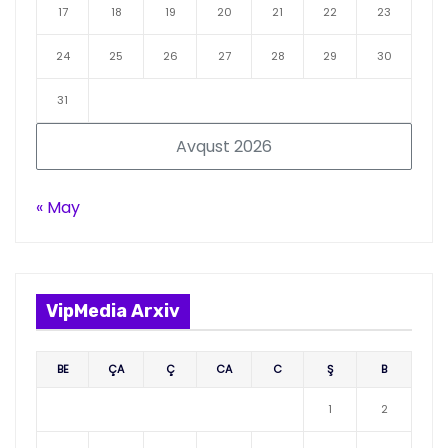
17
18
19
20
21
22
23
24
25
26
27
28
29
30
31
Avqust 2026
« May
VipMedia Arxiv
BE
ÇA
Ç
CA
C
Ş
B
1
2