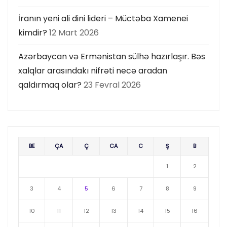
İranın yeni ali dini lideri – Müctəba Xamenei
kimdir?
12 Mart 2026
Azərbaycan və Ermənistan sülhə hazırlaşır. Bəs
xalqlar arasındakı nifrəti necə aradan
qaldırmaq olar?
23 Fevral 2026
BE
ÇA
Ç
CA
C
Ş
B
1
2
3
4
5
6
7
8
9
10
11
12
13
14
15
16