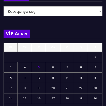
B
ö
l
m
VİP Arxiv
ə
l
BE
ÇA
Ç
CA
C
Ş
B
ə
r
1
2
3
4
5
6
7
8
9
10
11
12
13
14
15
16
17
18
19
20
21
22
23
24
25
26
27
28
29
30