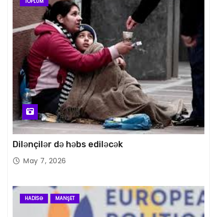
TOPLUM
Dilənçilər də həbs ediləcək
May 7, 2026
HADISƏ
MANŞET