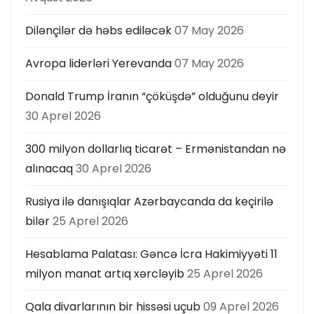
Dilənçilər də həbs ediləcək
07 May 2026
Avropa liderləri Yerevanda
07 May 2026
Donald Trump İranın “çöküşdə” olduğunu deyir
30 Aprel 2026
300 milyon dollarlıq ticarət – Ermənistandan nə
alınacaq
30 Aprel 2026
Rusiya ilə danışıqlar Azərbaycanda da keçirilə
bilər
25 Aprel 2026
Hesablama Palatası: Gəncə İcra Hakimiyyəti 11
milyon manat artıq xərcləyib
25 Aprel 2026
Qala divarlarının bir hissəsi uçub
09 Aprel 2026