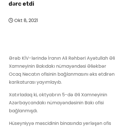
dərc etdi
Okt 8, 2021
Ərəb KİV-lərində İranın Ali Rəhbəri Ayətullah Əli
Xamneyinin Bakıdakı nümayəndəsi Əliəkbər
Ocaq Necatın ofisinin bağlanmasını əks etdirən
karikaturası yayımlayıb.
Xatırladaq ki, oktyabrın 5-də Əli Xamneyinin
Azərbaycandakı nümayəndəsinin Bakı ofisi
bağlanmışdı.
Hüseyniyyə məscidinin binasında yerləşən ofis