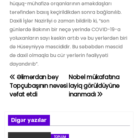
hüquq-mühafizə orqanlarının əməkdaşları
tərəfindən baxış keçirildikdən sonra bağlanılıb.
Daxili İşlər Nazirliyi o zaman bildirib ki, “son
günlərdə Bakının bir neçə yerində COVID-19-a
yoluxanların sayı kəskin artıb və bu yerlərdən biri
də Hüseyniyyə məscididir. Bu səbəbdən məscid
də daxil olmaqla bu cür yerlərin fəaliyyəti
dayandırıb”.
Əlimərdan bəy
Nobel mükafatına
Y
Topçubaşının nəvəsi
layiq görüldüyünə
a
vəfat etdi
inanmadı
z
ı
Digər yazılar
n
TOPLUM