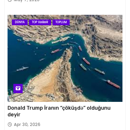
DÜNYA
TOP XƏBƏR
TOPLUM
Donald Trump İranın “çöküşdə” olduğunu
deyir
Apr 30, 2026