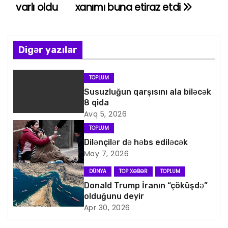
varlı oldu
xanımı buna etiraz etdi
z
ı
n
Digər yazılar
a
TOPLUM
v
Susuzluğun qarşısını ala biləcək
8 qida
i
Avq 5, 2026
TOPLUM
q
Dilənçilər də həbs ediləcək
May 7, 2026
a
DÜNYA
TOP XƏBƏR
TOPLUM
s
Donald Trump İranın “çöküşdə”
olduğunu deyir
i
Apr 30, 2026
y