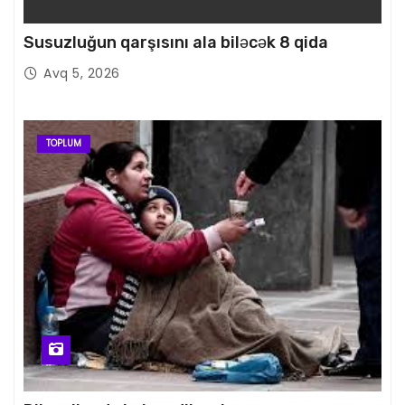
Susuzluğun qarşısını ala biləcək 8 qida
Avq 5, 2026
TOPLUM