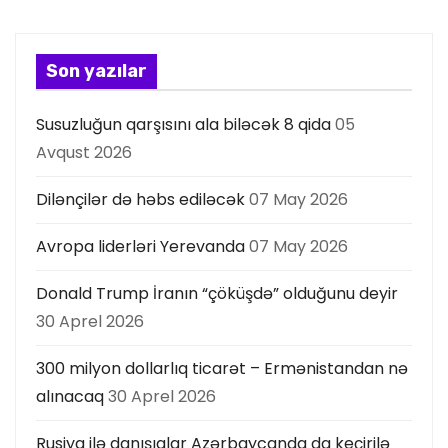
a
s
Son yazılar
ı
Susuzluğun qarşısını ala biləcək 8 qida
05
Avqust 2026
Dilənçilər də həbs ediləcək
07 May 2026
Avropa liderləri Yerevanda
07 May 2026
Donald Trump İranın “çöküşdə” olduğunu deyir
30 Aprel 2026
300 milyon dollarlıq ticarət – Ermənistandan nə
alınacaq
30 Aprel 2026
Rusiya ilə danışıqlar Azərbaycanda da keçirilə