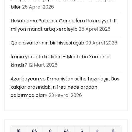
bilər
25 Aprel 2026
Hesablama Palatası: Gəncə İcra Hakimiyyəti 11
milyon manat artıq xərcləyib
25 Aprel 2026
Qala divarlarının bir hissəsi uçub
09 Aprel 2026
İranın yeni ali dini lideri – Müctəba Xamenei
kimdir?
12 Mart 2026
Azərbaycan və Ermənistan sülhə hazırlaşır. Bəs
xalqlar arasındakı nifrəti necə aradan
qaldırmaq olar?
23 Fevral 2026
BE
ÇA
Ç
CA
C
Ş
B