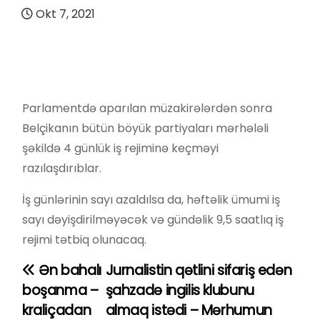
Okt 7, 2021
Parlamentdə aparılan müzakirələrdən sonra
Belçikanın bütün böyük partiyaları mərhələli
şəkildə 4 günlük iş rejiminə keçməyi
razılaşdırıblar.
İş günlərinin sayı azaldılsa da, həftəlik ümumi iş
sayı dəyişdirilməyəcək və gündəlik 9,5 saatlıq iş
rejimi tətbiq olunacaq.
Ən bahalı
Jurnalistin qətlini sifariş edən
Y
boşanma –
şahzadə ingilis klubunu
a
kraliçadan
almaq istədi – Mərhumun