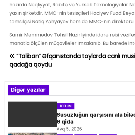
hazırda Nəqliyyat, Rabitə və Yüksək Texnologiyalar N
yaxın şirkətdir. MMC-nin təsisçiləri Haciyev Fuad Bə
təmsilçisi Natiq Yəhyayev həm də MMC-nin direktoru və
Samir Məmmədov Təhsil Nazirliyində idarə rəisi vəzif
manatla ölçülən müqavilələr imzalanıb. Bu barədə in
“Taliban” Əfqanıstanda toylarda canlı musi
Y
qadağa qoydu
a
z
Digər yazılar
ı
n
TOPLUM
Susuzluğun qarşısını ala bilə
a
8 qida
Avq 5, 2026
v