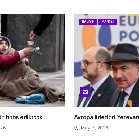
HADISƏ
MANŞET
 də həbs ediləcək
Avropa liderləri Yereva
026
May 7, 2026