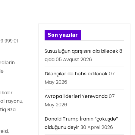
Son yazılar
9 999.01
Susuzluğun qarşısını ala biləcək 8
qida
05 Avqust 2026
rdlərin
lə
Dilənçilər də həbs ediləcək
07
May 2026
dekabr
Avropa liderləri Yerevanda
07
al rayonu,
May 2026
tiq Rza
Donald Trump İranın “çöküşdə”
olduğunu deyir
30 Aprel 2026
isi,