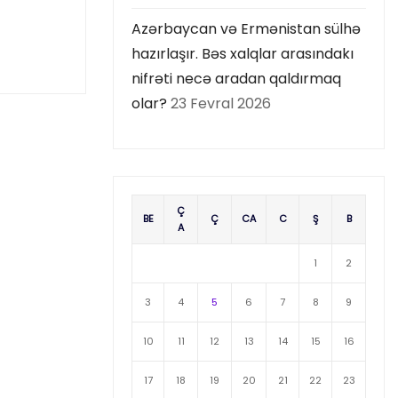
Azərbaycan və Ermənistan sülhə
hazırlaşır. Bəs xalqlar arasındakı
nifrəti necə aradan qaldırmaq
olar?
23 Fevral 2026
Ç
BE
Ç
CA
C
Ş
B
A
1
2
3
4
5
6
7
8
9
10
11
12
13
14
15
16
17
18
19
20
21
22
23