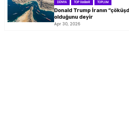
DÜNYA
TOP XƏBƏR
TOPLUM
i
Donald Trump İranın “çöküş
olduğunu deyir
q
Apr 30, 2026
a
s
i
y
a
s
ı