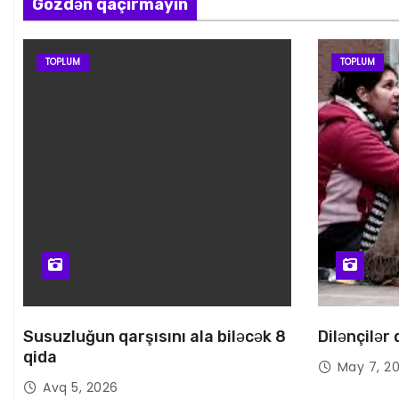
Gözdən qaçırmayın
TOPLUM
TOPLUM
Susuzluğun qarşısını ala biləcək 8
Dilənçilər
qida
May 7, 2
Avq 5, 2026