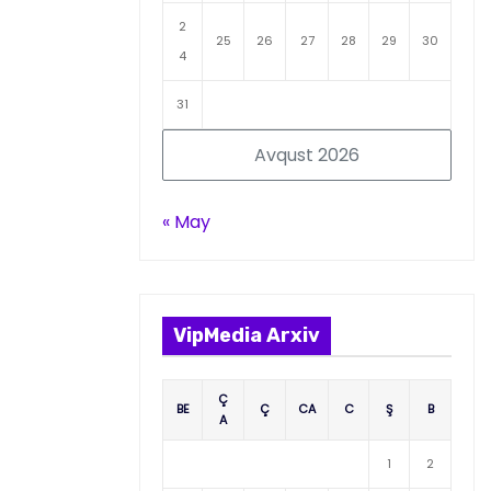
2
25
26
27
28
29
30
4
31
Avqust 2026
« May
VipMedia Arxiv
Ç
BE
Ç
CA
C
Ş
B
A
1
2