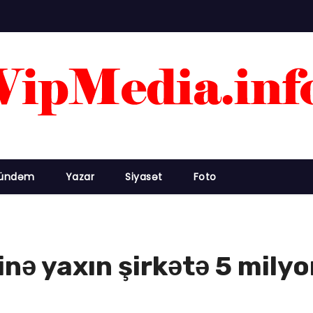
ündəm
Yazar
Siyasət
Foto
inə yaxın şirkətə 5 mily