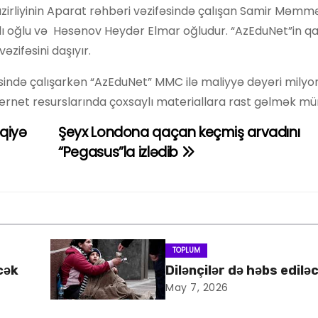
azirliyinin Aparat rəhbəri vəzifəsində çalışan Samir Məm
yalı oğlu və Həsənov Heydər Elmar oğludur. “AzEduNet”in q
zifəsini daşıyır.
əsində çalışarkən “AzEduNet” MMC ilə maliyyə dəyəri milyo
ternet resurslarında çoxsaylı materiallara rast gəlmək m
qiyə
Şeyx Londona qaçan keçmiş arvadını
“Pegasus”la izlədib
TOPLUM
cək
Dilənçilər də həbs edilə
May 7, 2026