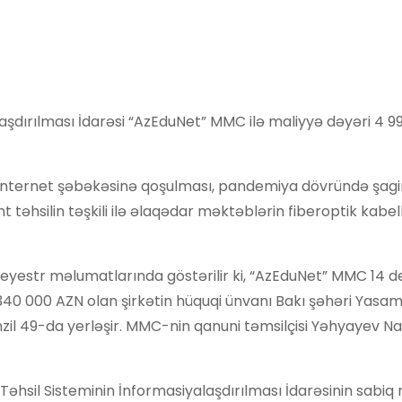
alaşdırılması İdarəsi “AzEduNet” MMC ilə maliyyə dəyəri 4 99
internet şəbəkəsinə qoşulması, pandemiya dövründə şagi
təhsilin təşkili ilə əlaqədar məktəblərin fiberoptik kabel
n reyestr məlumatlarında göstərilir ki, “AzEduNet” MMC 14 
340 000 AZN olan şirkətin hüquqi ünvanı Bakı şəhəri Yasam
il 49-da yerləşir. MMC-nin qanuni təmsilçisi Yəhyayev Na
il Sisteminin İnformasiyalaşdırılması İdarəsinin sabiq rə