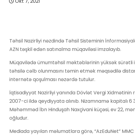
Okt 7, 2021
Təhsil Nazirliyi nəzdində Təhsil Sisteminin İnformasiy
AZN təşkil edən satınalma müqaviləsi imzalayıb.
Müqavilədə ümumtəhsil məktəblərinin yüksək sürətli 
təhsilə cəlb olunmasını təmin etmək məqsədilə distant 
internətə qoşulması nəzərdə tutulur.
İqtisadiyyat Nazirliyi yanında Dövlət Vergi Xidmətini
2007-ci ildə qeydiyyata alınıb. Nizamnamə kapitalı 6 
Məhəmməd İbn Hinduşah Naxçivani küçəsi, ev 22, mənz
oğludur.
Mediada yayılan məlumatlara görə, “AzEduNet” MMC Təhs