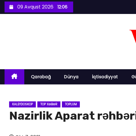
S
09 Avqust 2026
12:06
k
i
p
t
o
c
o
n
Qarabağ
Dünya
İqtisadiyyat
G
t
e
n
KALEYDOSKOP
TOP XƏBƏR
TOPLUM
t
Nazirlik Aparat rəhbər