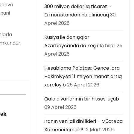
mədova
300 milyon dollarlıq ticarət –
anuni
Ermənistandan nə alınacaq
30
Aprel 2026
nlarla
Rusiya ilə danışıqlar
ümkündür.
Azərbaycanda da keçirilə bilər
25
Aprel 2026
Hesablama Palatası: Gəncə İcra
Hakimiyyəti 11 milyon manat artıq
xərcləyib
25 Aprel 2026
Qala divarlarının bir hissəsi uçub
09 Aprel 2026
cək
İranın yeni ali dini lideri – Müctəba
Xamenei kimdir?
12 Mart 2026