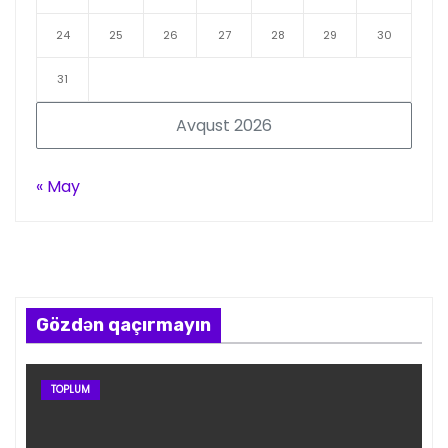
24
25
26
27
28
29
30
31
Avqust 2026
« May
Gözdən qaçırmayın
TOPLUM