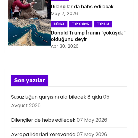
i
Dilənçilər də həbs ediləcək
q
May 7, 2026
a
DÜNYA
TOP XƏBƏR
TOPLUM
Donald Trump İranın “çöküşdə”
s
olduğunu deyir
Apr 30, 2026
i
y
a
Son yazılar
s
Susuzluğun qarşısını ala biləcək 8 qida
05
ı
Avqust 2026
Dilənçilər də həbs ediləcək
07 May 2026
Avropa liderləri Yerevanda
07 May 2026