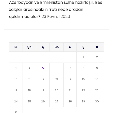
Azərbaycan və Ermənistan sülhə hazırlaşır. Bəs
xalqlar arasındakı nifrəti necə aradan
qaldırmaq olar?
23 Fevral 2026
BE
ÇA
Ç
CA
C
Ş
B
1
2
3
4
5
6
7
8
9
10
11
12
13
14
15
16
17
18
19
20
21
22
23
24
25
26
27
28
29
30
31