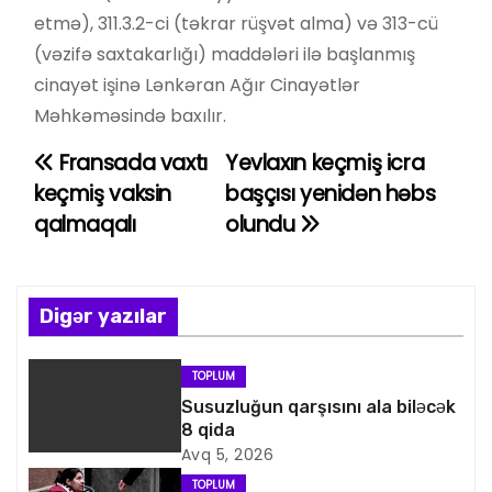
etmə), 311.3.2-ci (təkrar rüşvət alma) və 313-cü
(vəzifə saxtakarlığı) maddələri ilə başlanmış
cinayət işinə Lənkəran Ağır Cinayətlər
Məhkəməsində baxılır.
Fransada vaxtı
Yevlaxın keçmiş icra
Y
keçmiş vaksin
başçısı yenidən həbs
a
qalmaqalı
olundu
z
ı
Digər yazılar
n
TOPLUM
a
Susuzluğun qarşısını ala biləcək
8 qida
v
Avq 5, 2026
TOPLUM