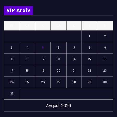
m
VİP Arxiv
ə
l
BE
ÇA
Ç
CA
C
Ş
B
ə
r
1
2
3
4
5
6
7
8
9
10
11
12
13
14
15
16
17
18
19
20
21
22
23
24
25
26
27
28
29
30
31
Avqust 2026