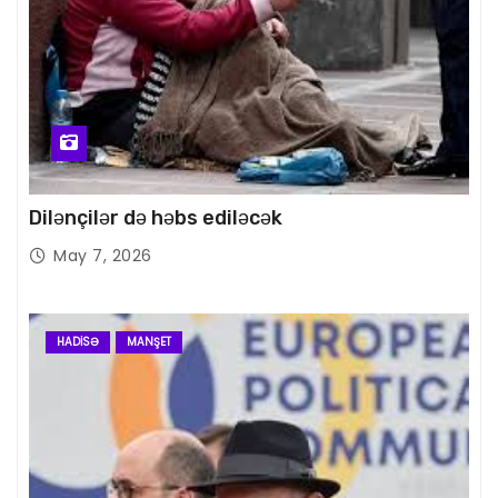
Dilənçilər də həbs ediləcək
May 7, 2026
HADISƏ
MANŞET