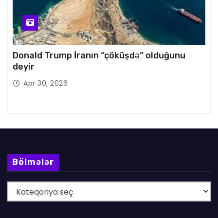
Donald Trump İranın “çöküşdə” olduğunu
deyir
Apr 30, 2026
Bölmələr
B
ö
l