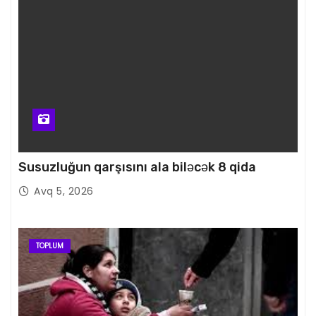
Susuzluğun qarşısını ala biləcək 8 qida
Avq 5, 2026
TOPLUM