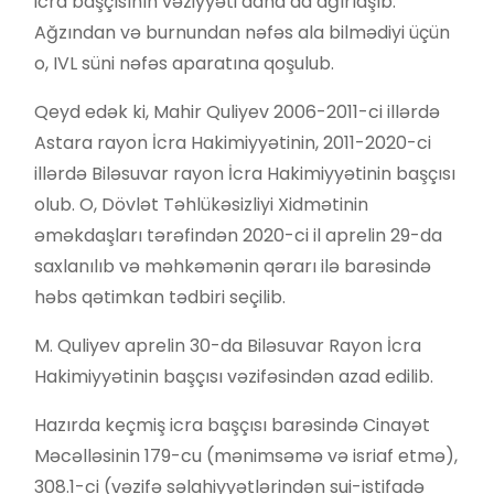
icra başçısının vəziyyəti daha da ağırlaşıb.
Ağzından və burnundan nəfəs ala bilmədiyi üçün
o, IVL süni nəfəs aparatına qoşulub.
Qeyd edək ki, Mahir Quliyev 2006-2011-ci illərdə
Astara rayon İcra Hakimiyyətinin, 2011-2020-ci
illərdə Biləsuvar rayon İcra Hakimiyyətinin başçısı
olub. O, Dövlət Təhlükəsizliyi Xidmətinin
əməkdaşları tərəfindən 2020-ci il aprelin 29-da
saxlanılıb və məhkəmənin qərarı ilə barəsində
həbs qətimkan tədbiri seçilib.
M. Quliyev aprelin 30-da Biləsuvar Rayon İcra
Hakimiyyətinin başçısı vəzifəsindən azad edilib.
Hazırda keçmiş icra başçısı barəsində Cinayət
Məcəlləsinin 179-cu (mənimsəmə və isriaf etmə),
308.1-ci (vəzifə səlahiyyətlərindən sui-istifadə