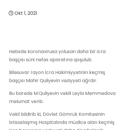
Okt 1, 2021
Həbsdə koronavirusa yoluxan daha bir icra
başçısı süni nəfəs aparatına qoşulub.
Biləsuvar rayon İcra Hakimiyyətinin keçmiş
başçısı Mahir Quliyevin vəziyyəti ağrdır.
Bu barədə M.Quliyevin vəkili Leyla Məmmədova
məlumat verib.
Vəkil bildirib ki, Dövlət Gömrük Komitəsinin
İxtisaslaşmış Hospitalında müalicə alan keçmiş