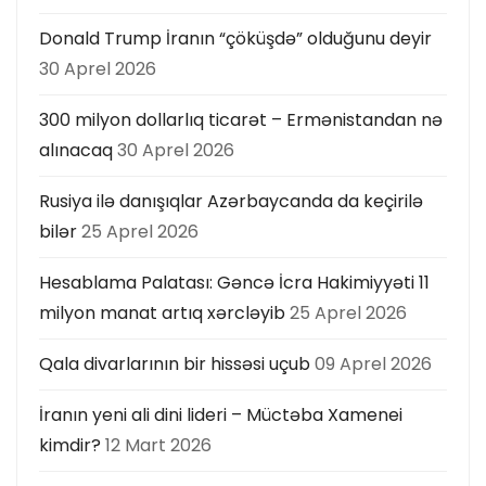
Donald Trump İranın “çöküşdə” olduğunu deyir
30 Aprel 2026
300 milyon dollarlıq ticarət – Ermənistandan nə
alınacaq
30 Aprel 2026
Rusiya ilə danışıqlar Azərbaycanda da keçirilə
bilər
25 Aprel 2026
Hesablama Palatası: Gəncə İcra Hakimiyyəti 11
milyon manat artıq xərcləyib
25 Aprel 2026
Qala divarlarının bir hissəsi uçub
09 Aprel 2026
İranın yeni ali dini lideri – Müctəba Xamenei
kimdir?
12 Mart 2026