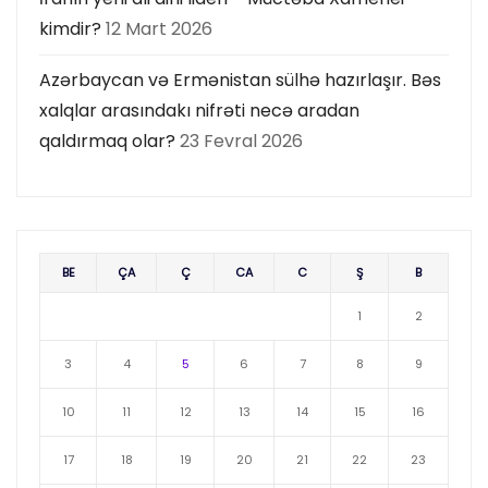
kimdir?
12 Mart 2026
Azərbaycan və Ermənistan sülhə hazırlaşır. Bəs
xalqlar arasındakı nifrəti necə aradan
qaldırmaq olar?
23 Fevral 2026
BE
ÇA
Ç
CA
C
Ş
B
1
2
3
4
5
6
7
8
9
10
11
12
13
14
15
16
17
18
19
20
21
22
23