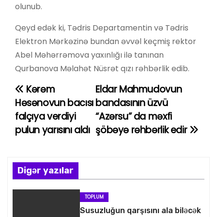
olunub.
Qeyd edək ki, Tədris Departamentin və Tədris
Elektron Mərkəzinə bundan əvvəl keçmiş rektor
Abel Məhərrəmova yaxınlığı ilə tanınan
Qurbanova Məlahət Nüsrət qızı rəhbərlik edib.
Kərəm
Eldar Mahmudovun
Y
Həsənovun bacısı
bandasının üzvü
a
falçıya verdiyi
“Azərsu” da məxfi
pulun yarısını aldı
şöbəyə rəhbərlik edir
z
ı
n
Digər yazılar
a
TOPLUM
v
Susuzluğun qarşısını ala biləcək