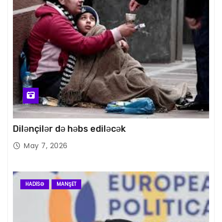
Dilənçilər də həbs ediləcək
May 7, 2026
HADISƏ
MANŞET