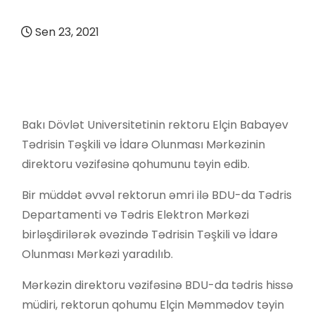
Sen 23, 2021
Bakı Dövlət Universitetinin rektoru Elçin Babayev
Tədrisin Təşkili və İdarə Olunması Mərkəzinin
direktoru vəzifəsinə qohumunu təyin edib.
Bir müddət əvvəl rektorun əmri ilə BDU-da Tədris
Departamenti və Tədris Elektron Mərkəzi
birləşdirilərək əvəzində Tədrisin Təşkili və İdarə
Olunması Mərkəzi yaradılıb.
Mərkəzin direktoru vəzifəsinə BDU-da tədris hissə
müdiri, rektorun qohumu Elçin Məmmədov təyin