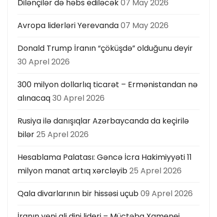
Dilənçilər də həbs ediləcək
07 May 2026
Avropa liderləri Yerevanda
07 May 2026
Donald Trump İranın “çöküşdə” olduğunu deyir
30 Aprel 2026
300 milyon dollarlıq ticarət – Ermənistandan nə
alınacaq
30 Aprel 2026
Rusiya ilə danışıqlar Azərbaycanda da keçirilə
bilər
25 Aprel 2026
Hesablama Palatası: Gəncə İcra Hakimiyyəti 11
milyon manat artıq xərcləyib
25 Aprel 2026
Qala divarlarının bir hissəsi uçub
09 Aprel 2026
İranın yeni ali dini lideri – Müctəba Xamenei