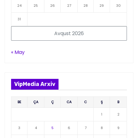
24
25
26
27
28
29
30
31
Avqust 2026
« May
VipMedia Arxiv
BE
ÇA
Ç
CA
C
Ş
B
1
2
3
4
5
6
7
8
9