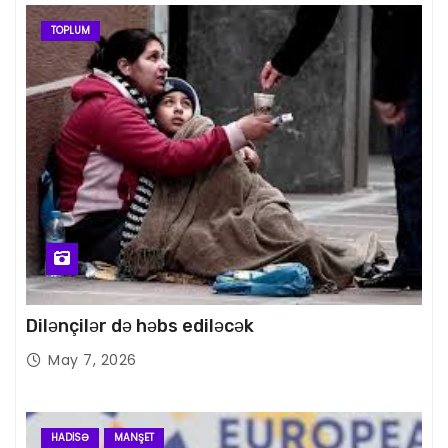
TOPLUM
Dilənçilər də həbs ediləcək
May 7, 2026
HADISƏ
MANŞET