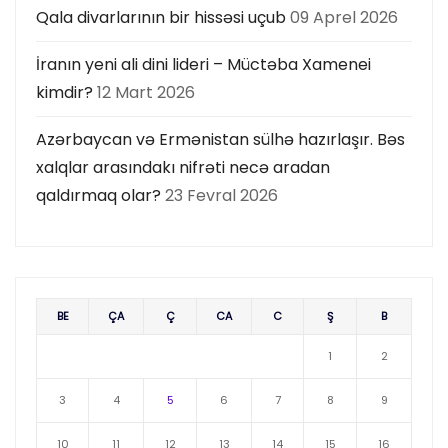
Qala divarlarının bir hissəsi uçub
09 Aprel 2026
İranın yeni ali dini lideri – Müctəba Xamenei
kimdir?
12 Mart 2026
Azərbaycan və Ermənistan sülhə hazırlaşır. Bəs
xalqlar arasındakı nifrəti necə aradan
qaldırmaq olar?
23 Fevral 2026
BE
ÇA
Ç
CA
C
Ş
B
1
2
3
4
5
6
7
8
9
10
11
12
13
14
15
16