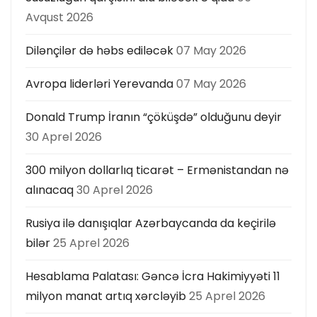
ı
Avqust 2026
Dilənçilər də həbs ediləcək
07 May 2026
Avropa liderləri Yerevanda
07 May 2026
Donald Trump İranın “çöküşdə” olduğunu deyir
30 Aprel 2026
300 milyon dollarlıq ticarət – Ermənistandan nə
alınacaq
30 Aprel 2026
Rusiya ilə danışıqlar Azərbaycanda da keçirilə
bilər
25 Aprel 2026
Hesablama Palatası: Gəncə İcra Hakimiyyəti 11
milyon manat artıq xərcləyib
25 Aprel 2026