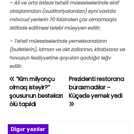
– Ali və orta ixtisas təhsili müəssisələrində sinif
otaqlarından (auditoriyalardan) eyni vaxtda
mövcud yerlərin 70 faizindən çox olmamaqla
istifadə edilməsi tələbi müəyyən edilir;
– Təhsil müəssisələrində yeməkxanaların
(bufetlərin), idman və akt zallarının, kitabxana və
hovuzun fəaliyyətinə qoyulan qadağa ləğv
edilir.
“Kim milyonçu
Prezidenti restorana
Y
olmaq istəyir?”
buraxmadılar –
a
şousunun bəstəkarı
Küçədə yemək yedi
ölü tapıldı
z
ı
n
Digər yazılar