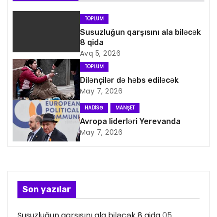
a
TOPLUM
v
Susuzluğun qarşısını ala biləcək
8 qida
i
Avq 5, 2026
TOPLUM
q
Dilənçilər də həbs ediləcək
May 7, 2026
a
HADISƏ
MANŞET
s
Avropa liderləri Yerevanda
May 7, 2026
i
y
a
Son yazılar
s
Susuzluğun qarşısını ala biləcək 8 qida
05