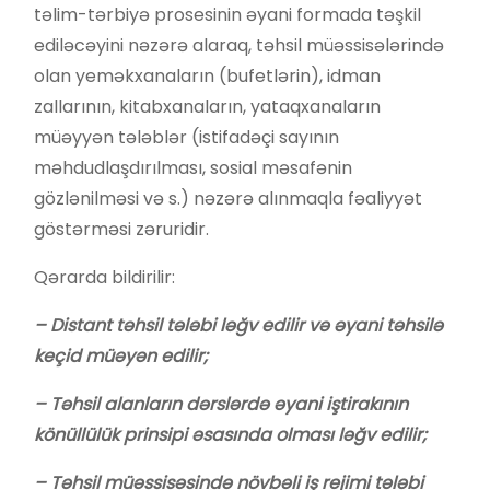
təlim-tərbiyə prosesinin əyani formada təşkil
ediləcəyini nəzərə alaraq, təhsil müəssisələrində
olan yeməkxanaların (bufetlərin), idman
zallarının, kitabxanaların, yataqxanaların
müəyyən tələblər (istifadəçi sayının
məhdudlaşdırılması, sosial məsafənin
gözlənilməsi və s.) nəzərə alınmaqla fəaliyyət
göstərməsi zəruridir.
Qərarda bildirilir:
– Distant təhsil tələbi ləğv edilir və əyani təhsilə
keçid müəyən edilir;
– Təhsil alanların dərslərdə əyani iştirakının
könüllülük prinsipi əsasında olması ləğv edilir;
– Təhsil müəssisəsində növbəli iş rejimi tələbi