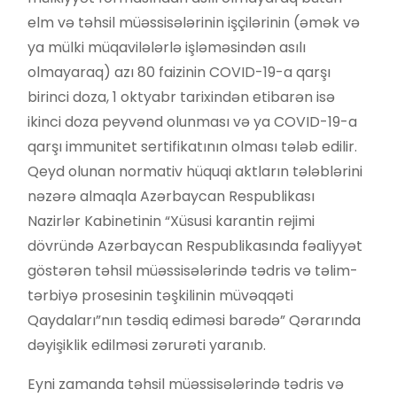
elm və təhsil müəssisələrinin işçilərinin (əmək və
ya mülki müqavilələrlə işləməsindən asılı
olmayaraq) azı 80 faizinin COVID-19-a qarşı
birinci doza, 1 oktyabr tarixindən etibarən isə
ikinci doza peyvənd olunması və ya COVID-19-a
qarşı immunitet sertifikatının olması tələb edilir.
Qeyd olunan normativ hüquqi aktların tələblərini
nəzərə almaqla Azərbaycan Respublikası
Nazirlər Kabinetinin “Xüsusi karantin rejimi
dövründə Azərbaycan Respublikasında fəaliyyət
göstərən təhsil müəssisələrində tədris və təlim-
tərbiyə prosesinin təşkilinin müvəqqəti
Qaydaları”nın təsdiq ediməsi barədə” Qərarında
dəyişiklik edilməsi zərurəti yaranıb.
Eyni zamanda təhsil müəssisələrində tədris və