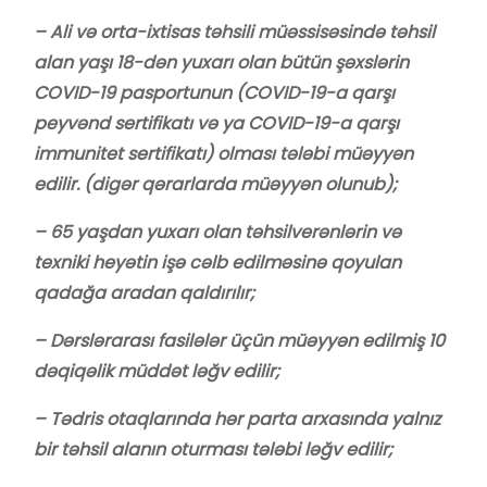
– Ali və orta-ixtisas təhsili müəssisəsində təhsil
alan yaşı 18-dən yuxarı olan bütün şəxslərin
COVID-19 pasportunun (COVID-19-a qarşı
peyvənd sertifikatı və ya COVID-19-a qarşı
immunitet sertifikatı) olması tələbi müəyyən
edilir. (digər qərarlarda müəyyən olunub);
– 65 yaşdan yuxarı olan təhsilverənlərin və
texniki heyətin işə cəlb edilməsinə qoyulan
qadağa aradan qaldırılır;
– Dərslərarası fasilələr üçün müəyyən edilmiş 10
dəqiqəlik müddət ləğv edilir;
– Tədris otaqlarında hər parta arxasında yalnız
bir təhsil alanın oturması tələbi ləğv edilir;