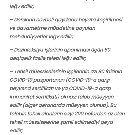
ləğv edilir;
– Dərslərin növbəli qaydada həyata keçirilməsi
və davametmə müddətinə qoyulan
məhdudiyyətlər ləğv edilir;
– Dezinfeksiya işlərinin aparılması üçün 60
dəqiqəlik fasilə tələbi ləğv edilir;
– Təhsil müəssisələrinin işçilərinin azı 80 faizinin
COVID-19 pasportunun (COVID-19-a qarşı
peyvənd sertifikatı və ya COVID-19-a qarşı
immunitet sertifikatı) olması tələb müəyyən
edilir (digər qərarlarda müəyyən olunub). Bu
tələbin təhsil alanların sayı 200 nəfərdən az olan
təhsil müəssisələrinə şamil edilmədiyi qeyd
edilir;