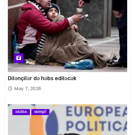
Dilənçilər də həbs ediləcək
May 7, 2026
HADISƏ
MANŞET