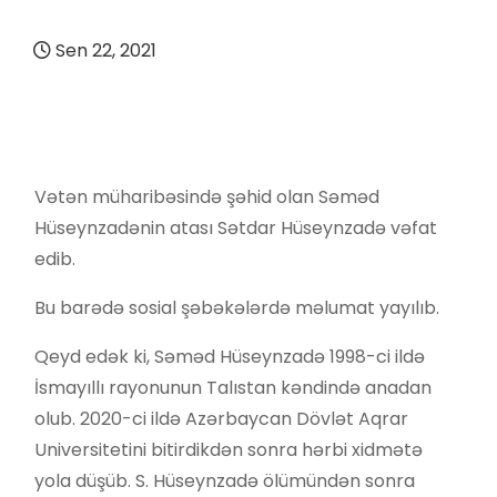
Sen 22, 2021
Vətən müharibəsində şəhid olan Səməd
Hüseynzadənin atası Sətdar Hüseynzadə vəfat
edib.
Bu barədə sosial şəbəkələrdə məlumat yayılıb.
Qeyd edək ki, Səməd Hüseynzadə 1998-ci ildə
İsmayıllı rayonunun Talıstan kəndində anadan
olub. 2020-ci ildə Azərbaycan Dövlət Aqrar
Universitetini bitirdikdən sonra hərbi xidmətə
yola düşüb. S. Hüseynzadə ölümündən sonra