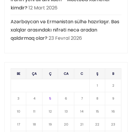
kimdir?
12 Mart 2026
Azərbaycan və Ermənistan sülhə hazırlaşır. Bəs
xalqlar arasındakı nifrəti necə aradan
qaldırmaq olar?
23 Fevral 2026
BE
ÇA
Ç
CA
C
Ş
B
1
2
3
4
5
6
7
8
9
10
11
12
13
14
15
16
17
18
19
20
21
22
23