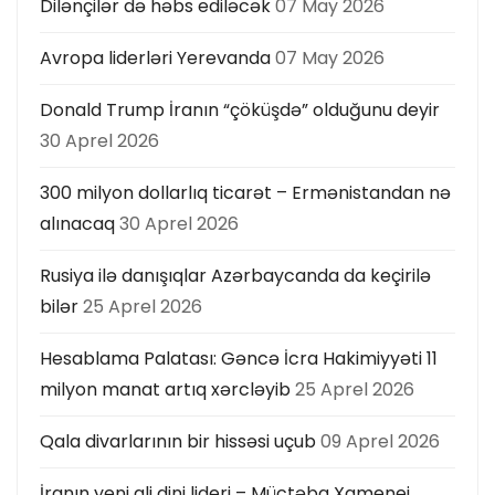
Dilənçilər də həbs ediləcək
07 May 2026
Avropa liderləri Yerevanda
07 May 2026
Donald Trump İranın “çöküşdə” olduğunu deyir
30 Aprel 2026
300 milyon dollarlıq ticarət – Ermənistandan nə
alınacaq
30 Aprel 2026
Rusiya ilə danışıqlar Azərbaycanda da keçirilə
bilər
25 Aprel 2026
Hesablama Palatası: Gəncə İcra Hakimiyyəti 11
milyon manat artıq xərcləyib
25 Aprel 2026
Qala divarlarının bir hissəsi uçub
09 Aprel 2026
İranın yeni ali dini lideri – Müctəba Xamenei