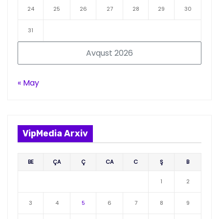
24
25
26
27
28
29
30
31
Avqust 2026
« May
VipMedia Arxiv
BE
ÇA
Ç
CA
C
Ş
B
1
2
3
4
5
6
7
8
9