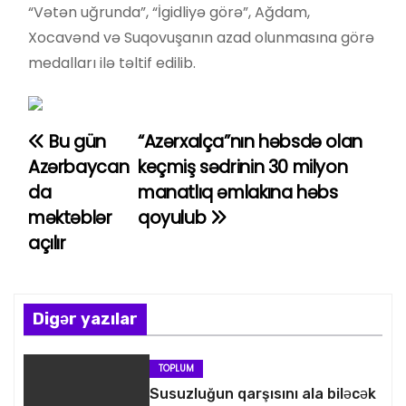
“Vətən uğrunda”, “İgidliyə görə”, Ağdam,
Xocavənd və Suqovuşanın azad olunmasına görə
medalları ilə təltif edilib.
Bu gün
“Azərxalça”nın həbsdə olan
Y
Azərbaycan
keçmiş sədrinin 30 milyon
a
da
manatlıq əmlakına həbs
məktəblər
qoyulub
z
açılır
ı
n
Digər yazılar
a
v
TOPLUM
Susuzluğun qarşısını ala biləcək