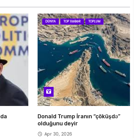
DÜNYA
TOP XƏBƏR
TOPLUM
nda
Donald Trump İranın “çöküşdə”
olduğunu deyir
Apr 30, 2026