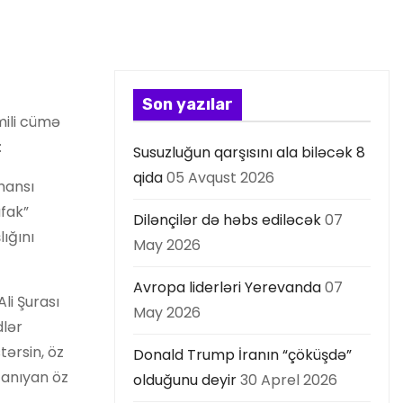
Son yazılar
mili cümə
:
Susuzluğun qarşısını ala biləcək 8
qida
05 Avqust 2026
 hansı
afak”
Dilənçilər də həbs ediləcək
07
ığını
May 2026
Avropa liderləri Yerevanda
07
li Şurası
May 2026
dlər
tərsin, öz
Donald Trump İranın “çöküşdə”
 tanıyan öz
olduğunu deyir
30 Aprel 2026