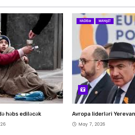
HADISƏ
MANŞET
 də həbs ediləcək
Avropa liderləri Yereva
026
May 7, 2026