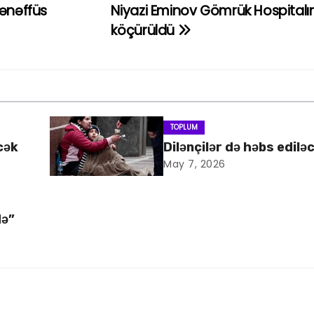
tənəffüs
Niyazi Eminov Gömrük Hospitalı
köçürüldü
TOPLUM
cək
Dilənçilər də həbs edilə
May 7, 2026
də”