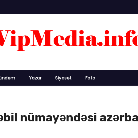
ündəm
Yazar
Siyasət
Foto
əbil nümayəndəsi azərbay