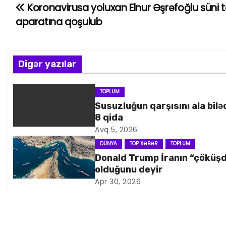
Koronavirusa yoluxan Elnur Əşrəfoğlu süni 
Y
aparatına qoşulub
a
z
Digər yazılar
ı
n
TOPLUM
Susuzluğun qarşısını ala bilə
a
8 qida
Avq 5, 2026
v
DÜNYA
TOP XƏBƏR
TOPLUM
i
Donald Trump İranın “çöküş
olduğunu deyir
q
Apr 30, 2026
a
s