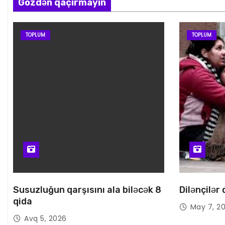
Gözdən qaçırmayın
TOPLUM
TOPLUM
Susuzluğun qarşısını ala biləcək 8
Dilənçilər
qida
May 7, 2
Avq 5, 2026