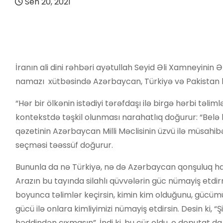
Sen 20, 2021
İranın ali dini rəhbəri ayətullah Seyid Əli Xamneyinin
namazı xütbəsində Azərbaycan, Türkiyə və Pakistan hə
“Hər bir ölkənin istədiyi tərəfdaşı ilə birgə hərbi təl
kontekstdə təşkil olunması narahatlıq doğurur: “Belə k
qəzetinin Azərbaycan Milli Məclisinin üzvü ilə müsahib
seçməsi təəssüf doğurur.
Bununla da nə Türkiyə, nə də Azərbaycan qonşuluq haqqın
Arazın bu tayında silahlı qüvvələrin güc nümayiş etdir
boyunca təlimlər keçirsin, kimin kim olduğunu, gücümüzü
gücü ilə onlara kimliyimizi nümayiş etdirsin. Desin ki, 
həddindən çıxmasın”. İndi ki, bu cür oldu, o deputat da 