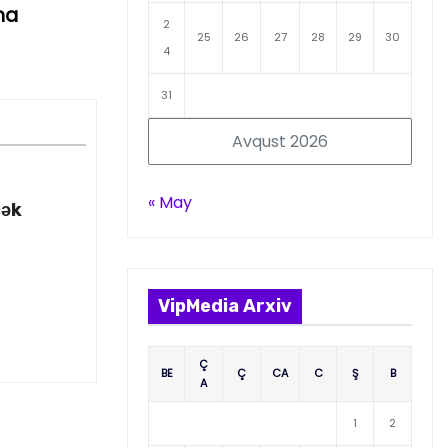
na
2
25
26
27
28
29
30
4
31
Avqust 2026
« May
cək
VipMedia Arxiv
Ç
BE
Ç
CA
C
Ş
B
A
1
2