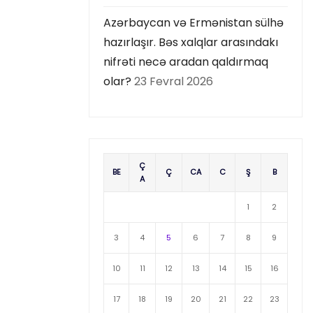
Azərbaycan və Ermənistan sülhə
hazırlaşır. Bəs xalqlar arasındakı
nifrəti necə aradan qaldırmaq
olar?
23 Fevral 2026
Ç
BE
Ç
CA
C
Ş
B
A
1
2
3
4
5
6
7
8
9
10
11
12
13
14
15
16
17
18
19
20
21
22
23