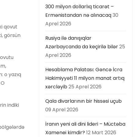
300 milyon dollarlıq ticarət –
Ermənistandan nə alınacaq
30
Aprel 2026
ki qovut
i, görsün
Rusiya ilə danışıqlar
Azərbaycanda da keçirilə bilər
25
Aprel 2026
qovutu
əm,
Hesablama Palatası: Gəncə İcra
m: o yazıq
Hakimiyyəti 11 milyon manat artıq
. O
xərcləyib
25 Aprel 2026
Qala divarlarının bir hissəsi uçub
n indiki
09 Aprel 2026
İranın yeni ali dini lideri – Müctəba
 bölgələrdə
Xamenei kimdir?
12 Mart 2026