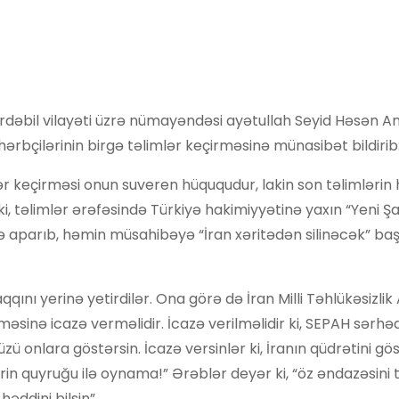
 Ərdəbil vilayəti üzrə nümayəndəsi ayətullah Seyid Həsən A
rbçilərinin birgə təlimlər keçirməsinə münasibət bildirib
imlər keçirməsi onun suveren hüququdur, lakin son təlimlərin
i, təlimlər ərəfəsində Türkiyə hakimiyyətinə yaxın “Yeni Ş
ə aparıb, həmin müsahibəyə “İran xəritədən silinəcək” başl
ı yerinə yetirdilər. Ona görə də İran Milli Təhlükəsizlik A
məsinə icazə verməlidir. İcazə verilməlidir ki, SEPAH sərhə
 onlara göstərsin. İcazə versinlər ki, İranın qüdrətini gös
“Şirin quyruğu ilə oynama!” Ərəblər deyər ki, “öz əndazəsini
həddini bilsin”.