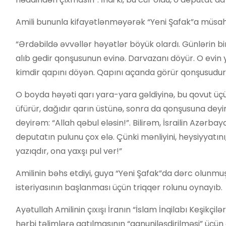
Amili bununla kifayətlənməyərək “Yeni Şafak”a müsahib
“Ərdəbildə əvvəllər həyətlər böyük olardı. Günlərin bir
alıb gedir qonşusunun evinə. Darvazanı döyür. O evin 
kimdir qapını döyən. Qapını açanda görür qonşusudur,
O boyda həyəti qarı yara-yara gəldiyinə, bu qovut üçün
üfürür, dağıdır qarın üstünə, sonra da qonşusuna deyi
deyirəm: “Allah qəbul eləsin!”. Bilirəm, İsrailin Azərba
deputatın pulunu çox elə. Çünki mənliyini, heysiyyatını, 
yazıqdır, ona yaxşı pul ver!”
Amilinin bəhs etdiyi, guya “Yeni Şafak”da dərc olunmu
isteriyasının başlanması üçün triqqer rolunu oynayıb.
Ayətullah Amilinin çıxışı İranın “İslam İnqilabı Keşik
hərbi təlimlərə qatılmasının “qanuniləşdirilməsi” üçün 