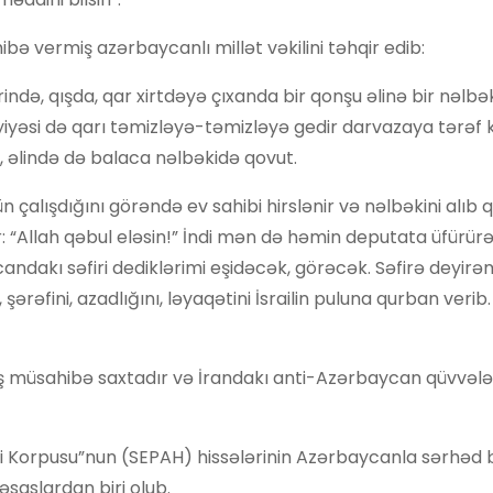
ə vermiş azərbaycanlı millət vəkilini təhqir edib:
ində, qışda, qar xirtdəyə çıxanda bir qonşu əlinə bir nəlbə
yiyəsi də qarı təmizləyə-təmizləyə gedir darvazaya tərəf k
 əlində də balaca nəlbəkidə qovut.
 çalışdığını görəndə ev sahibi hirslənir və nəlbəkini alıb 
r: “Allah qəbul eləsin!” İndi mən də həmin deputata üfürür
ycandakı səfiri dediklərimi eşidəcək, görəcək. Səfirə deyirə
şərəfini, azadlığını, ləyaqətini İsrailin puluna qurban verib
ş müsahibə saxtadır və İrandakı anti-Azərbaycan qüvvələri
çiləri Korpusu”nun (SEPAH) hissələrinin Azərbaycanla sərhəd
əsaslardan biri olub.