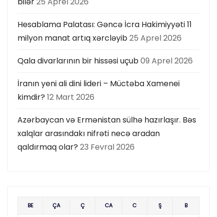
bilər
25 Aprel 2026
Hesablama Palatası: Gəncə İcra Hakimiyyəti 11
milyon manat artıq xərcləyib
25 Aprel 2026
Qala divarlarının bir hissəsi uçub
09 Aprel 2026
İranın yeni ali dini lideri – Müctəba Xamenei
kimdir?
12 Mart 2026
Azərbaycan və Ermənistan sülhə hazırlaşır. Bəs
xalqlar arasındakı nifrəti necə aradan
qaldırmaq olar?
23 Fevral 2026
BE
ÇA
Ç
CA
C
Ş
B