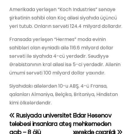
Amerikada yerləşən “Koch Industries” sənaye
şirkətinin sahibi olan Koç ailəsi siyahıda üçüncü
yeri tutub. Onların sərvəti 124.4 milyard dollardır.
Fransada yerləşən “Hermes” moda evinin
sahibləri olan eyniadlı ailə 116.6 milyard dollar
sərvəti ilə siyahıda 4-cü yerdədir. Səudiyyə
Ərəbistanının kral ailəsi isə 5-ci yerdədir. Ailənin
ümumi sərvəti 100 milyard dollar yaxındır.
Siyahıdakı ailələrdən 10-u ABŞ, 4-ü Fransa,
qalanları Almaniya, Belçika, Britaniya, Hindistan
kimi ölkələrdəndir.
Rusiyada universitet
Eldar Həsənov
Y
tələbəsi insanlara atəş
məhkəmədən
a
açıb – 8 ölü
xərəkdə çıxarıldı