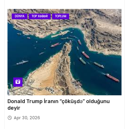
DÜNYA
TOP XƏBƏR
TOPLUM
Donald Trump İranın “çöküşdə” olduğunu
deyir
Apr 30, 2026