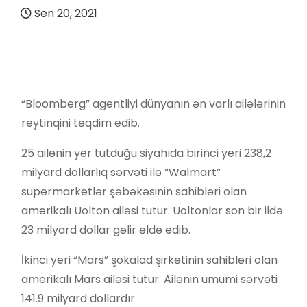
Sen 20, 2021
“Bloomberg” agentliyi dünyanın ən varlı ailələrinin
reytinqini təqdim edib.
25 ailənin yer tutduğu siyahıda birinci yeri 238,2
milyard dollarlıq sərvəti ilə “Walmart”
supermarketlər şəbəkəsinin sahibləri olan
amerikalı Uolton ailəsi tutur. Uoltonlar son bir ildə
23 milyard dollar gəlir əldə edib.
İkinci yeri “Mars” şokalad şirkətinin sahibləri olan
amerikalı Mars ailəsi tutur. Ailənin ümumi sərvəti
141.9 milyard dollardır.