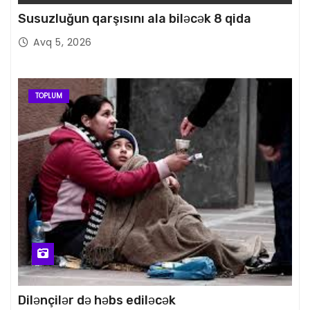
Susuzluğun qarşısını ala biləcək 8 qida
Avq 5, 2026
TOPLUM
Dilənçilər də həbs ediləcək