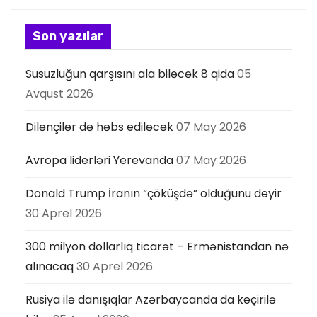
y
a
Son yazılar
s
Susuzluğun qarşısını ala biləcək 8 qida
05
ı
Avqust 2026
Dilənçilər də həbs ediləcək
07 May 2026
Avropa liderləri Yerevanda
07 May 2026
Donald Trump İranın “çöküşdə” olduğunu deyir
30 Aprel 2026
300 milyon dollarlıq ticarət – Ermənistandan nə
alınacaq
30 Aprel 2026
Rusiya ilə danışıqlar Azərbaycanda da keçirilə