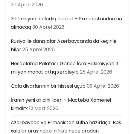
30 Aprel 2026
300 milyon dollarlıq ticarət – Ermənistandan nə
alınacaq
30 Aprel 2026
Rusiya ilə danışıqlar Azərbaycanda da keçirilə
bilər
25 Aprel 2026
Hesablama Palatası: Gəncə İcra Hakimiyyəti 11
milyon manat artıq xərcləyib
25 Aprel 2026
Qala divarlarının bir hissəsi uçub
09 Aprel 2026
İranın yeni ali dini lideri – Müctəba Xamenei
kimdir?
12 Mart 2026
Azərbaycan və Ermənistan sülhə hazırlaşır. Bəs
xalqlar arasındakı nifrəti necə aradan