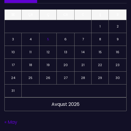
ə
l
BE
ÇA
Ç
CA
C
Ş
B
ə
r
1
2
3
4
5
6
7
8
9
10
11
12
13
14
15
16
17
18
19
20
21
22
23
24
25
26
27
28
29
30
31
Avqust 2026
« May