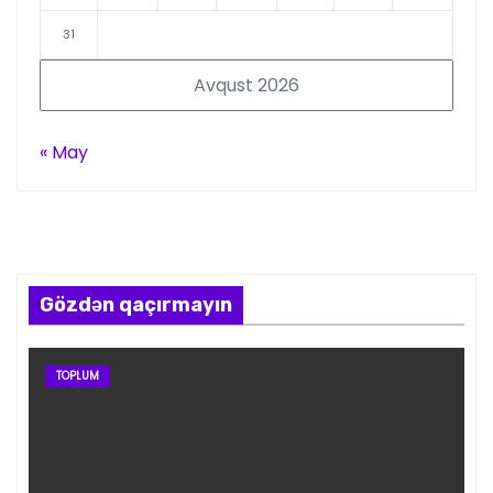
31
Avqust 2026
« May
Gözdən qaçırmayın
TOPLUM