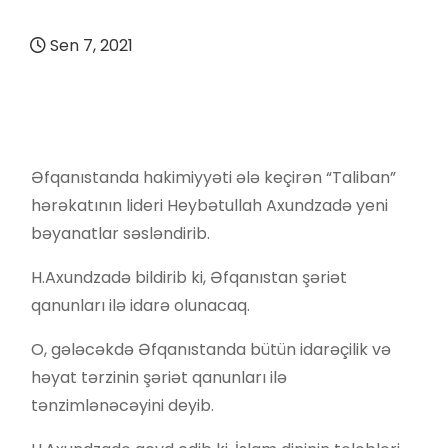
Sen 7, 2021
Əfqanıstanda hakimiyyəti ələ keçirən “Taliban”
hərəkatının lideri Heybətullah Axundzadə yeni
bəyanatlar səsləndirib.
H.Axundzadə bildirib ki, Əfqanıstan şəriət
qanunları ilə idarə olunacaq.
O, gələcəkdə Əfqanıstanda bütün idarəçilik və
həyat tərzinin şəriət qanunları ilə
tənzimlənəcəyini deyib.