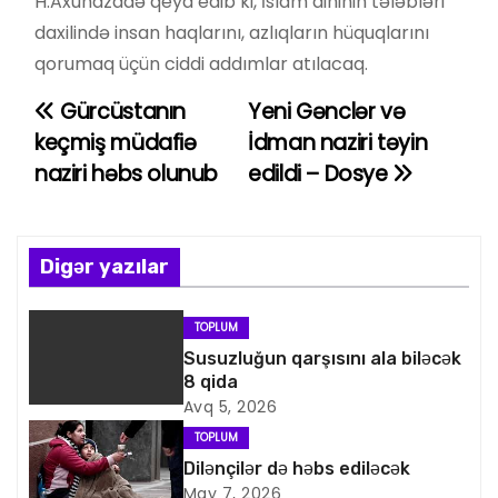
H.Axundzadə qeyd edib ki, İslam dininin tələbləri
daxilində insan haqlarını, azlıqların hüquqlarını
qorumaq üçün ciddi addımlar atılacaq.
Gürcüstanın
Yeni Gənclər və
Y
keçmiş müdafiə
İdman naziri təyin
a
naziri həbs olunub
edildi – Dosye
z
ı
Digər yazılar
n
TOPLUM
a
Susuzluğun qarşısını ala biləcək
8 qida
v
Avq 5, 2026
i
TOPLUM
Dilənçilər də həbs ediləcək
q
May 7, 2026