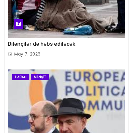
Dilənçilər də həbs ediləcək
May 7, 2026
HADISƏ
MANŞET