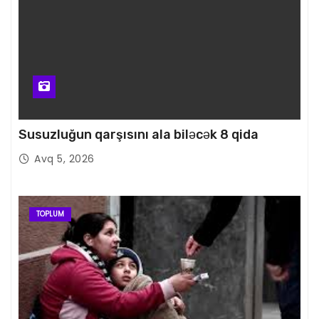
Susuzluğun qarşısını ala biləcək 8 qida
Avq 5, 2026
TOPLUM