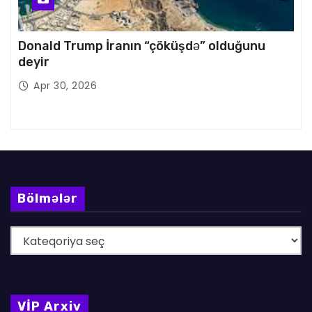
Donald Trump İranın “çöküşdə” olduğunu
deyir
Apr 30, 2026
Bölmələr
B
ö
l
m
VİP Arxiv