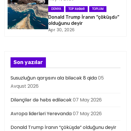
a
DÜNYA
TOP XƏBƏR
TOPLUM
Donald Trump İranın “çöküşdə”
s
olduğunu deyir
Apr 30, 2026
i
y
a
Son yazılar
s
Susuzluğun qarşısını ala biləcək 8 qida
05
ı
Avqust 2026
Dilənçilər də həbs ediləcək
07 May 2026
Avropa liderləri Yerevanda
07 May 2026
Donald Trump İranın “çöküşdə” olduğunu deyir