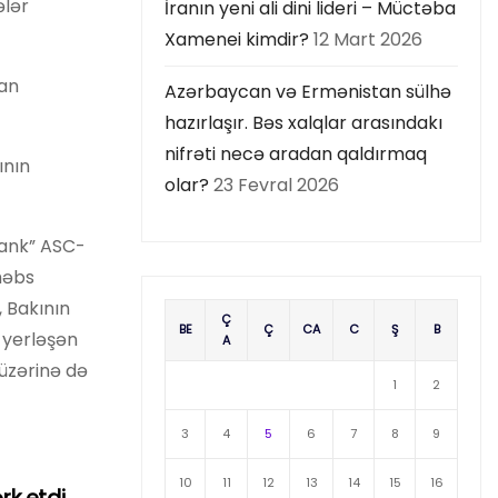
ələr
İranın yeni ali dini lideri – Müctəba
Xamenei kimdir?
12 Mart 2026
dan
Azərbaycan və Ermənistan sülhə
hazırlaşır. Bəs xalqlar arasındakı
nifrəti necə aradan qaldırmaq
ının
olar?
23 Fevral 2026
əbank” ASC-
həbs
 Bakının
Ç
BE
Ç
CA
C
Ş
B
 yerləşən
A
üzərinə də
1
2
3
4
5
6
7
8
9
10
11
12
13
14
15
16