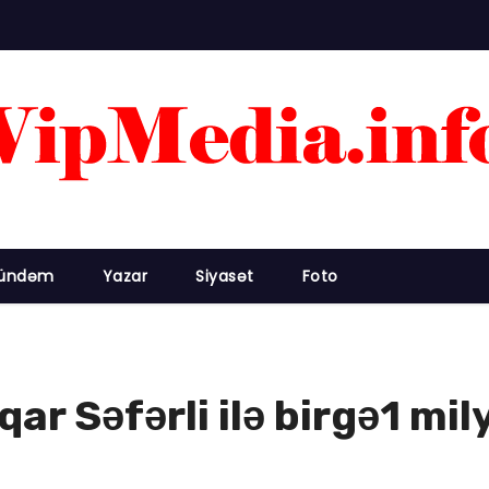
ündəm
Yazar
Siyasət
Foto
ar Səfərli ilə birgə1 mi