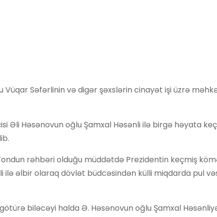
 Vüqar Səfərlinin və digər şəxslərin cinayət işi üzrə məh
si Əli Həsənovun oğlu Şamxal Həsənli ilə birgə həyata keçi
ib.
i Fondun rəhbəri olduğu müddətdə Prezidentin keçmiş kömə
ilə əlbir olaraq dövlət büdcəsindən külli miqdarda pul vəs
ə götürə biləcəyi halda Ə. Həsənovun oğlu Şamxal Həsənliy