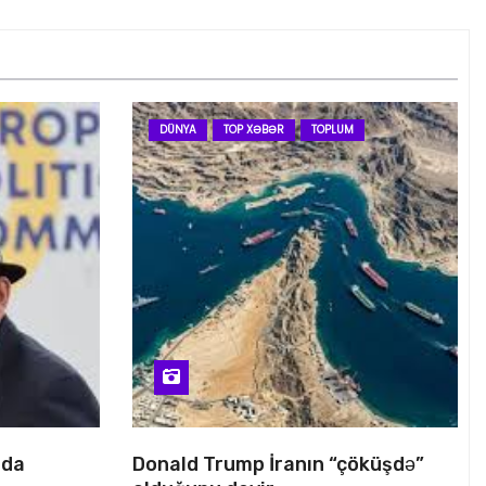
DÜNYA
TOP XƏBƏR
TOPLUM
nda
Donald Trump İranın “çöküşdə”