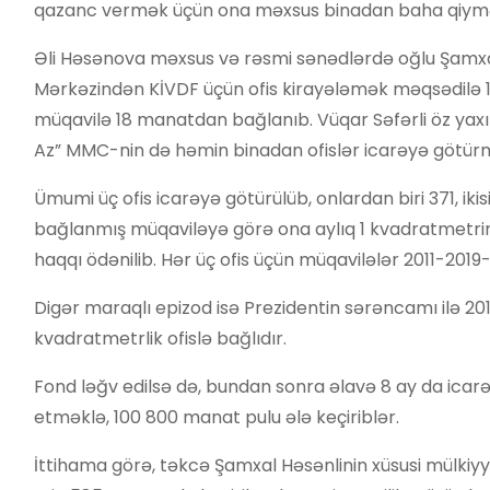
qazanc vermək üçün ona məxsus binadan baha qiymə
Əli Həsənova məxsus və rəsmi sənədlərdə oğlu Şamxal
Mərkəzindən KİVDF üçün ofis kirayələmək məqsədilə 
müqavilə 18 manatdan bağlanıb. Vüqar Səfərli öz ya
Az” MMC-nin də həmin binadan ofislər icarəyə götürmə
Ümumi üç ofis icarəyə götürülüb, onlardan biri 371, ikis
bağlanmış müqaviləyə görə ona aylıq 1 kvadratmetrin
haqqı ödənilib. Hər üç ofis üçün müqavilələr 2011-2019-
Digər maraqlı epizod isə Prezidentin sərəncamı ilə 20
kvadratmetrlik ofislə bağlıdır.
Fond ləğv edilsə də, bundan sonra əlavə 8 ay da icarə
etməklə, 100 800 manat pulu ələ keçiriblər.
İttihama görə, təkcə Şamxal Həsənlinin xüsusi mülkiyy