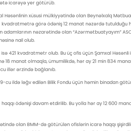
tə icarəyə yer götürüb.
 Həsənlinin xüsusi mülkiyyətində olan Beynəlxalq Mətbua
1 kvadratmetrə görə ödəniş 12 manat nəzərdə tutulduğu h
xın adamlarının nəzarətində olan “Azərmətbuatyayım” ASC
sinə nail olub.
i isə 421 kvadratmetr olub. Bu üç ofis üçün Şamxal Həsənli i
ə 18 manat olmaqla, ümumilikdə, hər ay 21 min 834 mana
cu illər ərzində bağlanıb.
19-cu ildə ləğv edilən Bilik Fondu üçün həmin binadan götü
 haqqı ödənişi davam etdirilib. Bu yolla hər ay 12 600 man
ətində olan BMM-də götürülən ofislərin icarə haqqı şişirdi