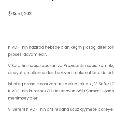
Sen 1, 2021
KİVDF-nin hazırda həbsdə olan keçmiş icraçı direktoru
prosesi davam edir.
V.Səfərlini həbsə aparan və Prezidentin sabiq köməkçi
cinayət əməllərinə dair bəzi yeni məlumatlar əldə edil
İstintaq araşdırması zamanı məlum olub ki, V. Səfərl
KİVDF-nin kuratoru Əli Həsənovun oğlu Şamxal Həsənli 
mənimsəyiblər.
V. Səfərli KİVDF-nin ofisini daha ucuz qiymətə icarəy