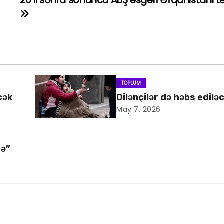
20 il sonra sonuncu ABŞ əsgəri Əfqanıstanı tə
TOPLUM
cək
Dilənçilər də həbs edilə
May 7, 2026
də”