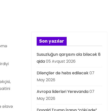
Son yazılar
kəmə
Susuzluğun qarşısını ala biləcək 8
qida
05 Avqust 2026
rdiyi
Dilənçilər də həbs ediləcək
07
May 2026
kçisi,
aitini
Avropa liderləri Yerevanda
07
May 2026
ə əlavə
Donald Trump İranın “çöküşdə”