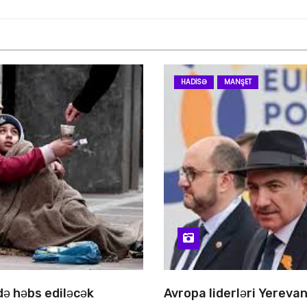
HADISƏ
MANŞET
 də həbs ediləcək
Avropa liderləri Yereva