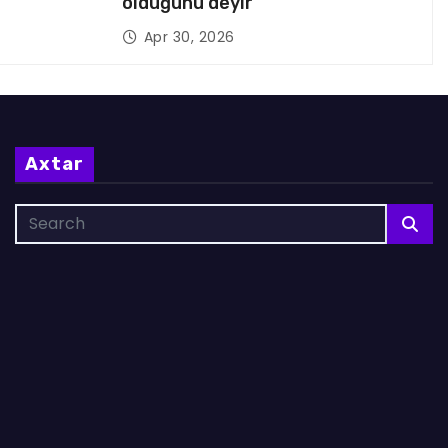
olduğunu deyir
Apr 30, 2026
Axtar