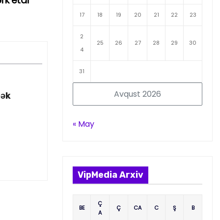
rk etdi
17
18
19
20
21
22
23
2
25
26
27
28
29
30
4
31
Avqust 2026
cək
« May
VipMedia Arxiv
Ç
BE
Ç
CA
C
Ş
B
A