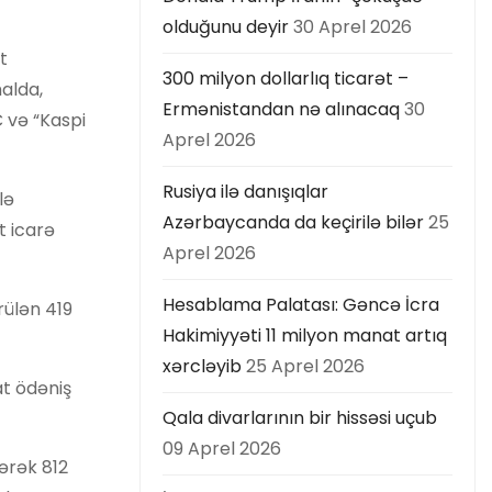
olduğunu deyir
30 Aprel 2026
t
300 milyon dollarlıq ticarət –
alda,
Ermənistandan nə alınacaq
30
 və “Kaspi
Aprel 2026
Rusiya ilə danışıqlar
lə
Azərbaycanda da keçirilə bilər
25
t icarə
Aprel 2026
Hesablama Palatası: Gəncə İcra
rülən 419
Hakimiyyəti 11 milyon manat artıq
xərcləyib
25 Aprel 2026
at ödəniş
Qala divarlarının bir hissəsi uçub
09 Aprel 2026
lərək 812