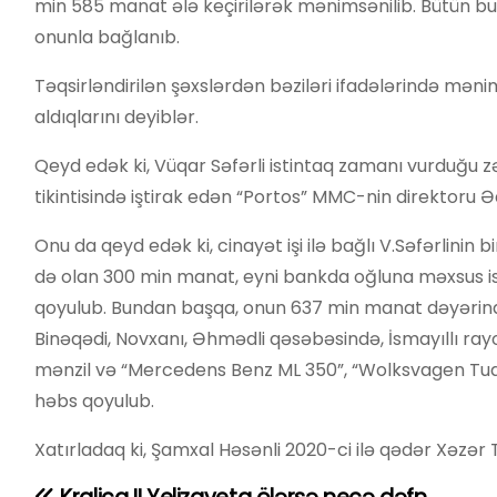
min 585 manat ələ keçirilərək mənimsənilib. Bütün bu 
onunla bağlanıb.
Təqsirləndirilən şəxslərdən bəziləri ifadələrində mən
aldıqlarını deyiblər.
Qeyd edək ki, Vüqar Səfərli istintaq zamanı vurduğu z
tikintisində iştirak edən “Portos” MMC-nin direktoru Ə
Onu da qeyd edək ki, cinayət işi ilə bağlı V.Səfərlini
də olan 300 min manat, eyni bankda oğluna məxsus 
qoyulub. Bundan başqa, onun 637 min manat dəyərind
Binəqədi, Novxanı, Əhmədli qəsəbəsində, İsmayıllı ray
mənzil və “Mercedens Benz ML 350”, “Wolksvagen Tuare
həbs qoyulub.
Xatırladaq ki, Şamxal Həsənli 2020-ci ilə qədər Xəzər T