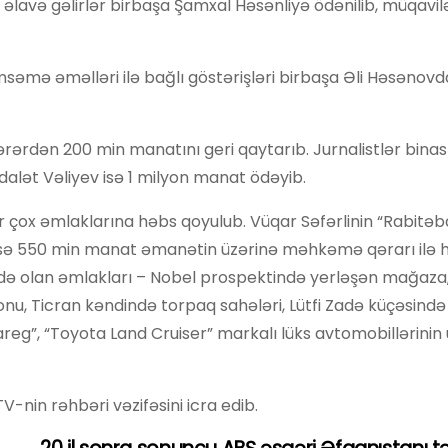
əlavə gəlirlər birbaşa Şamxal Həsənliyə ödənilib, müqavil
imsəmə əməlləri ilə bağlı göstərişləri birbaşa Əli Həsənov
ərərdən 200 min manatını geri qaytarıb. Jurnalistlər binas
dalət Vəliyev isə 1 milyon manat ödəyib.
n bir çox əmlaklarına həbs qoyulub. Vüqar Səfərlinin “Rabit
isə 550 min manat əmanətin üzərinə məhkəmə qərarı ilə 
ə olan əmlakları – Nobel prospektində yerləşən mağaza,
onu, Ticran kəndində torpaq sahələri, Lütfi Zadə küçəsində
g”, “Toyota Land Cruiser” markalı lüks avtomobillərinin 
V-nin rəhbəri vəzifəsini icra edib.