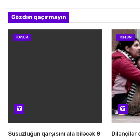
Gözdən qaçırmayın
TOPLUM
TOPLUM
Susuzluğun qarşısını ala biləcək 8
Dilənçilər